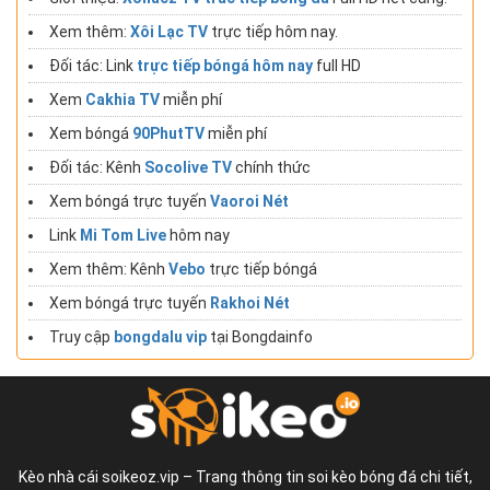
Xem thêm:
Xôi Lạc TV
trực tiếp hôm nay.
Đối tác: Link
trực tiếp bóngá hôm nay
full HD
Xem
Cakhia TV
miễn phí
Xem bóngá
90PhutTV
miễn phí
Đối tác: Kênh
Socolive TV
chính thức
Xem bóngá trực tuyến
Vaoroi Nét
Link
Mi Tom Live
hôm nay
Xem thêm: Kênh
Vebo
trực tiếp bóngá
Xem bóngá trực tuyến
Rakhoi Nét
Truy cập
bongdalu vip
tại Bongdainfo
Kèo nhà cái soikeoz.vip – Trang thông tin soi kèo bóng đá chi tiết,