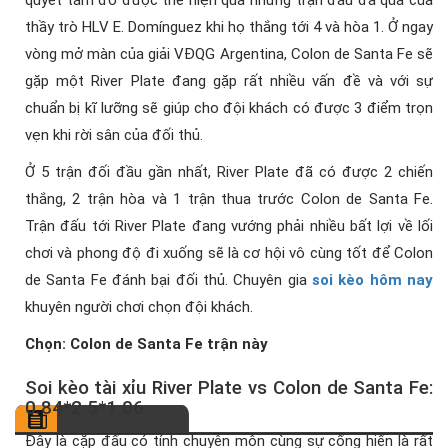
quyết tâm đó được thể hiện qua những trận đấu đã qua của
thầy trò HLV E. Domínguez khi họ thắng tới 4 và hòa 1. Ở ngay
vòng mở màn của giải VĐQG Argentina, Colon de Santa Fe sẽ
gặp một River Plate đang gặp rất nhiều vấn đề và với sự
chuẩn bị kĩ lưỡng sẽ giúp cho đội khách có được 3 điểm trọn
vẹn khi rời sân của đối thủ.
Ở 5 trận đối đầu gần nhất, River Plate đã có được 2 chiến
thắng, 2 trận hòa và 1 trận thua trước Colon de Santa Fe.
Trận đấu tới River Plate đang vướng phải nhiều bất lợi về lối
chơi và phong độ đi xuống sẽ là cơ hội vô cùng tốt để Colon
de Santa Fe đánh bại đối thủ. Chuyên gia
soi kèo hôm nay
khuyên người chơi chọn đội khách.
Chọn: Colon de Santa Fe trận này
Soi kèo tài xỉu River Plate vs Colon de Santa Fe:
0.84*2.5*1.06
Đây là cặp đấu có tính chuyên môn cùng sự cống hiến là rất