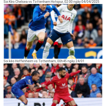
Soi Kèo Chelsea vs Tottenham Hotspur, 02:00 ngày 04/04/2025
Soi kèo Hoffenheim vs Tottenham, 00h45 ngày 24/01