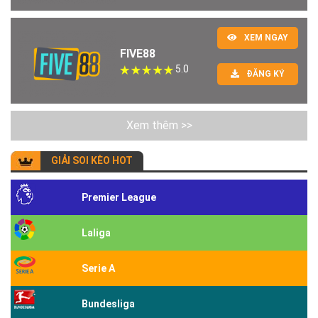
XEM NGAY
FIVE88
5.0
ĐĂNG KÝ
Xem thêm >>
GIẢI SOI KÈO HOT
Premier League
Laliga
Serie A
Bundesliga