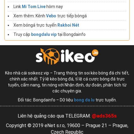
Link
Mi Tom Live
hôm nay
Xem thêm: Kênh
Vebo
trực tiếp bóngá
Xem bóngá trực tuyến
Rakhoi Nét
Truy cập
bongdalu vip
tại Bongdainfo
Kèo nhà cái soikeoz.vip – Trang thông tin soi kèo bóng đá chi tiết,
chính xác nhất. Tỷ lệ kèo bóng đá, tỉ lệ cá cược bóng đá trực
tuyến, cẩm nang, tin nóng với Nhận định, dự đoán, phân tích từ
các chuyên gia.
Đối tác: Bongdainfo – Dữ liệu
bong da lu
trực tuyến.
@ads365s
Liên hệ quảng cáo qua TELEGRAM:
Copyright © 2019 eNet s.r.o, 19600 – Prague 21 – Prague,
Czech Republic