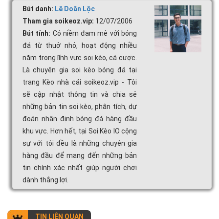
Bút danh:
Lê Doãn Lộc
Tham gia soikeoz.vip:
12/07/2006
Bút tính:
Có niềm đam mê với bóng
đá từ thuở nhỏ, hoạt động nhiều
năm trong lĩnh vực soi kèo, cá cược.
Là chuyên gia soi kèo bóng đá tại
trang Kèo nhà cái soikeoz.vip - Tôi
sẽ cập nhật thông tin và chia sẻ
những bản tin soi kèo, phân tích, dự
đoán nhận định bóng đá hàng đầu
khu vực. Hơn hết, tại Soi Kèo IO cộng
sự với tôi đều là những chuyên gia
hàng đầu để mang đến những bản
tin chính xác nhất giúp người chơi
dành thắng lợi.
TIN LIÊN QUAN