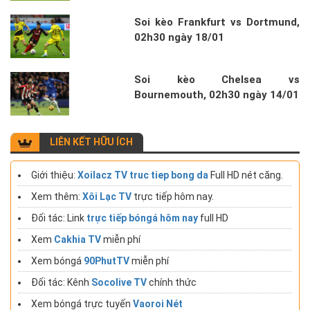
Soi kèo Frankfurt vs Dortmund,
02h30 ngày 18/01
Soi kèo Chelsea vs
Bournemouth, 02h30 ngày 14/01
LIÊN KẾT HỮU ÍCH
Giới thiệu:
Xoilacz TV truc tiep bong da
Full HD nét căng.
Xem thêm:
Xôi Lạc TV
trực tiếp hôm nay.
Đối tác: Link
trực tiếp bóngá hôm nay
full HD
Xem
Cakhia TV
miễn phí
Xem bóngá
90PhutTV
miễn phí
Đối tác: Kênh
Socolive TV
chính thức
Xem bóngá trực tuyến
Vaoroi Nét