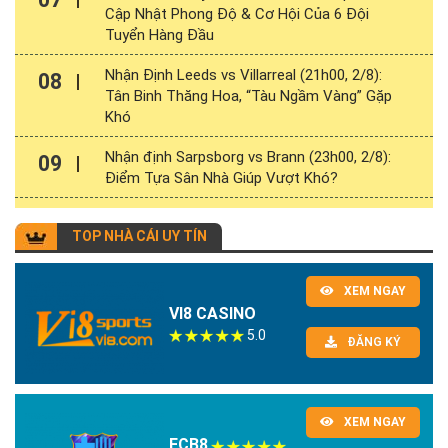
Cập Nhật Phong Độ & Cơ Hội Của 6 Đội
Tuyển Hàng Đầu
Nhận Định Leeds vs Villarreal (21h00, 2/8):
08
Tân Binh Thăng Hoa, “Tàu Ngầm Vàng” Gặp
Khó
Nhận định Sarpsborg vs Brann (23h00, 2/8):
09
Điểm Tựa Sân Nhà Giúp Vượt Khó?
TOP NHÀ CÁI UY TÍN
XEM NGAY
VI8 CASINO
5.0
ĐĂNG KÝ
XEM NGAY
FCB8