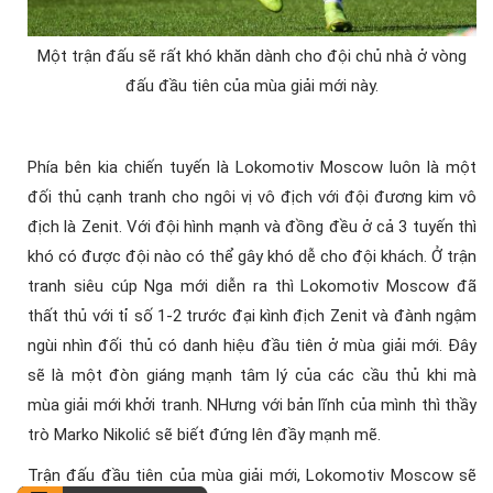
Một trận đấu sẽ rất khó khăn dành cho đội chủ nhà ở vòng
đấu đầu tiên của mùa giải mới này.
Phía bên kia chiến tuyến là Lokomotiv Moscow luôn là một
đối thủ cạnh tranh cho ngôi vị vô địch với đội đương kim vô
địch là Zenit. Với đội hình mạnh và đồng đều ở cả 3 tuyến thì
khó có được đội nào có thể gây khó dễ cho đội khách. Ở trận
tranh siêu cúp Nga mới diễn ra thì Lokomotiv Moscow đã
thất thủ với tỉ số 1-2 trước đại kình địch Zenit và đành ngậm
ngùi nhìn đối thủ có danh hiệu đầu tiên ở mùa giải mới. Đây
sẽ là một đòn giáng mạnh tâm lý của các cầu thủ khi mà
mùa giải mới khởi tranh. NHưng với bản lĩnh của mình thì thầy
trò Marko Nikolić sẽ biết đứng lên đầy mạnh mẽ.
Trận đấu đầu tiên của mùa giải mới, Lokomotiv Moscow sẽ