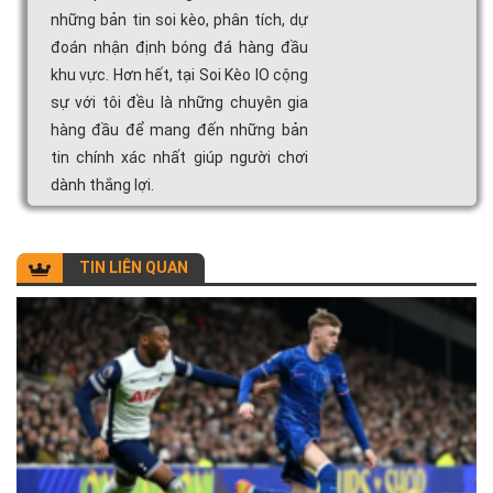
những bản tin soi kèo, phân tích, dự
đoán nhận định bóng đá hàng đầu
khu vực. Hơn hết, tại Soi Kèo IO cộng
sự với tôi đều là những chuyên gia
hàng đầu để mang đến những bản
tin chính xác nhất giúp người chơi
dành thắng lợi.
TIN LIÊN QUAN