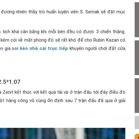
đương nhiên thầy trò huấn luyện viên S. Semak sẽ đặt mục
h tích khá cân bằng khi mỗi bên đều có được 3 chiến thắng.
ự kém cỏi về mặt phong độ sẽ rất khó để cho Rubin Kazan có
ên gia
soi kèo nhà cái trực tiếp
khuyên người chơi đặt cửa
2.5*1.07
Zenit kết thúc với kết quả tài và ở trận đấu tới đây điều đó
một hàng công vô cùng ổn định sau 7 trận đấu đã qua ở giải