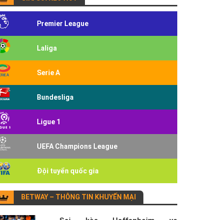
Premier League
Laliga
Serie A
Bundesliga
Ligue 1
UEFA Champions League
Đội tuyển quốc gia
BETWAY – THÔNG TIN KHUYẾN MẠI