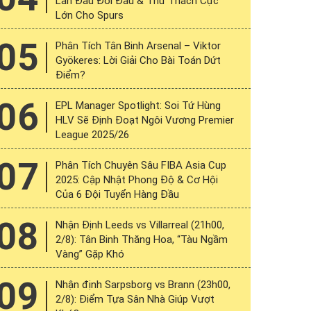
Lần Đầu Đối Đầu & Thử Thách Cực
Lớn Cho Spurs
05
Phân Tích Tân Binh Arsenal – Viktor
Gyökeres: Lời Giải Cho Bài Toán Dứt
Điểm?
06
EPL Manager Spotlight: Soi Tứ Hùng
HLV Sẽ Định Đoạt Ngôi Vương Premier
League 2025/26
07
Phân Tích Chuyên Sâu FIBA Asia Cup
2025: Cập Nhật Phong Độ & Cơ Hội
Của 6 Đội Tuyển Hàng Đầu
08
Nhận Định Leeds vs Villarreal (21h00,
2/8): Tân Binh Thăng Hoa, “Tàu Ngầm
Vàng” Gặp Khó
09
Nhận định Sarpsborg vs Brann (23h00,
2/8): Điểm Tựa Sân Nhà Giúp Vượt