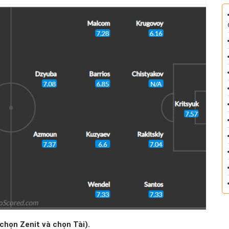
chọn Zenit và chọn Tài).