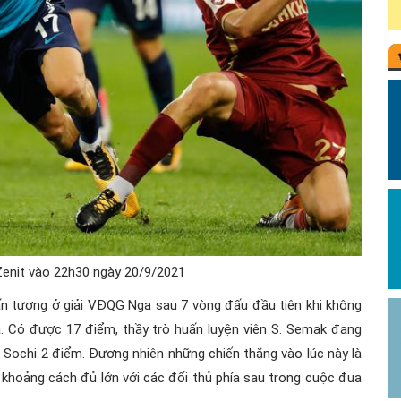
Zenit vào 22h30 ngày 20/9/2021
 ấn tượng ở giải VĐQG Nga sau 7 vòng đấu đầu tiên khi không
a. Có được 17 điểm, thầy trò huấn luyện viên S. Semak đang
 Sochi 2 điểm. Đương nhiên những chiến thắng vào lúc này là
t khoảng cách đủ lớn với các đối thủ phía sau trong cuộc đua