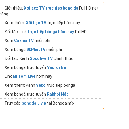
Giới thiệu:
Xoilacz TV truc tiep bong da
Full HD nét
căng.
Xem thêm:
Xôi Lạc TV
trực tiếp hôm nay.
Đối tác: Link
trực tiếp bóngá hôm nay
full HD
Xem
Cakhia TV
miễn phí
Xem bóngá
90PhutTV
miễn phí
Đối tác: Kênh
Socolive TV
chính thức
Xem bóngá trực tuyến
Vaoroi Nét
Link
Mi Tom Live
hôm nay
Xem thêm: Kênh
Vebo
trực tiếp bóngá
Xem bóngá trực tuyến
Rakhoi Nét
Truy cập
bongdalu vip
tại Bongdainfo