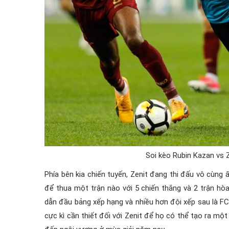
Soi kèo Rubin Kazan vs 
Phía bên kia chiến tuyến, Zenit đang thi đấu vô cùng
để thua một trận nào với 5 chiến thắng và 2 trận hò
dẫn đầu bảng xếp hạng và nhiều hơn đội xếp sau là FC
cực kì cần thiết đối với Zenit để họ có thể tạo ra mộ