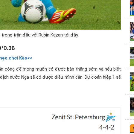
trong trận đấu với Rubin Kazan tới đây.
0*0.38
mẹo chơi Kèo<<
n tấn công để mong muốn có được bàn thắng sớm và nếu biết
 địch nước Nga sẽ có được điều mình cần. Dự đoán hiệp 1 sẽ