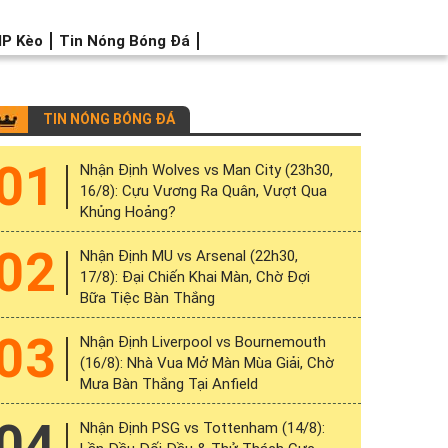
IP Kèo
Tin Nóng Bóng Đá
TIN NÓNG BÓNG ĐÁ
01
Nhận Định Wolves vs Man City (23h30,
16/8): Cựu Vương Ra Quân, Vượt Qua
Khủng Hoảng?
02
Nhận Định MU vs Arsenal (22h30,
17/8): Đại Chiến Khai Màn, Chờ Đợi
Bữa Tiệc Bàn Thắng
03
Nhận Định Liverpool vs Bournemouth
(16/8): Nhà Vua Mở Màn Mùa Giải, Chờ
Mưa Bàn Thắng Tại Anfield
04
Nhận Định PSG vs Tottenham (14/8):