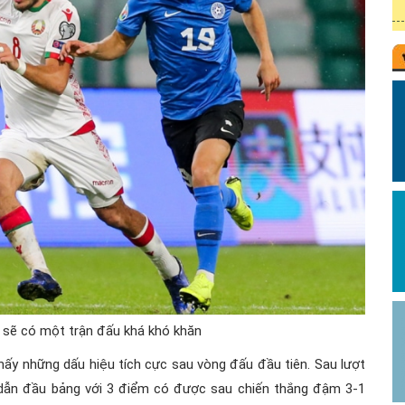
sẽ có một trận đấu khá khó khăn
thấy những dấu hiệu tích cực sau vòng đấu đầu tiên. Sau lượt
 dẫn đầu bảng với 3 điểm có được sau chiến thắng đậm 3-1