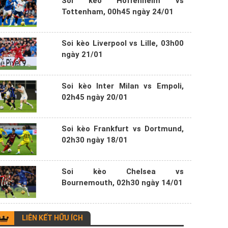
Soi kèo Hoffenheim vs
Tottenham, 00h45 ngày 24/01
Soi kèo Liverpool vs Lille, 03h00
ngày 21/01
Soi kèo Inter Milan vs Empoli,
02h45 ngày 20/01
Soi kèo Frankfurt vs Dortmund,
02h30 ngày 18/01
Soi kèo Chelsea vs
Bournemouth, 02h30 ngày 14/01
LIÊN KẾT HỮU ÍCH