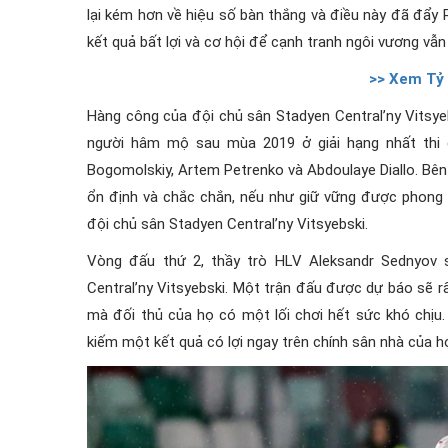
lại kém hơn về hiệu số bàn thắng và điều này đã đẩy R
kết quả bất lợi và cơ hội để cạnh tranh ngôi vương vẫ
>> Xem Tỷ 
Hàng công của đội chủ sân Stadyen Central’ny Vitsye
người hâm mộ sau mùa 2019 ở giải hạng nhất thi đ
Bogomolskiy, Artem Petrenko và Abdoulaye Diallo. Bê
ổn định và chắc chắn, nếu như giữ vững được phong 
đội chủ sân Stadyen Central’ny Vitsyebski.
Vòng đấu thứ 2, thầy trò HLV Aleksandr Sednyov 
Central’ny Vitsyebski. Một trận đấu được dự báo sẽ 
mà đối thủ của họ có một lối chơi hết sức khó chịu
kiếm một kết quả có lợi ngay trên chính sân nhà của h