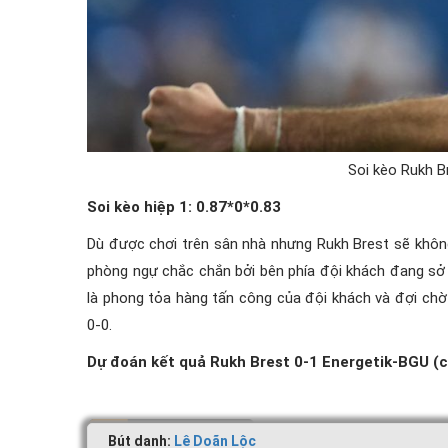
Soi kèo Rukh B
Soi kèo hiệp 1: 0.87*0*0.83
Dù được chơi trên sân nhà nhưng Rukh Brest sẽ khôn
phòng ngự chắc chắn bởi bên phía đội khách đang sở
là phong tỏa hàng tấn công của đội khách và đợi chờ 
0-0.
Dự đoán kết quả Rukh Brest 0-1 Energetik-BGU (c
Bút danh:
Lê Doãn Lộc