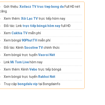
Giới thiệu:
Xoilacz TV truc tiep bong da
Full HD nét
căng.
Xem thêm:
Xôi Lạc TV
trực tiếp hôm nay.
Đối tác: Link
trực tiếp bóngá hôm nay
full HD
Xem
Cakhia TV
miễn phí
Xem bóngá
90PhutTV
miễn phí
Đối tác: Kênh
Socolive TV
chính thức
Xem bóngá trực tuyến
Vaoroi Nét
Link
Mi Tom Live
hôm nay
Xem thêm: Kênh
Vebo
trực tiếp bóngá
Xem bóngá trực tuyến
Rakhoi Nét
Truy cập
bongdalu vip
tại Bongdainfo