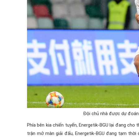
Đội chủ nhà được dự đoán 
Phía bên kia chiến tuyến, Energetik-BGU lại đang cho 
trận mở màn giải đấu, Energetik-BGU đang tạm thời