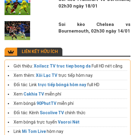
02h30 ngày 18/01
Soi kèo Chelsea vs
Bournemouth, 02h30 ngày 14/01
LIÊN KẾT HỮU ÍCH
Giới thiệu:
Xoilacz TV truc tiep bong da
Full HD nét căng.
Xem thêm:
Xôi Lạc TV
trực tiếp hôm nay.
Đối tác: Link
trực tiếp bóngá hôm nay
full HD
Xem
Cakhia TV
miễn phí
Xem bóngá
90PhutTV
miễn phí
Đối tác: Kênh
Socolive TV
chính thức
Xem bóngá trực tuyến
Vaoroi Nét
Link
Mi Tom Live
hôm nay