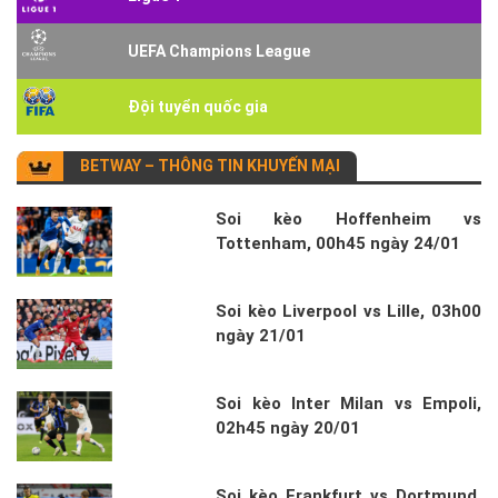
UEFA Champions League
Đội tuyển quốc gia
BETWAY – THÔNG TIN KHUYẾN MẠI
Soi kèo Hoffenheim vs
Tottenham, 00h45 ngày 24/01
Soi kèo Liverpool vs Lille, 03h00
ngày 21/01
Soi kèo Inter Milan vs Empoli,
02h45 ngày 20/01
Soi kèo Frankfurt vs Dortmund,