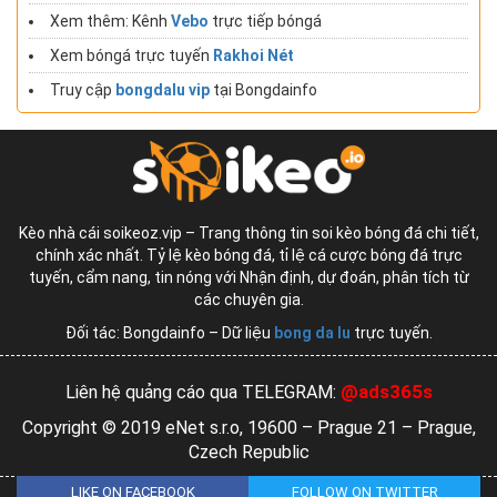
Xem thêm: Kênh
Vebo
trực tiếp bóngá
Xem bóngá trực tuyến
Rakhoi Nét
Truy cập
bongdalu vip
tại Bongdainfo
Kèo nhà cái soikeoz.vip – Trang thông tin soi kèo bóng đá chi tiết,
chính xác nhất. Tỷ lệ kèo bóng đá, tỉ lệ cá cược bóng đá trực
tuyến, cẩm nang, tin nóng với Nhận định, dự đoán, phân tích từ
các chuyên gia.
Đối tác: Bongdainfo – Dữ liệu
bong da lu
trực tuyến.
@ads365s
Liên hệ quảng cáo qua TELEGRAM:
Copyright © 2019 eNet s.r.o, 19600 – Prague 21 – Prague,
Czech Republic
LIKE ON FACEBOOK
FOLLOW ON TWITTER