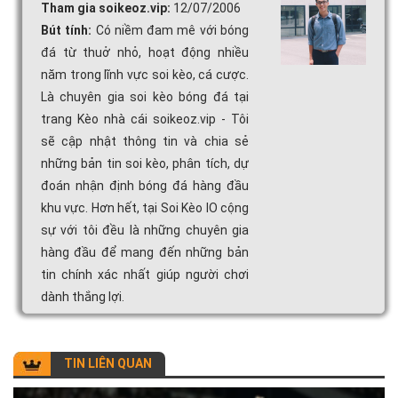
Tham gia soikeoz.vip:
12/07/2006
Bút tính:
Có niềm đam mê với bóng
đá từ thuở nhỏ, hoạt động nhiều
năm trong lĩnh vực soi kèo, cá cược.
Là chuyên gia soi kèo bóng đá tại
trang Kèo nhà cái soikeoz.vip - Tôi
sẽ cập nhật thông tin và chia sẻ
những bản tin soi kèo, phân tích, dự
đoán nhận định bóng đá hàng đầu
khu vực. Hơn hết, tại Soi Kèo IO cộng
sự với tôi đều là những chuyên gia
hàng đầu để mang đến những bản
tin chính xác nhất giúp người chơi
dành thắng lợi.
TIN LIÊN QUAN