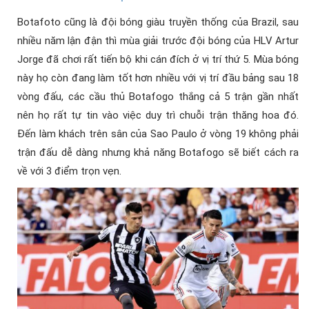
Botafoto cũng là đội bóng giàu truyền thống của Brazil, sau
nhiều năm lận đận thì mùa giải trước đội bóng của HLV Artur
Jorge đã chơi rất tiến bộ khi cán đích ở vị trí thứ 5. Mùa bóng
này họ còn đang làm tốt hơn nhiều với vị trí đầu bảng sau 18
vòng đấu, các cầu thủ Botafogo thắng cả 5 trận gần nhất
nên họ rất tự tin vào việc duy trì chuỗi trận thăng hoa đó.
Đến làm khách trên sân của Sao Paulo ở vòng 19 không phải
trận đấu dễ dàng nhưng khả năng Botafogo sẽ biết cách ra
về với 3 điểm trọn vẹn.