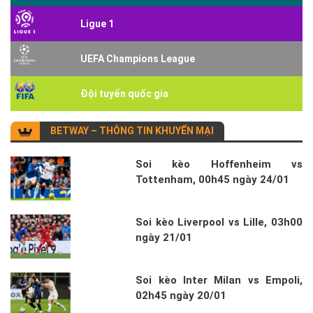
Ligue 1
UEFA Champions League
Đội tuyển quốc gia
BETWAY – THÔNG TIN KHUYẾN MẠI
Soi kèo Hoffenheim vs
Tottenham, 00h45 ngày 24/01
Soi kèo Liverpool vs Lille, 03h00
ngày 21/01
Soi kèo Inter Milan vs Empoli,
02h45 ngày 20/01