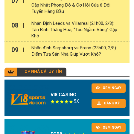
07
Cập Nhật Phong Độ & Cơ Hội Của 6 Đội
Tuyển Hàng Đầu
Nhận Định Leeds vs Villarreal (21h00, 2/8):
08
Tân Binh Thăng Hoa, “Tàu Ngầm Vàng” Gặp
Khó
Nhận định Sarpsborg vs Brann (23h00, 2/8):
09
Điểm Tựa Sân Nhà Giúp Vượt Khó?
TOP NHÀ CÁI UY TÍN
XEM NGAY
VI8 CASINO
5.0
ĐĂNG KÝ
XEM NGAY