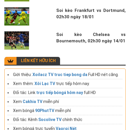
Soi kèo Frankfurt vs Dortmund,
02h30 ngày 18/01
Soi kèo Chelsea vs
Bournemouth, 02h30 ngày 14/01
LIÊN KẾT HỮU ÍCH
Giới thiệu:
Xoilacz TV truc tiep bong da
Full HD nét căng.
Xem thêm:
Xôi Lạc TV
trực tiếp hôm nay.
Đối tác: Link
trực tiếp bóngá hôm nay
full HD
Xem
Cakhia TV
miễn phí
Xem bóngá
90PhutTV
miễn phí
Đối tác: Kênh
Socolive TV
chính thức
Xem bóngá trực tuyến
Vaoroi Nét