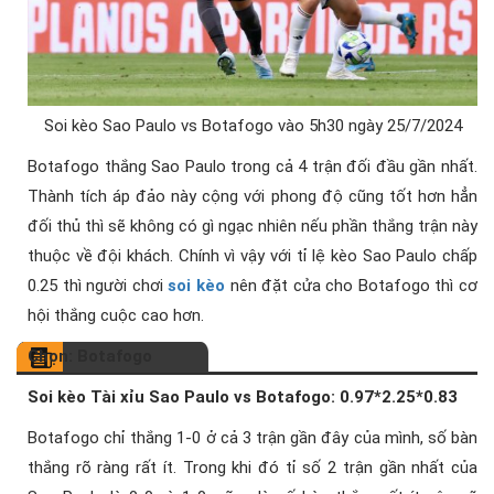
Soi kèo Sao Paulo vs Botafogo vào 5h30 ngày 25/7/2024
Botafogo thắng Sao Paulo trong cả 4 trận đối đầu gần nhất.
Thành tích áp đảo này cộng với phong độ cũng tốt hơn hẳn
đối thủ thì sẽ không có gì ngạc nhiên nếu phần thắng trận này
thuộc về đội khách. Chính vì vậy với tỉ lệ kèo Sao Paulo chấp
0.25 thì người chơi
soi kèo
nên đặt cửa cho Botafogo thì cơ
hội thắng cuộc cao hơn.
Chọn: Botafogo
Soi kèo Tài xỉu Sao Paulo vs Botafogo: 0.97*2.25*0.83
Botafogo chỉ thắng 1-0 ở cả 3 trận gần đây của mình, số bàn
thắng rõ ràng rất ít. Trong khi đó tỉ số 2 trận gần nhất của