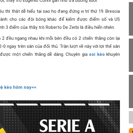
nội, thầy trò Eugenio Corini gần như đã buông xuôi.
ệu thì thật dễ hiểu tại sao họ đang đứng vị trí thứ 19. Brescia
 dành cho các đội bóng khác để kiếm được điểm số và US
h 3 điểm của thầy trò Roberto De Zerbi là điều hiển nhiên.
cả 2 đều ngang nhau khi mỗi bên đều có 2 chiến thắng còn lại
-0 ngay trên sân của đối thủ. Trận lượt về này với lợi thế sân
ó được một chiến thắng dễ dàng. Chuyên gia
soi kèo
khuyên
lệ kèo hôm nay<<