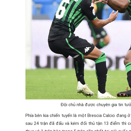
Đội chủ nhà được chuyên gia tin tư
Phía bên kia chiến tuyến là một Brescia Calcio đang 
sau 24 trận đã đấu và kém đối thủ tận 13 điểm thì c