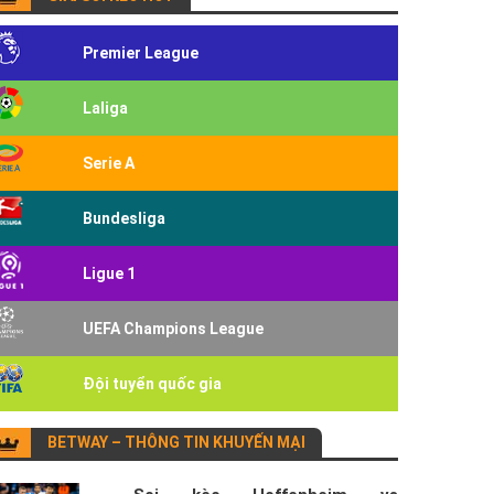
Premier League
Laliga
Serie A
Bundesliga
Ligue 1
UEFA Champions League
Đội tuyển quốc gia
BETWAY – THÔNG TIN KHUYẾN MẠI