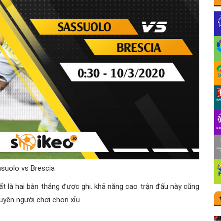
asuolo vs Brescia
ất là hai bàn thắng được ghi. khả năng cao trận đấu này cũng
uyên người chơi chọn xỉu.