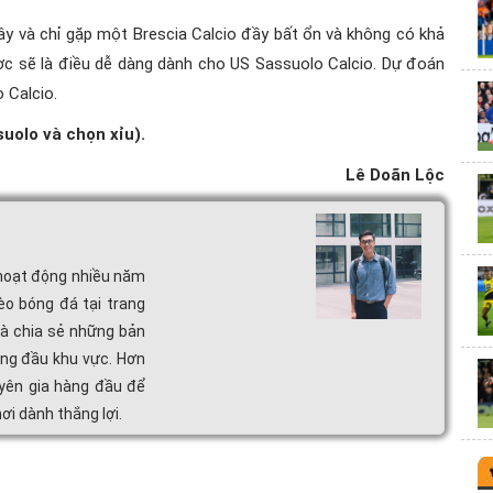
ây và chỉ gặp một Brescia Calcio đầy bất ổn và không có khả
ợc sẽ là điều dễ dàng dành cho US Sassuolo Calcio. Dự đoán
 Calcio.
uolo và chọn xỉu).
Lê Doãn Lộc
hoạt động nhiều năm
kèo bóng đá tại trang
 và chia sẻ những bản
àng đầu khu vực. Hơn
uyên gia hàng đầu để
i dành thắng lợi.