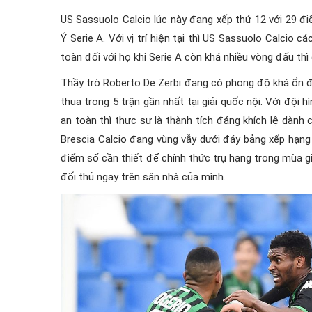
US Sassuolo Calcio lúc này đang xếp thứ 12 với 29 đi
Ý Serie A. Với vị trí hiện tại thì US Sassuolo Calci
toàn đối với họ khi Serie A còn khá nhiều vòng đấu thì
Thầy trò Roberto De Zerbi đang có phong độ khá ổn địn
thua trong 5 trận gần nhất tại giải quốc nội. Với đội
an toàn thì thực sự là thành tích đáng khích lệ dành
Brescia Calcio đang vùng vẫy dưới đáy bảng xếp hạng 
điểm số cần thiết để chính thức trụ hạng trong mùa g
đối thủ ngay trên sân nhà của mình.