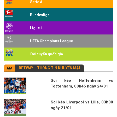
Serie A
Bundesliga
Ligue 1
UEFA Champions League
Đội tuyển quốc gia
BETWAY – THÔNG TIN KHUYẾN MẠI
Soi kèo Hoffenheim vs
Tottenham, 00h45 ngày 24/01
Soi kèo Liverpool vs Lille, 03h00
ngày 21/01