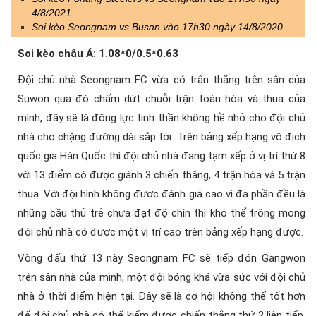
4/8/2021
Soi kèo Seongnam vs Busan vào 17h30 ngày 14/8/2020
Soi kèo châu Á: 1.08*0/0.5*0.63
Đội chủ nhà Seongnam FC vừa có trận thắng trên sân của
Suwon qua đó chấm dứt chuỗi trận toàn hòa và thua của
mình, đây sẽ là động lực tinh thần không hề nhỏ cho đội chủ
nhà cho chặng đường dài sắp tới. Trên bảng xếp hạng vô địch
quốc gia Hàn Quốc thì đội chủ nhà đang tạm xếp ở vị trí thứ 8
với 13 điểm có được giành 3 chiến thắng, 4 trận hòa và 5 trận
thua. Với đội hình không được đánh giá cao vì đa phần đều là
những cầu thủ trẻ chưa đạt độ chín thì khó thể trông mong
đội chủ nhà có được một vị trí cao trên bảng xếp hạng được.
Vòng đấu thứ 13 này Seongnam FC sẽ tiếp đón Gangwon
trên sân nhà của mình, một đội bóng khá vừa sức với đội chủ
nhà ở thời điểm hiện tại. Đây sẽ là cơ hội không thể tốt hơn
để đội chủ nhà có thể kiếm được chiến thắng thứ 2 liên tiếp.