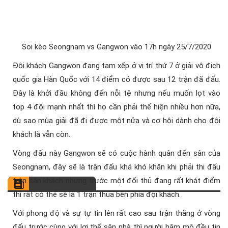
Soi kèo Seongnam vs Gangwon vào 17h ngày 25/7/2020
Đội khách Gangwon đang tạm xếp ở vị trí thứ 7 ở giải vô địch
quốc gia Hàn Quốc với 14 điểm có được sau 12 trận đã đấu.
Đây là khởi đầu không đến nỗi tệ nhưng nếu muốn lọt vào
top 4 đội mạnh nhất thì họ cần phải thể hiện nhiều hơn nữa,
dù sao mùa giải đã đi được một nửa và cơ hội dành cho đội
khách là vẫn còn.
Vòng đấu này Gangwon sẽ có cuộc hành quân đến sân của
Seongnam, đây sẽ là trận đấu khá khó khăn khi phải thi đấu
trên sân khách nhưng trước một đối thủ đang rất khát điểm
thì rất có thể sẽ là 1 trận thua bên phía đội khách.
Với phong độ và sự tự tin lên rất cao sau trận thắng ở vòng
đấu trước cùng với lợi thế sân nhà thì người hâm mộ đều tin