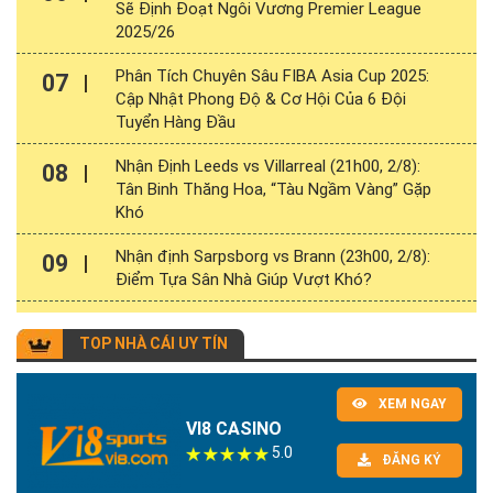
Sẽ Định Đoạt Ngôi Vương Premier League
2025/26
Phân Tích Chuyên Sâu FIBA Asia Cup 2025:
07
Cập Nhật Phong Độ & Cơ Hội Của 6 Đội
Tuyển Hàng Đầu
Nhận Định Leeds vs Villarreal (21h00, 2/8):
08
Tân Binh Thăng Hoa, “Tàu Ngầm Vàng” Gặp
Khó
Nhận định Sarpsborg vs Brann (23h00, 2/8):
09
Điểm Tựa Sân Nhà Giúp Vượt Khó?
TOP NHÀ CÁI UY TÍN
XEM NGAY
VI8 CASINO
5.0
ĐĂNG KÝ