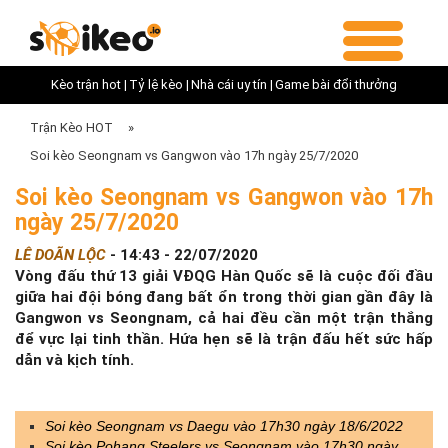
Kèo trận hot |
Tỷ lệ kèo |
Nhà cái uy tín |
Game bài đổi thưởng
Trận Kèo HOT
»
Soi kèo Seongnam vs Gangwon vào 17h ngày 25/7/2020
Soi kèo Seongnam vs Gangwon vào 17h
ngày 25/7/2020
LÊ DOÃN LỘC
-
14:43 - 22/07/2020
Vòng đấu thứ 13 giải VĐQG Hàn Quốc sẽ là cuộc đối đầu
giữa hai đội bóng đang bất ổn trong thời gian gần đây là
Gangwon vs Seongnam, cả hai đều cần một trận thắng
để vực lại tinh thần. Hứa hẹn sẽ là trận đấu hết sức hấp
dẫn và kịch tính.
Soi kèo Seongnam vs Daegu vào 17h30 ngày 18/6/2022
Soi kèo Pohang Steelers vs Seongnam vào 17h30 ngày