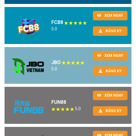
XEM NGAY
FCB8
5.0
ĐĂNG KÝ
XEM NGAY
JBO
5.0
ĐĂNG KÝ
XEM NGAY
FUN88
5.0
ĐĂNG KÝ
XEM NGAY