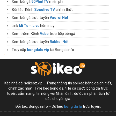
Xem bóngá
90PhutTV
miễn phí
Đối tác: Kênh
Socolive TV
chính thức
Xem bóngá trực tuyến
Vaoroi Nét
Link
Mi Tom Live
hôm nay
Xem thêm: Kênh
Vebo
trực tiếp bóngá
Xem bóngá trực tuyến
Rakhoi Nét
Truy cập
bongdalu vip
tại Bongdainfo
Kèo nhà cái soikeoz.vip – Trang thông tin soi kèo bóng đá chi tiết,
chính xác nhất. Tỷ lệ kèo bóng đá, tỉ lệ cá cược bóng đá trực
tuyến, cẩm nang, tin nóng với Nhận định, dự đoán, phân tích từ
các chuyên gia.
Đối tác: Bongdainfo – Dữ liệu
bong da lu
trực tuyến.