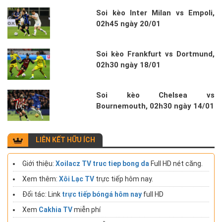
Soi kèo Inter Milan vs Empoli,
02h45 ngày 20/01
Soi kèo Frankfurt vs Dortmund,
02h30 ngày 18/01
Soi kèo Chelsea vs
Bournemouth, 02h30 ngày 14/01
LIÊN KẾT HỮU ÍCH
Giới thiệu:
Xoilacz TV truc tiep bong da
Full HD nét căng.
Xem thêm:
Xôi Lạc TV
trực tiếp hôm nay.
Đối tác: Link
trực tiếp bóngá hôm nay
full HD
Xem
Cakhia TV
miễn phí