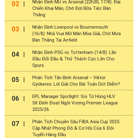
Nhận Định MU vs Arsenal (22h30, 17/8): Đại
02
Chiến Khai Màn, Chờ Đợi Bữa Tiệc Bàn
Thắng
Nhận Định Liverpool vs Bournemouth
03
(16/8): Nhà Vua Mở Màn Mùa Giải, Chờ Mưa
Bàn Thắng Tại Anfield
Nhận Định PSG vs Tottenham (14/8): Lần
04
Đầu Đối Đầu & Thử Thách Cực Lớn Cho
Spurs
Phân Tích Tân Binh Arsenal – Viktor
05
Gyökeres: Lời Giải Cho Bài Toán Dứt Điểm?
EPL Manager Spotlight: Soi Tứ Hùng HLV
06
Sẽ Định Đoạt Ngôi Vương Premier League
2025/26
Phân Tích Chuyên Sâu FIBA Asia Cup 2025:
07
Cập Nhật Phong Độ & Cơ Hội Của 6 Đội
Tuyển Hàng Đầu