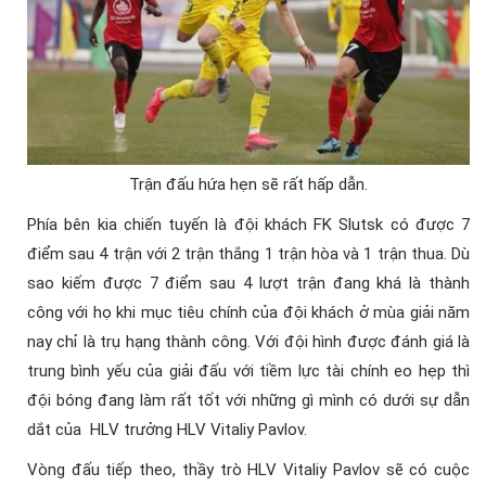
Trận đấu hứa hẹn sẽ rất hấp dẫn.
Phía bên kia chiến tuyến là đội khách FK Slutsk có được 7
điểm sau 4 trận với 2 trận thắng 1 trận hòa và 1 trận thua. Dù
sao kiếm được 7 điểm sau 4 lượt trận đang khá là thành
công với họ khi mục tiêu chính của đội khách ở mùa giải năm
nay chỉ là trụ hạng thành công. Với đội hình được đánh giá là
trung bình yếu của giải đấu với tiềm lực tài chính eo hẹp thì
đội bóng đang làm rất tốt với những gì mình có dưới sự dẫn
dắt của HLV trưởng HLV Vitaliy Pavlov.
Vòng đấu tiếp theo, thầy trò HLV Vitaliy Pavlov sẽ có cuộc