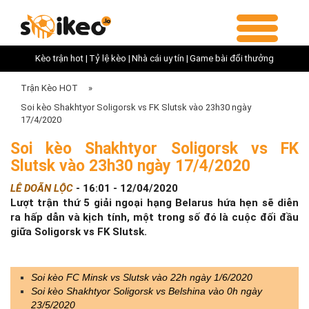
Kèo trận hot |
Tỷ lệ kèo |
Nhà cái uy tín |
Game bài đổi thưởng
Trận Kèo HOT
»
Soi kèo Shakhtyor Soligorsk vs FK Slutsk vào 23h30 ngày
17/4/2020
Soi kèo Shakhtyor Soligorsk vs FK
Slutsk vào 23h30 ngày 17/4/2020
LÊ DOÃN LỘC
-
16:01 - 12/04/2020
Lượt trận thứ 5 giải ngoại hạng Belarus hứa hẹn sẽ diễn
ra hấp dẫn và kịch tính, một trong số đó là cuộc đối đầu
giữa Soligorsk vs FK Slutsk.
Soi kèo FC Minsk vs Slutsk vào 22h ngày 1/6/2020
Soi kèo Shakhtyor Soligorsk vs Belshina vào 0h ngày
23/5/2020