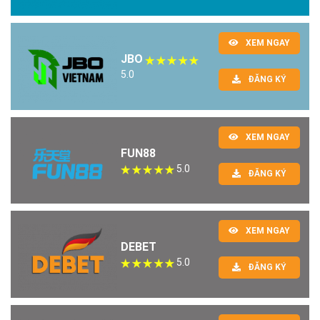
XEM NGAY
JBO
5.0
ĐĂNG KÝ
XEM NGAY
FUN88
5.0
ĐĂNG KÝ
XEM NGAY
DEBET
5.0
ĐĂNG KÝ