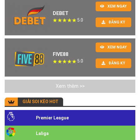
XEM NGAY
DEBET
5.0
ĐĂNG KÝ
XEM NGAY
FIVE88
5.0
ĐĂNG KÝ
Xem thêm >>
GIẢI SOI KÈO HOT
Premier League
Laliga