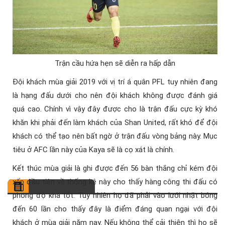
Trận cầu hứa hẹn sẽ diễn ra hấp dẫn
Đội khách mùa giải 2019 với vị trí á quân PFL tuy nhiên đang
là hạng đấu dưới cho nên đội khách không được đánh giá
quá cao. Chính vì vậy đây được cho là trận đấu cực kỳ khó
khăn khi phải đến làm khách của Shan United, rất khó để đội
khách có thể tạo nên bất ngờ ở trận đấu vòng bảng này. Mục
tiêu ở AFC lần này của Kaya sẽ là cọ xát là chính.
Kết thúc mùa giải là ghi được đến 56 bàn thắng chỉ kém đội
xếp đầu tiên về thống kê này cho thấy hàng công thi đấu có
phong độ khá tốt. Tuy nhiên họ đã phải vào lưới nhặt bóng
đến 60 lần cho thấy đây là điểm đáng quan ngại với đội
khách ở mùa giải năm nay. Nếu không thể cải thiện thì họ sẽ