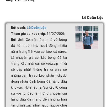
hiệp 1 và nổ tài).
Lê Doãn Lộc
Bút danh:
Lê Doãn Lộc
Tham gia soikeoz.vip:
12/07/2006
Bút tính:
Có niềm đam mê với bóng
đá từ thuở nhỏ, hoạt động nhiều
năm trong lĩnh vực soi kèo, cá cược.
Là chuyên gia soi kèo bóng đá tại
trang Kèo nhà cái soikeoz.vip - Tôi
sẽ cập nhật thông tin và chia sẻ
những bản tin soi kèo, phân tích, dự
đoán nhận định bóng đá hàng đầu
khu vực. Hơn hết, tại Soi Kèo IO cộng
sự với tôi đều là những chuyên gia
hàng đầu để mang đến những bản
tin chính xác nhất giúp người chơi