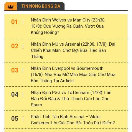
TIN NÓNG BÓNG ĐÁ
Nhận Định Wolves vs Man City (23h30,
01
16/8): Cựu Vương Ra Quân, Vượt Qua
Khủng Hoảng?
Nhận Định MU vs Arsenal (22h30, 17/8): Đại
02
Chiến Khai Màn, Chờ Đợi Bữa Tiệc Bàn
Thắng
Nhận Định Liverpool vs Bournemouth
03
(16/8): Nhà Vua Mở Màn Mùa Giải, Chờ Mưa
Bàn Thắng Tại Anfield
Nhận Định PSG vs Tottenham (14/8): Lần
04
Đầu Đối Đầu & Thử Thách Cực Lớn Cho
Spurs
Phân Tích Tân Binh Arsenal – Viktor
05
Gyökeres: Lời Giải Cho Bài Toán Dứt Điểm?