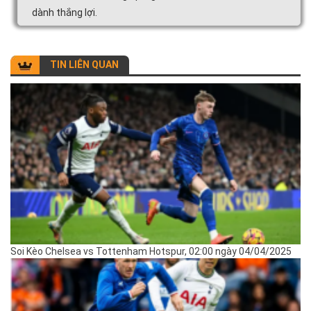
dành thắng lợi.
TIN LIÊN QUAN
Soi Kèo Chelsea vs Tottenham Hotspur, 02:00 ngày 04/04/2025