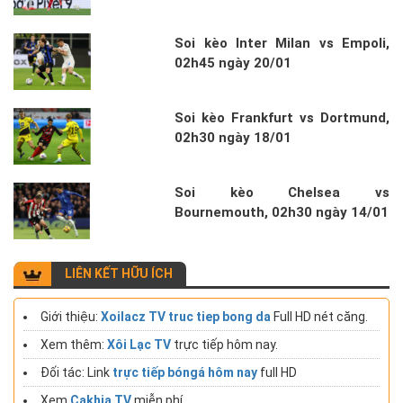
Soi kèo Inter Milan vs Empoli,
02h45 ngày 20/01
Soi kèo Frankfurt vs Dortmund,
02h30 ngày 18/01
Soi kèo Chelsea vs
Bournemouth, 02h30 ngày 14/01
LIÊN KẾT HỮU ÍCH
Giới thiệu:
Xoilacz TV truc tiep bong da
Full HD nét căng.
Xem thêm:
Xôi Lạc TV
trực tiếp hôm nay.
Đối tác: Link
trực tiếp bóngá hôm nay
full HD
Xem
Cakhia TV
miễn phí