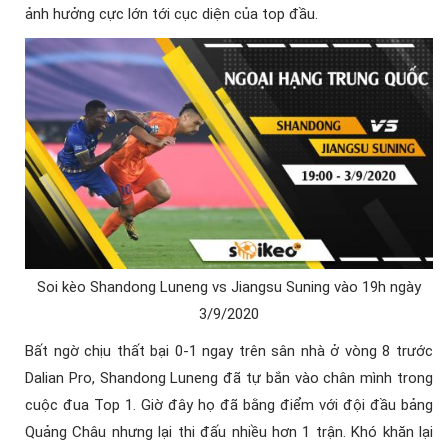
ảnh hưởng cực lớn tới cục diện của top đầu.
Soi kèo Shandong Luneng vs Jiangsu Suning vào 19h ngày
3/9/2020
Bất ngờ chịu thất bại 0-1 ngay trên sân nhà ở vòng 8 trước
Dalian Pro, Shandong Luneng đã tự bắn vào chân mình trong
cuộc đua Top 1. Giờ đây họ đã bằng điểm với đội đầu bảng
Quảng Châu nhưng lại thi đấu nhiều hơn 1 trận. Khó khăn lại