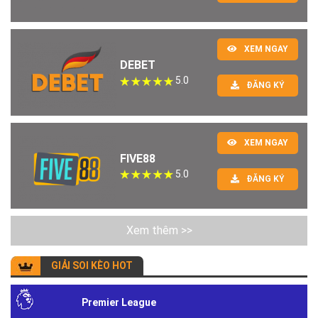
XEM NGAY
DEBET
5.0
ĐĂNG KÝ
XEM NGAY
FIVE88
5.0
ĐĂNG KÝ
Xem thêm >>
GIẢI SOI KÈO HOT
Premier League