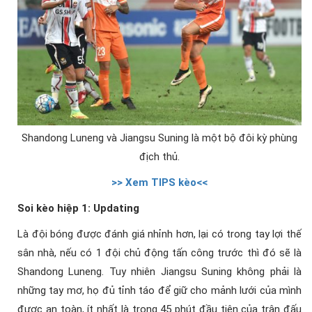
Shandong Luneng và Jiangsu Suning là một bộ đôi kỳ phùng
địch thủ.
>> Xem TIPS kèo<<
Soi kèo hiệp 1: Updating
Là đội bóng được đánh giá nhỉnh hơn, lại có trong tay lợi thế
sân nhà, nếu có 1 đội chủ động tấn công trước thì đó sẽ là
Shandong Luneng. Tuy nhiên Jiangsu Suning không phải là
những tay mơ, họ đủ tỉnh táo để giữ cho mảnh lưới của mình
được an toàn, ít nhất là trong 45 phút đầu tiên của trận đấu