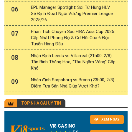
EPL Manager Spotlight: Soi Tứ Hùng HLV
06
Sẽ Định Đoạt Ngôi Vương Premier League
2025/26
Phân Tích Chuyên Sâu FIBA Asia Cup 2025:
07
Cập Nhật Phong Độ & Cơ Hội Của 6 Đội
Tuyển Hàng Đầu
Nhận Định Leeds vs Villarreal (21h00, 2/8):
08
Tân Binh Thăng Hoa, “Tàu Ngầm Vàng” Gặp
Khó
Nhận định Sarpsborg vs Brann (23h00, 2/8):
09
Điểm Tựa Sân Nhà Giúp Vượt Khó?
TOP NHÀ CÁI UY TÍN
XEM NGAY
VI8 CASINO