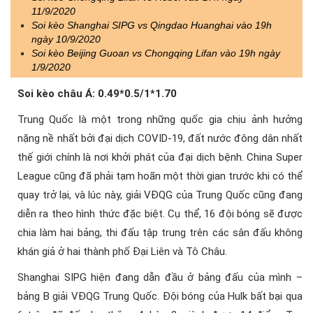
11/9/2020
Soi kèo Shanghai SIPG vs Qingdao Huanghai vào 19h
ngày 10/9/2020
Soi kèo Beijing Guoan vs Chongqing Lifan vào 19h ngày
1/9/2020
Soi kèo châu Á: 0.49*0.5/1*1.70
Trung Quốc là một trong những quốc gia chịu ảnh hưởng
nặng nề nhất bởi đại dịch COVID-19, đất nước đông dân nhất
thế giới chính là nơi khởi phát của đại dịch bệnh. China Super
League cũng đã phải tạm hoãn một thời gian trước khi có thể
quay trở lại, và lúc này, giải VĐQG của Trung Quốc cũng đang
diễn ra theo hình thức đặc biệt. Cụ thể, 16 đội bóng sẽ được
chia làm hai bảng, thi đấu tập trung trên các sân đấu không
khán giả ở hai thành phố Đại Liên và Tô Châu.
Shanghai SIPG
hiện đang dẫn đầu ở bảng đấu của mình –
bảng B giải VĐQG Trung Quốc. Đội bóng của Hulk bất bại qua