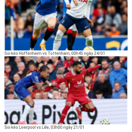
Soi kèo Hoffenheim vs Tottenham, 00h45 ngày 24/01
Soi kèo Liverpool vs Lille, 03h00 ngày 21/01