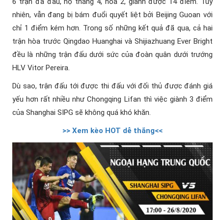
6 trận đã đấu, họ thắng 4, hòa 2, giành được 14 điểm. Tuy
nhiên, vẫn đang bị bám đuổi quyết liệt bởi Beijing Guoan với
chỉ 1 điểm kém hơn. Trong số những kết quả đã qua, cả hai
trận hòa trước Qingdao Huanghai và Shijiazhuang Ever Bright
đều là những trận đấu dưới sức của đoàn quân dưới trướng
HLV Vitor Pereira.
Dù sao, trận đấu tới được thi đấu với đối thủ được đánh giá
yếu hơn rất nhiều như Chongqing Lifan thì việc giành 3 điểm
của
Shanghai SIPG
sẽ không quá khó khăn.
>> Xem kèo HOT dễ thắng<<