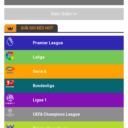
Xem thêm >>
GIẢI SOI KÈO HOT
Premier League
Laliga
Serie A
Bundesliga
Ligue 1
UEFA Champions League