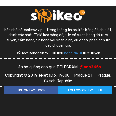
Kèo nhà cái soikeoz.vip – Trang thông tin soi kèo bóng đá chi tiết,
chính xác nhất. Tỷ lệ kèo bóng đá, tỉ lệ cá cược bóng đá trực
tuyến, cẩm nang, tin nóng với Nhận định, dự đoán, phân tích từ
các chuyên gia.
Đối tác: Bongdainfo – Dữ liệu
bong da lu
trực tuyến.
@ads365s
Liên hệ quảng cáo qua TELEGRAM:
Copyright © 2019 eNet s.r.o, 19600 – Prague 21 – Prague,
Czech Republic
LIKE ON FACEBOOK
FOLLOW ON TWITTER