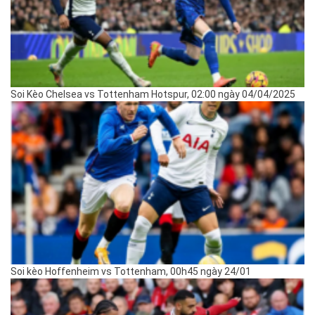
Soi Kèo Chelsea vs Tottenham Hotspur, 02:00 ngày 04/04/2025
Soi kèo Hoffenheim vs Tottenham, 00h45 ngày 24/01