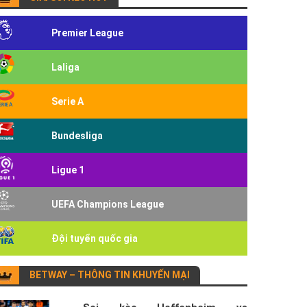
Premier League
Laliga
Serie A
Bundesliga
Ligue 1
UEFA Champions League
Đội tuyển quốc gia
BETWAY – THÔNG TIN KHUYẾN MẠI