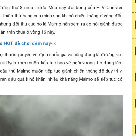
 đứng thứ 8 mùa trước. Mùa này đội bóng của HLV Christer
ải thiện thứ hạng của mình sau khi có chiến thắng ở vòng đấu
 nhưng đối thủ của họ là Malmo nên xem ra cơ hội giành được
hận trận thua ở vòng 16 này.
èo HOT dễ chơi đêm nay<<
họ thường xuyên vô địch quốc gia và cũng đang là đương kim
nrik Rydström muốn tiếp tục bảo vệ ngôi vương, họ đang làm
 cầu thủ Malmo muốn tiếp tục giành chiến thắng để duy trì vị
 trận đấu quá k hó khăn, nhiều khả năng Malmo sẽ tiếp tục có