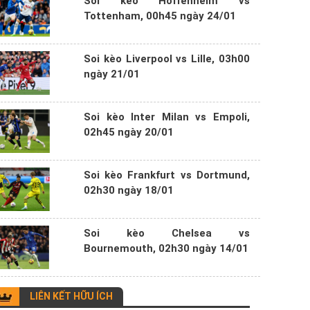
Soi kèo Hoffenheim vs
Tottenham, 00h45 ngày 24/01
Soi kèo Liverpool vs Lille, 03h00
ngày 21/01
Soi kèo Inter Milan vs Empoli,
02h45 ngày 20/01
Soi kèo Frankfurt vs Dortmund,
02h30 ngày 18/01
Soi kèo Chelsea vs
Bournemouth, 02h30 ngày 14/01
LIÊN KẾT HỮU ÍCH