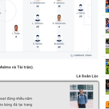
Malmo và Tài trận).
Lê Doãn Lộc
hoạt động nhiều năm
kèo bóng đá tại trang