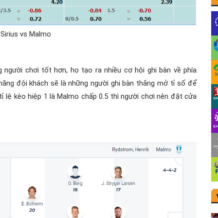
 Sirius vs Malmo
người chơi tốt hơn, họ tạo ra nhiều cơ hội ghi bàn về phía
 năng đội khách sẽ là những người ghi bàn thắng mở tỉ số để
 tỉ lệ kèo hiệp 1 là Malmo chấp 0.5 thì người chơi nên đặt cửa