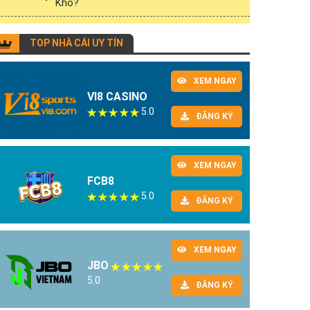
Khó?
TOP NHÀ CÁI UY TÍN
XEM NGAY
VI8 CASINO
5.0
ĐĂNG KÝ
XEM NGAY
FCB8
5.0
ĐĂNG KÝ
XEM NGAY
JBO
5.0
ĐĂNG KÝ