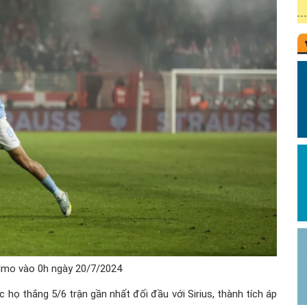
almo vào 0h ngày 20/7/2024
 họ thắng 5/6 trận gần nhất đối đầu với Sirius, thành tích áp