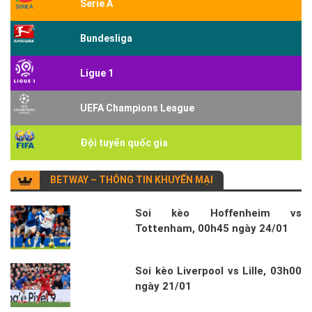
Serie A
Bundesliga
Ligue 1
UEFA Champions League
Đội tuyển quốc gia
BETWAY – THÔNG TIN KHUYẾN MẠI
Soi kèo Hoffenheim vs
Tottenham, 00h45 ngày 24/01
Soi kèo Liverpool vs Lille, 03h00
ngày 21/01