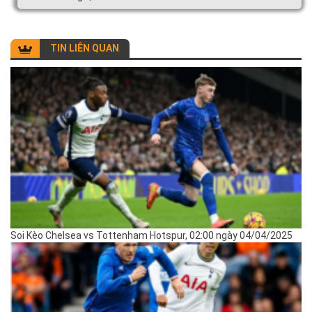
TIN LIÊN QUAN
Soi Kèo Chelsea vs Tottenham Hotspur, 02:00 ngày 04/04/2025