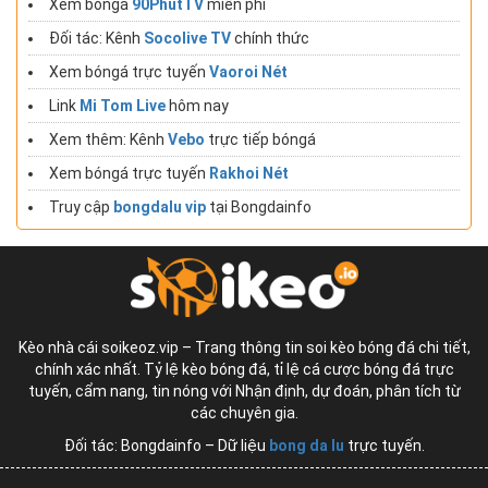
Xem bóngá
90PhutTV
miễn phí
Đối tác: Kênh
Socolive TV
chính thức
Xem bóngá trực tuyến
Vaoroi Nét
Link
Mi Tom Live
hôm nay
Xem thêm: Kênh
Vebo
trực tiếp bóngá
Xem bóngá trực tuyến
Rakhoi Nét
Truy cập
bongdalu vip
tại Bongdainfo
Kèo nhà cái soikeoz.vip – Trang thông tin soi kèo bóng đá chi tiết,
chính xác nhất. Tỷ lệ kèo bóng đá, tỉ lệ cá cược bóng đá trực
tuyến, cẩm nang, tin nóng với Nhận định, dự đoán, phân tích từ
các chuyên gia.
Đối tác: Bongdainfo – Dữ liệu
bong da lu
trực tuyến.