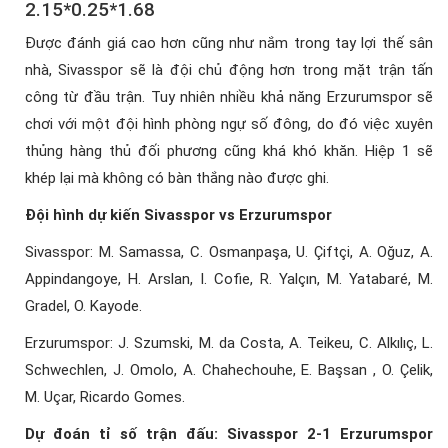
2.15*0.25*1.68
Được đánh giá cao hơn cũng như nắm trong tay lợi thế sân
nhà, Sivasspor sẽ là đội chủ động hơn trong mặt trận tấn
công từ đầu trận. Tuy nhiên nhiều khả năng Erzurumspor sẽ
chơi với một đội hình phòng ngự số đông, do đó việc xuyên
thủng hàng thủ đối phương cũng khá khó khăn. Hiệp 1 sẽ
khép lại mà không có bàn thắng nào được ghi.
Đội hình dự kiến Sivasspor vs Erzurumspor
Sivasspor: M. Samassa, C. Osmanpaşa, U. Çiftçi, A. Oğuz, A.
Appindangoye, H. Arslan, I. Cofie, R. Yalçın, M. Yatabaré, M.
Gradel, O. Kayode.
Erzurumspor: J. Szumski, M. da Costa, A. Teikeu, C. Alkılıç, L.
Schwechlen, J. Omolo, A. Chahechouhe, E. Başsan , O. Çelik,
M. Uçar, Ricardo Gomes.
Dự đoán tỉ số trận đấu: Sivasspor 2-1 Erzurumspor