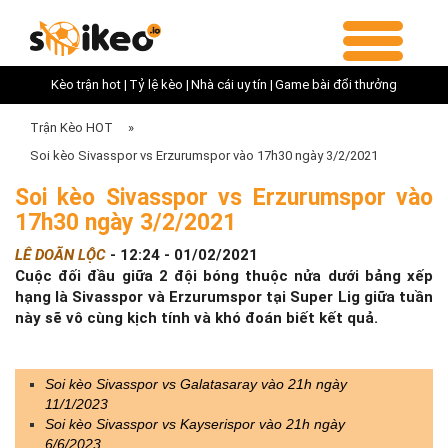
Kèo trận hot |
Tỷ lệ kèo |
Nhà cái uy tín |
Game bài đổi thưởng
Trận Kèo HOT
»
Soi kèo Sivasspor vs Erzurumspor vào 17h30 ngày 3/2/2021
Soi kèo Sivasspor vs Erzurumspor vào
17h30 ngày 3/2/2021
LÊ DOÃN LỘC
-
12:24 - 01/02/2021
Cuộc đối đầu giữa 2 đội bóng thuộc nửa dưới bảng xếp
hạng là Sivasspor và Erzurumspor tại Super Lig giữa tuần
này sẽ vô cùng kịch tính và khó đoán biết kết quả.
Soi kèo Sivasspor vs Galatasaray vào 21h ngày
11/1/2023
Soi kèo Sivasspor vs Kayserispor vào 21h ngày
6/6/2023