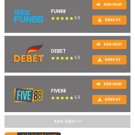
XEM NGAY
FUN88
5.0
ĐĂNG KÝ
XEM NGAY
DEBET
5.0
ĐĂNG KÝ
XEM NGAY
FIVE88
5.0
ĐĂNG KÝ
Xem thêm >>