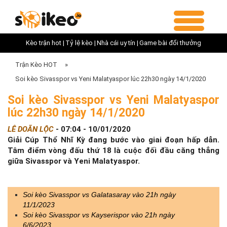
Kèo trận hot |
Tỷ lệ kèo |
Nhà cái uy tín |
Game bài đổi thưởng
Trận Kèo HOT
»
Soi kèo Sivasspor vs Yeni Malatyaspor lúc 22h30 ngày 14/1/2020
Soi kèo Sivasspor vs Yeni Malatyaspor
lúc 22h30 ngày 14/1/2020
LÊ DOÃN LỘC
-
07:04 - 10/01/2020
Giải Cúp Thổ Nhĩ Kỳ đang bước vào giai đoạn hấp dẫn.
Tâm điểm vòng đấu thứ 18 là cuộc đối đầu căng thẳng
giữa Sivasspor và Yeni Malatyaspor.
Soi kèo Sivasspor vs Galatasaray vào 21h ngày
11/1/2023
Soi kèo Sivasspor vs Kayserispor vào 21h ngày
6/6/2023