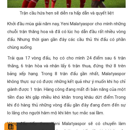
Trận cầu hứa hẹn sẽ diễn ra hấp dẫn và quyết liệt
Khởi đầu mùa giải năm nay, Yeni Malatyaspor cho mình những
chuỗi trận thăng hoa và đã có lúc họ dẫn đầu rất nhiều vòng
đấu. Nhưng thời gian gần đây các cầu thủ thi đấu có phần
chùng xuống.
Trải qua 17 vòng đấu, họ có cho mình 24 điểm sau 6 trận
thắng, 6 trận hòa và nhận lấy 6 trận thua, đứng thứ 8 trên
bảng xếp hạng.
Trong 8 trận đấu gần nhất, Malatyaspor
không thực sự có được những kết quả như ý muốn khi họ chỉ
giành được 1 trận. Hàng công đang mất đi bản năng của một
tiền đạo khi gặp nhiều khó khăn trong khâu dứt điểm.Trong
khi đó hàng thủ những vòng đấu gần đây đang đem đến sự
lo lắng cho người hâm mộ khi liên tục mắc sai lầm.
Vòng đấu tiếp theo, Yeni Malatyaspor sẽ có chuyến làm