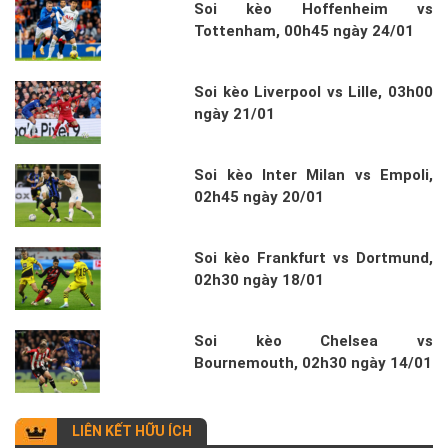
Soi kèo Hoffenheim vs
Tottenham, 00h45 ngày 24/01
Soi kèo Liverpool vs Lille, 03h00
ngày 21/01
Soi kèo Inter Milan vs Empoli,
02h45 ngày 20/01
Soi kèo Frankfurt vs Dortmund,
02h30 ngày 18/01
Soi kèo Chelsea vs
Bournemouth, 02h30 ngày 14/01
LIÊN KẾT HỮU ÍCH