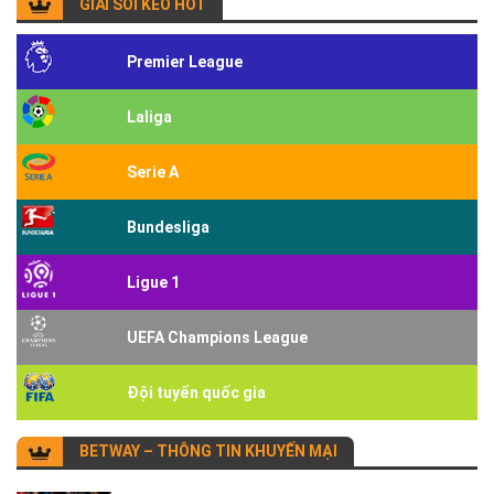
GIẢI SOI KÈO HOT
Premier League
Laliga
Serie A
Bundesliga
Ligue 1
UEFA Champions League
Đội tuyển quốc gia
BETWAY – THÔNG TIN KHUYẾN MẠI