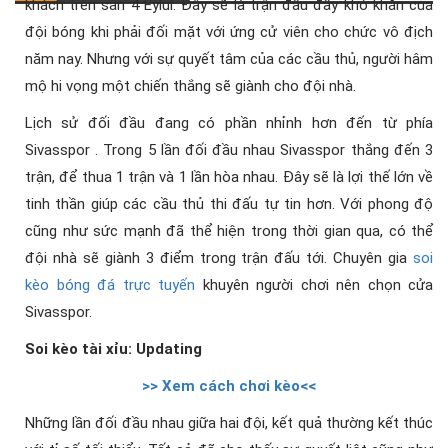
khách trên sân 4 Eylul. Đây sẽ là trận đấu đầy khó khăn của
đội bóng khi phải đối mặt với ứng cử viên cho chức vô địch
năm nay. Nhưng với sự quyết tâm của các cầu thủ, người hâm
mộ hi vọng một chiến thắng sẽ giành cho đội nhà.
Lịch sử đối đầu đang có phần nhỉnh hơn đến từ phía
Sivasspor . Trong 5 lần đối đầu nhau Sivasspor thắng đến 3
trận, để thua 1 trận và 1 lần hòa nhau. Đây sẽ là lợi thế lớn về
tinh thần giúp các cầu thủ thi đấu tự tin hơn. Với phong độ
cũng như sức mạnh đã thể hiện trong thời gian qua, có thể
đội nhà sẽ giành 3 điểm trong trận đấu tới. Chuyên gia
soi
kèo bóng đá trực tuyến
khuyên người chơi nên chọn cửa
Sivasspor.
Soi kèo tài xỉu:
Updating
>> Xem cách chơi kèo<<
Những lần đối đầu nhau giữa hai đội, kết quả thường kết thúc