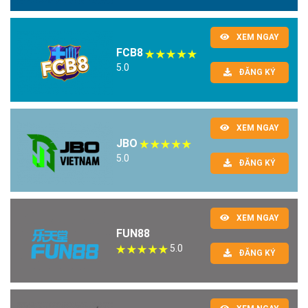
XEM NGAY
FCB8
5.0
ĐĂNG KÝ
XEM NGAY
JBO
5.0
ĐĂNG KÝ
XEM NGAY
FUN88
5.0
ĐĂNG KÝ