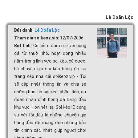
Lê Doãn Lộc
Bút danh:
Lê Doãn Lộc
Tham gia soikeoz.vip:
12/07/2006
Bút tính:
Có niềm đam mê với bóng
đá từ thuở nhỏ, hoạt động nhiều
năm trong lĩnh vực soi kèo, cá cược.
Là chuyên gia soi kèo bóng đá tại
trang Kèo nhà cái soikeoz.vip - Tôi
sẽ cập nhật thông tin và chia sẻ
những bản tin soi kèo, phân tích, dự
đoán nhận định bóng đá hàng đầu
khu vực. Hơn hết, tại Soi Kèo IO cộng
sự với tôi đều là những chuyên gia
hàng đầu để mang đến những bản
tin chính xác nhất giúp người chơi
dành thắng lợi.