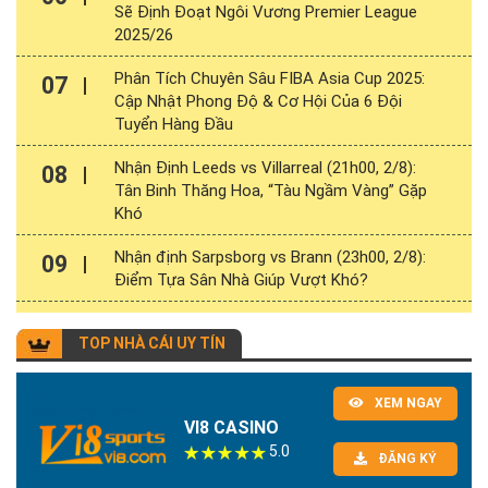
Sẽ Định Đoạt Ngôi Vương Premier League
2025/26
Phân Tích Chuyên Sâu FIBA Asia Cup 2025:
07
Cập Nhật Phong Độ & Cơ Hội Của 6 Đội
Tuyển Hàng Đầu
Nhận Định Leeds vs Villarreal (21h00, 2/8):
08
Tân Binh Thăng Hoa, “Tàu Ngầm Vàng” Gặp
Khó
Nhận định Sarpsborg vs Brann (23h00, 2/8):
09
Điểm Tựa Sân Nhà Giúp Vượt Khó?
TOP NHÀ CÁI UY TÍN
XEM NGAY
VI8 CASINO
5.0
ĐĂNG KÝ