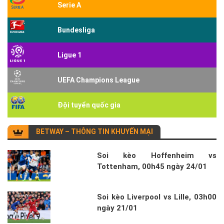
Serie A
Bundesliga
Ligue 1
UEFA Champions League
Đội tuyển quốc gia
BETWAY – THÔNG TIN KHUYẾN MẠI
Soi kèo Hoffenheim vs
Tottenham, 00h45 ngày 24/01
Soi kèo Liverpool vs Lille, 03h00
ngày 21/01