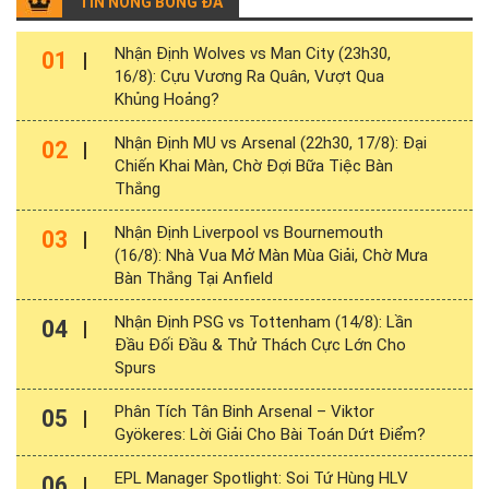
TIN NÓNG BÓNG ĐÁ
Nhận Định Wolves vs Man City (23h30,
01
16/8): Cựu Vương Ra Quân, Vượt Qua
Khủng Hoảng?
Nhận Định MU vs Arsenal (22h30, 17/8): Đại
02
Chiến Khai Màn, Chờ Đợi Bữa Tiệc Bàn
Thắng
Nhận Định Liverpool vs Bournemouth
03
(16/8): Nhà Vua Mở Màn Mùa Giải, Chờ Mưa
Bàn Thắng Tại Anfield
Nhận Định PSG vs Tottenham (14/8): Lần
04
Đầu Đối Đầu & Thử Thách Cực Lớn Cho
Spurs
Phân Tích Tân Binh Arsenal – Viktor
05
Gyökeres: Lời Giải Cho Bài Toán Dứt Điểm?
EPL Manager Spotlight: Soi Tứ Hùng HLV
06