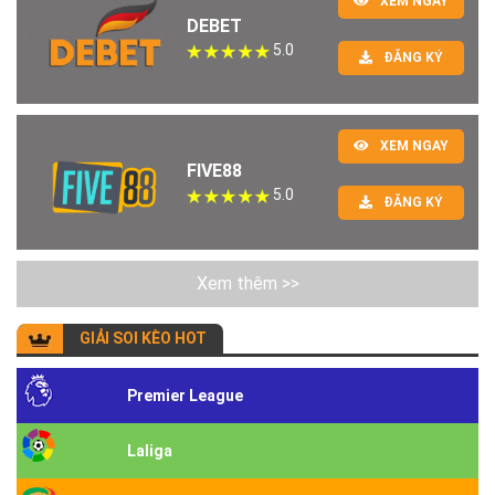
XEM NGAY
DEBET
5.0
ĐĂNG KÝ
XEM NGAY
FIVE88
5.0
ĐĂNG KÝ
Xem thêm >>
GIẢI SOI KÈO HOT
Premier League
Laliga