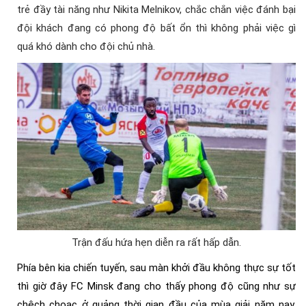
trẻ đầy tài năng như Nikita Melnikov, chắc chắn việc đánh bại
đội khách đang có phong độ bất ổn thì không phải việc gì
quá khó dành cho đội chủ nhà.
Trận đấu hứa hẹn diễn ra rất hấp dẫn.
Phía bên kia chiến tuyến, sau màn khởi đầu không thực sự tốt
thì giờ đây FC Minsk đang cho thấy phong độ cũng như sự
chệch choạc ở quảng thời gian đầu của mùa giải năm nay.