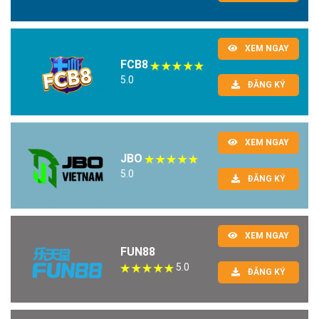
XEM NGAY
FCB8
5.0
ĐĂNG KÝ
XEM NGAY
JBO
5.0
ĐĂNG KÝ
XEM NGAY
FUN88
5.0
ĐĂNG KÝ