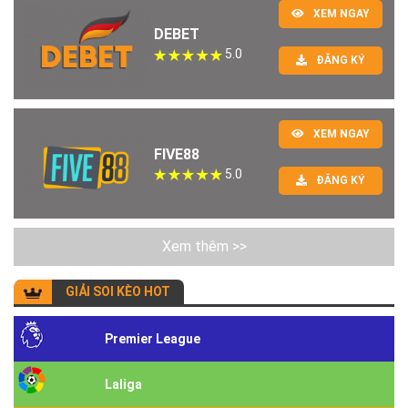
XEM NGAY
DEBET
5.0
ĐĂNG KÝ
XEM NGAY
FIVE88
5.0
ĐĂNG KÝ
Xem thêm >>
GIẢI SOI KÈO HOT
Premier League
Laliga