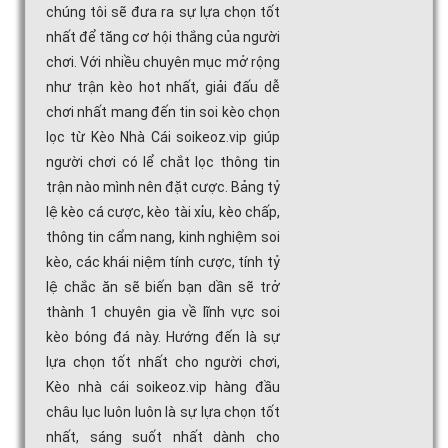
chúng tôi sẽ đưa ra sự lựa chọn tốt
nhất để tăng cơ hội thắng của người
chơi. Với nhiều chuyên mục mở rộng
như trận kèo hot nhất, giải đấu dễ
chơi nhất mang đến tin soi kèo chọn
lọc từ Kèo Nhà Cái soikeoz.vip giúp
người chơi có lể chắt lọc thông tin
trận nào mình nên đặt cược. Bảng tỷ
lệ kèo cá cược, kèo tài xỉu, kèo chấp,
thông tin cẩm nang, kinh nghiệm soi
kèo, các khái niệm tính cược, tính tỷ
lệ chắc ăn sẽ biến bạn dần sẽ trở
thành 1 chuyên gia về lĩnh vực soi
kèo bóng đá này. Hướng đến là sự
lựa chọn tốt nhất cho người chơi,
Kèo nhà cái soikeoz.vip hàng đầu
châu lục luôn luôn là sự lựa chọn tốt
nhất, sáng suốt nhất dành cho