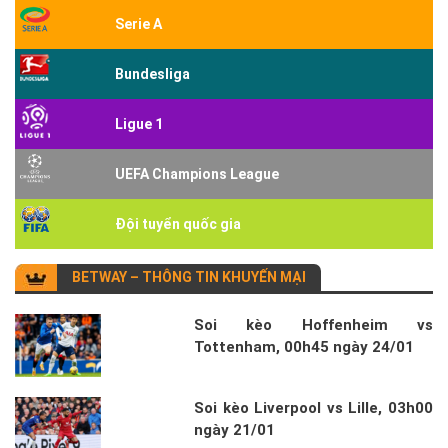
Serie A
Bundesliga
Ligue 1
UEFA Champions League
Đội tuyển quốc gia
BETWAY – THÔNG TIN KHUYẾN MẠI
Soi kèo Hoffenheim vs
Tottenham, 00h45 ngày 24/01
Soi kèo Liverpool vs Lille, 03h00
ngày 21/01