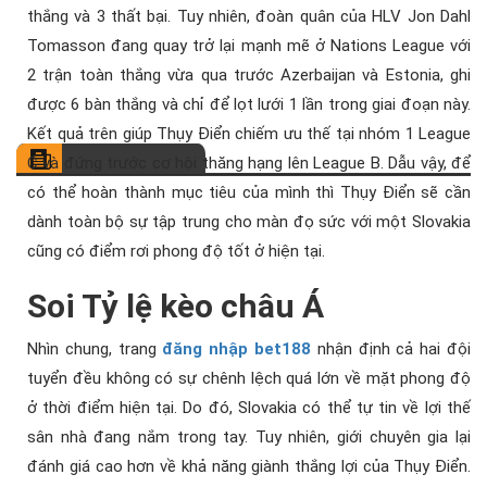
thắng và 3 thất bại. Tuy nhiên, đoàn quân của HLV Jon Dahl
Tomasson đang quay trở lại mạnh mẽ ở Nations League với
2 trận toàn thắng vừa qua trước Azerbaijan và Estonia, ghi
được 6 bàn thắng và chỉ để lọt lưới 1 lần trong giai đoạn này.
Kết quả trên giúp Thụy Điển chiếm ưu thế tại nhóm 1 League
C và đứng trước cơ hội thăng hạng lên League B. Dẫu vậy, để
có thể hoàn thành mục tiêu của mình thì Thụy Điển sẽ cần
dành toàn bộ sự tập trung cho màn đọ sức với một Slovakia
cũng có điểm rơi phong độ tốt ở hiện tại.
Soi Tỷ lệ kèo châu Á
Nhìn chung, trang
đăng nhập bet188
nhận định cả hai đội
tuyển đều không có sự chênh lệch quá lớn về mặt phong độ
ở thời điểm hiện tại. Do đó, Slovakia có thể tự tin về lợi thế
sân nhà đang nắm trong tay. Tuy nhiên, giới chuyên gia lại
đánh giá cao hơn về khả năng giành thắng lợi của Thụy Điển.