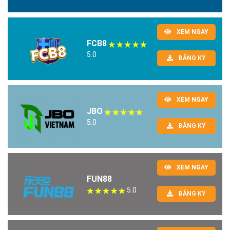
XEM NGAY
FCB8
5.0
ĐĂNG KÝ
XEM NGAY
JBO
5.0
ĐĂNG KÝ
XEM NGAY
FUN88
5.0
ĐĂNG KÝ