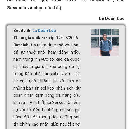
Dự đoán kết quả SPAL 2013 1-3 Sassuolo (chọn
Sassuolo và chọn cửa tài).
Lê Doãn Lộc
Bút danh:
Lê Doãn Lộc
Tham gia soikeoz.vip:
12/07/2006
Bút tính:
Có niềm đam mê với bóng
đá từ thuở nhỏ, hoạt động nhiều
năm trong lĩnh vực soi kèo, cá cược.
Là chuyên gia soi kèo bóng đá tại
trang Kèo nhà cái soikeoz.vip - Tôi
sẽ cập nhật thông tin và chia sẻ
những bản tin soi kèo, phân tích, dự
đoán nhận định bóng đá hàng đầu
khu vực. Hơn hết, tại Soi Kèo IO cộng
sự với tôi đều là những chuyên gia
hàng đầu để mang đến những bản
tin chính xác nhất giúp người chơi