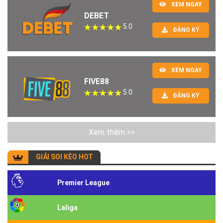
XEM NGAY
DEBET
5.0
ĐĂNG KÝ
XEM NGAY
FIVE88
5.0
ĐĂNG KÝ
Xem thêm >>
GIẢI SOI KÈO HOT
Premier League
Laliga