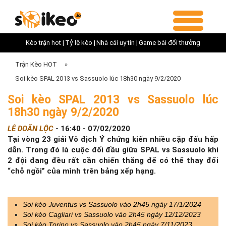
Kèo trận hot |
Tỷ lệ kèo |
Nhà cái uy tín |
Game bài đổi thưởng
Trận Kèo HOT
»
Soi kèo SPAL 2013 vs Sassuolo lúc 18h30 ngày 9/2/2020
Soi kèo SPAL 2013 vs Sassuolo lúc
18h30 ngày 9/2/2020
LÊ DOÃN LỘC
-
16:40 - 07/02/2020
Tại vòng 23 giải Vô địch Ý chứng kiến nhiều cặp đấu hấp
dẫn. Trong đó là cuộc đối đầu giữa SPAL vs Sassuolo khi
2 đội đang đều rất cần chiến thắng để có thể thay đổi
“chỗ ngồi” của mình trên bảng xếp hạng.
Soi kèo Juventus vs Sassuolo vào 2h45 ngày 17/1/2024
Soi kèo Cagliari vs Sassuolo vào 2h45 ngày 12/12/2023
Soi kèo Torino vs Sassuolo vào 2h45 ngày 7/11/2023