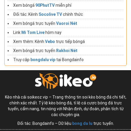
Xem bóngá
90PhutTV
miễn phí
Đối tác: Kênh
Socolive TV
chính thức
Xem bóngá trực tuyến
Vaoroi Nét
Link
Mi Tom Live
hôm nay
Xem thêm: Kênh
Vebo
trực tiếp bóngá
Xem bóngá trực tuyến
Rakhoi Nét
Truy cập
bongdalu vip
tại Bongdainfo
Kèo nhà cái soikeoz.vip – Trang thông tin soi kèo bóng đá chi tiết,
chính xác nhất. Tỷ lệ kèo bóng đá, tỉ lệ cá cược bóng đá trực
tuyến, cẩm nang, tin nóng với Nhận định, dự đoán, phân tích từ
các chuyên gia.
Đối tác: Bongdainfo – Dữ liệu
bong da lu
trực tuyến.