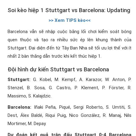
Soi kèo hiệp 1 Stuttgart vs Barcelona: Updating
>> Xem TIPS kèo<<
Barcelona vẫn sẽ nhập cuộc bằng lối chơi kiểm soát bóng
quen thuộc và tạo ra nhiều sức ép lên khung thành của
Stuttgart. Đại diện đến từ Tây Ban Nha sẽ tối ưu lợi thế với ít
nhất 2 bàn thắng dẫn trước khi kết thúc hiệp 1.
Đội hình dự kiến Stuttgart vs Barcelona
Stuttgart:
G. Kobel, M. Kempf, A. Karazor, W. Anton, P.
Stenzel, B. Sosa, G. Castro, P. Klement, P. Förster, R.
Massimo, S. Kalajdzic.
Barcelona:
Iñaki Peña, Piqué, Sergi Roberto, S. Umtiti, S.
Dest, Álex Baldé, Riqui Puig, Nico González, R. Manaj, Nils
Mortimer, M. Depay.
Dự đoán kết quả trận đấu Stuttgart 0-4 Barcelona