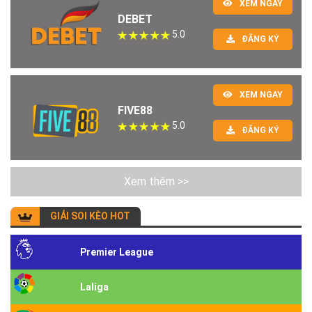
XEM NGAY
DEBET
5.0
ĐĂNG KÝ
XEM NGAY
FIVE88
5.0
ĐĂNG KÝ
Xem thêm >>
GIẢI SOI KÈO HOT
Premier League
Laliga