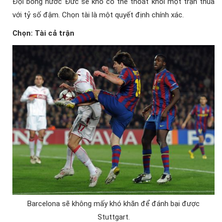
Đội bóng nước Đức sẽ khó có thể thoát khỏi một trận thua
với tỷ số đậm. Chọn tài là một quyết định chính xác.
Chọn: Tài cả trận
Barcelona sẽ không mấy khó khăn để đánh bại được
Stuttgart.