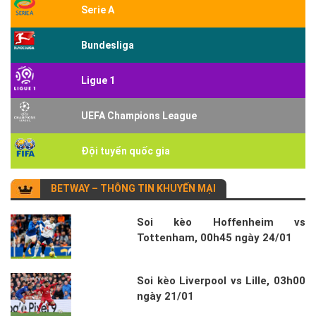
Serie A
Bundesliga
Ligue 1
UEFA Champions League
Đội tuyển quốc gia
BETWAY – THÔNG TIN KHUYẾN MẠI
Soi kèo Hoffenheim vs
Tottenham, 00h45 ngày 24/01
Soi kèo Liverpool vs Lille, 03h00
ngày 21/01