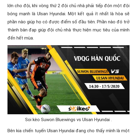
lớn cho đội, khi vòng thứ 2 đội chủ nhà phải tiếp đón một đội
bóng mạnh là Ulsan Hyundai. Một kết quả ít nhất là hòa sẽ
phần nào giúp họ có được điểm số đầu tiên. Phần nào đó trở
thành bàn đạp giúp đội chủ nhà thực hiện mục tiêu của mình
đến hết mùa.
Soi kèo Suwon Bluewings vs Ulsan Hyundai .
Bên kia chiến tuyến Ulsan Hyundai đang cho thấy mình là một