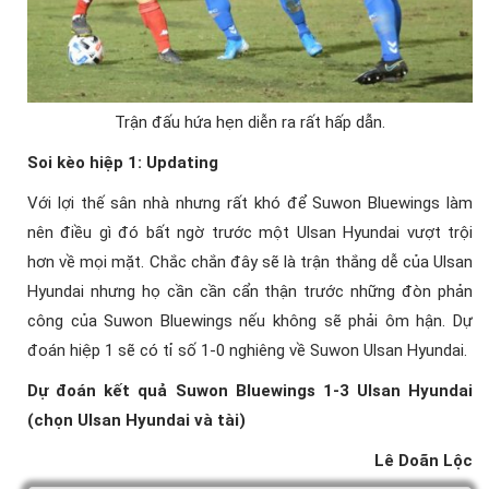
Trận đấu hứa hẹn diễn ra rất hấp dẫn.
Soi kèo hiệp 1: Updating
Với lợi thế sân nhà nhưng rất khó để Suwon Bluewings làm
nên điều gì đó bất ngờ trước một Ulsan Hyundai vượt trội
hơn về mọi mặt. Chắc chắn đây sẽ là trận thắng dễ của Ulsan
Hyundai nhưng họ cần cần cẩn thận trước những đòn phản
công của Suwon Bluewings nếu không sẽ phải ôm hận. Dự
đoán hiệp 1 sẽ có tỉ số 1-0 nghiêng về Suwon Ulsan Hyundai.
Dự đoán kết quả Suwon Bluewings 1-3 Ulsan Hyundai
(chọn Ulsan Hyundai và tài)
Lê Doãn Lộc