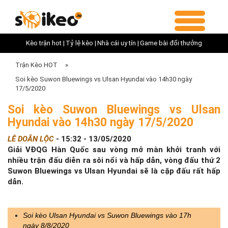
Kèo trận hot |
Tỷ lệ kèo |
Nhà cái uy tín |
Game bài đổi thưởng
Trận Kèo HOT
»
Soi kèo Suwon Bluewings vs Ulsan Hyundai vào 14h30 ngày
17/5/2020
Soi kèo Suwon Bluewings vs Ulsan
Hyundai vào 14h30 ngày 17/5/2020
LÊ DOÃN LỘC
-
15:32 - 13/05/2020
Giải VĐQG Hàn Quốc sau vòng mở màn khởi tranh với
nhiều trận đấu diễn ra sôi nổi và hấp dẫn, vòng đấu thứ 2
Suwon Bluewings vs Ulsan Hyundai sẽ là cặp đấu rất hấp
dẫn.
Soi kèo Ulsan Hyundai vs Suwon Bluewings vào 17h
ngày 8/8/2020