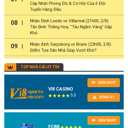
Cập Nhật Phong Độ & Cơ Hội Của 6 Đội
Tuyển Hàng Đầu
Nhận Định Leeds vs Villarreal (21h00, 2/8):
08
Tân Binh Thăng Hoa, “Tàu Ngầm Vàng” Gặp
Khó
Nhận định Sarpsborg vs Brann (23h00, 2/8):
09
Điểm Tựa Sân Nhà Giúp Vượt Khó?
TOP NHÀ CÁI UY TÍN
XEM NGAY
VI8 CASINO
5.0
ĐĂNG KÝ
XEM NGAY
FCB8