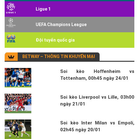
Ligue 1
UEFA Champions League
Đội tuyển quốc gia
BETWAY – THÔNG TIN KHUYẾN MẠI
Soi kèo Hoffenheim vs
Tottenham, 00h45 ngày 24/01
Soi kèo Liverpool vs Lille, 03h00
ngày 21/01
Soi kèo Inter Milan vs Empoli,
02h45 ngày 20/01