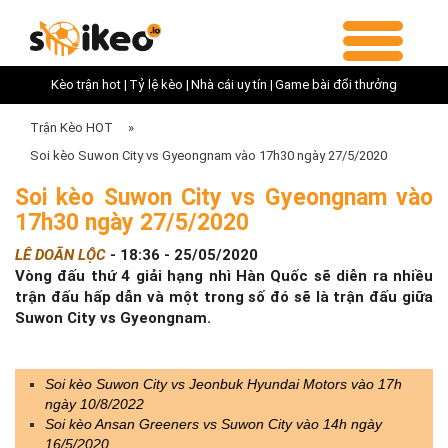
Kèo trận hot |
Tỷ lệ kèo |
Nhà cái uy tín |
Game bài đổi thưởng
Trận Kèo HOT
»
Soi kèo Suwon City vs Gyeongnam vào 17h30 ngày 27/5/2020
Soi kèo Suwon City vs Gyeongnam vào
17h30 ngày 27/5/2020
LÊ DOÃN LỘC
-
18:36 - 25/05/2020
Vòng đấu thứ 4 giải hạng nhì Hàn Quốc sẽ diễn ra nhiều
trận đấu hấp dẫn và một trong số đó sẽ là trận đấu giữa
Suwon City vs Gyeongnam.
Soi kèo Suwon City vs Jeonbuk Hyundai Motors vào 17h
ngày 10/8/2022
Soi kèo Ansan Greeners vs Suwon City vào 14h ngày
16/5/2020