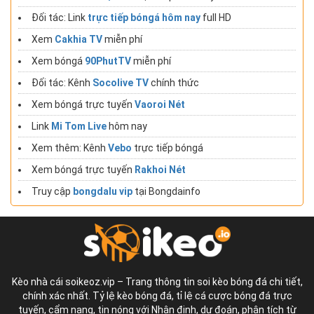
Đối tác: Link
trực tiếp bóngá hôm nay
full HD
Xem
Cakhia TV
miễn phí
Xem bóngá
90PhutTV
miễn phí
Đối tác: Kênh
Socolive TV
chính thức
Xem bóngá trực tuyến
Vaoroi Nét
Link
Mi Tom Live
hôm nay
Xem thêm: Kênh
Vebo
trực tiếp bóngá
Xem bóngá trực tuyến
Rakhoi Nét
Truy cập
bongdalu vip
tại Bongdainfo
Kèo nhà cái soikeoz.vip – Trang thông tin soi kèo bóng đá chi tiết,
chính xác nhất. Tỷ lệ kèo bóng đá, tỉ lệ cá cược bóng đá trực
tuyến, cẩm nang, tin nóng với Nhận định, dự đoán, phân tích từ