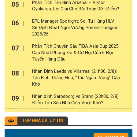
Phân Tích Tân Binh Arsenal – Viktor
05
Gyökeres: Lời Giải Cho Bài Toán Dứt Điểm?
EPL Manager Spotlight: Soi Tứ Hùng HLV
06
Sẽ Định Đoạt Ngôi Vương Premier League
2025/26
Phân Tích Chuyên Sâu FIBA Asia Cup 2025:
07
Cập Nhật Phong Độ & Cơ Hội Của 6 Đội
Tuyển Hàng Đầu
Nhận Định Leeds vs Villarreal (21h00, 2/8):
08
Tân Binh Thăng Hoa, “Tàu Ngầm Vàng” Gặp
Khó
Nhận định Sarpsborg vs Brann (23h00, 2/8):
09
Điểm Tựa Sân Nhà Giúp Vượt Khó?
TOP NHÀ CÁI UY TÍN