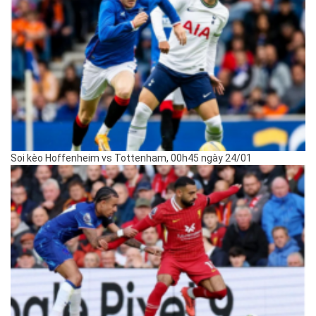
Soi kèo Hoffenheim vs Tottenham, 00h45 ngày 24/01