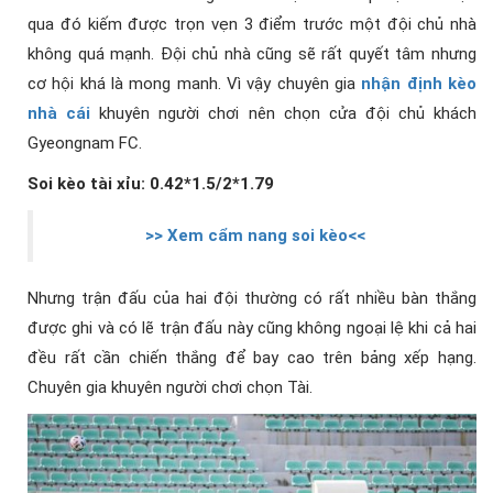
qua đó kiếm được trọn vẹn 3 điểm trước một đội chủ nhà
không quá mạnh. Đội chủ nhà cũng sẽ rất quyết tâm nhưng
cơ hội khá là mong manh. Vì vậy chuyên gia
nhận định kèo
nhà cái
khuyên người chơi nên chọn cửa đội chủ khách
Gyeongnam FC.
Soi kèo tài xỉu: 0.42*1.5/2*1.79
>> Xem cẩm nang soi kèo<<
Nhưng trận đấu của hai đội thường có rất nhiều bàn thắng
được ghi và có lẽ trận đấu này cũng không ngoại lệ khi cả hai
đều rất cần chiến thắng để bay cao trên bảng xếp hạng.
Chuyên gia khuyên người chơi chọn Tài.