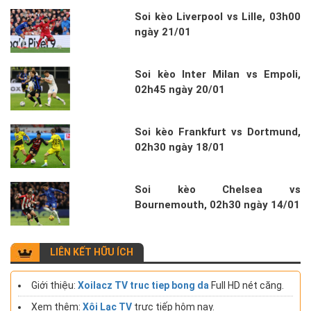
Soi kèo Liverpool vs Lille, 03h00
ngày 21/01
Soi kèo Inter Milan vs Empoli,
02h45 ngày 20/01
Soi kèo Frankfurt vs Dortmund,
02h30 ngày 18/01
Soi kèo Chelsea vs
Bournemouth, 02h30 ngày 14/01
LIÊN KẾT HỮU ÍCH
Giới thiệu:
Xoilacz TV truc tiep bong da
Full HD nét căng.
Xem thêm:
Xôi Lạc TV
trực tiếp hôm nay.