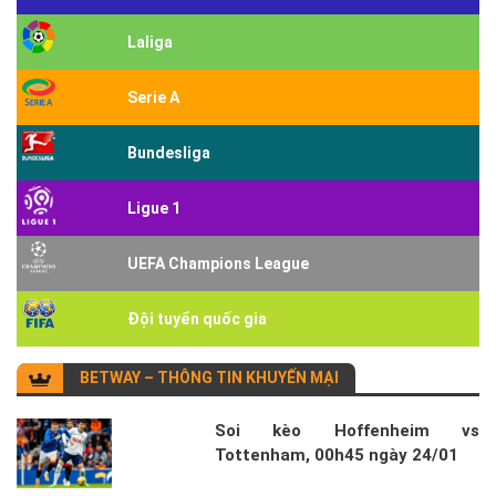
Laliga
Serie A
Bundesliga
Ligue 1
UEFA Champions League
Đội tuyển quốc gia
BETWAY – THÔNG TIN KHUYẾN MẠI
Soi kèo Hoffenheim vs
Tottenham, 00h45 ngày 24/01