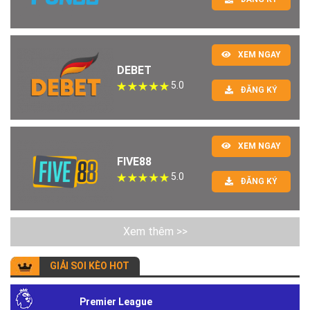
XEM NGAY
DEBET
5.0
ĐĂNG KÝ
XEM NGAY
FIVE88
5.0
ĐĂNG KÝ
Xem thêm >>
GIẢI SOI KÈO HOT
Premier League