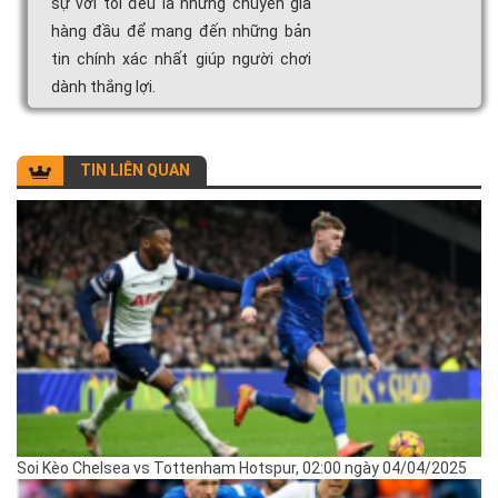
sự với tôi đều là những chuyên gia
hàng đầu để mang đến những bản
tin chính xác nhất giúp người chơi
dành thắng lợi.
TIN LIÊN QUAN
Soi Kèo Chelsea vs Tottenham Hotspur, 02:00 ngày 04/04/2025