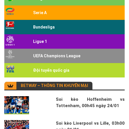
Serie A
Bundesliga
Ligue 1
UEFA Champions League
Đội tuyển quốc gia
BETWAY – THÔNG TIN KHUYẾN MẠI
Soi kèo Hoffenheim vs
Tottenham, 00h45 ngày 24/01
Soi kèo Liverpool vs Lille, 03h00