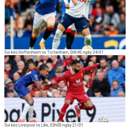
Soi kèo Hoffenheim vs Tottenham, 00h45 ngày 24/01
Soi kèo Liverpool vs Lille, 03h00 ngày 21/01