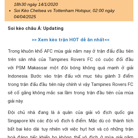
18h30 ngày 14/1/2020
Soi Kèo Chelsea vs Tottenham Hotspur, 02:00 ngày
04/04/2025
Soi kèo châu Á: Updating
>> Xem kèo trận HOT dễ ăn nhất<<
Trong khuôn khổ AFC mùa giải năm nay ở trận đấu đầu tiên
trên sân nhà của Tampines Rovers FC có cuộc đối đầu
với PSM Makassar một đội bóng không quá mạnh ở giải
Indonesia. Bước vào trận đấu với mục tiêu giành 3 điểm
trong trận đấu đầu tiên này chính vì vậy Tampines Rovers FC
sẽ cố gắng không mắc sai lầm trong trận đầu tiên của mùa
giải này.
Đội chủ nhà đang là á quân của giải vô địch quốc gia
Singapore khi các đội vô địch 6 điểm. Mặc dù có thành tích
bất bại kéo dài tuy nhiên với việc hụt hơi và có những trận
hoà đáng tiếc khiến họ không thể vô địch ở mùa giải năm