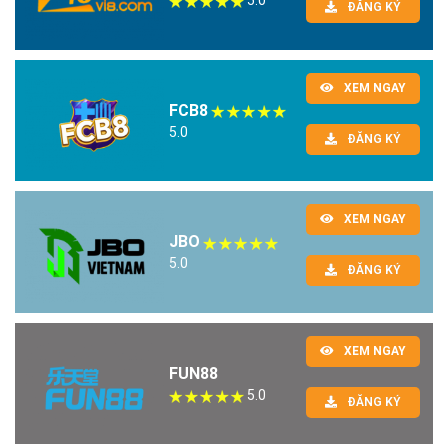
ĐĂNG KÝ
XEM NGAY
FCB8
5.0
ĐĂNG KÝ
XEM NGAY
JBO
5.0
ĐĂNG KÝ
XEM NGAY
FUN88
5.0
ĐĂNG KÝ