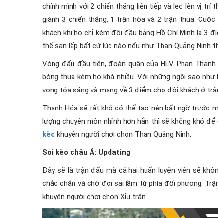
chính mình với 2 chiến thắng liên tiếp và leo lên vị t
giành 3 chiến thắng, 1 trận hòa và 2 trận thua. Cu
khách khi họ chỉ kém đội đầu bảng Hồ Chí Minh là 3 
thể san lấp bất cứ lúc nào nếu như Than Quảng Ninh t
Vòng đấu đầu tiên, đoàn quân của HLV Phan Thanh 
bóng thua kém họ khá nhiều. Với những ngôi sao như
vọng tỏa sáng và mang về 3 điểm cho đội khách ở trậ
Thanh Hóa sẽ rất khó có thể tạo nên bất ngờ trước m
lượng chuyên môn nhỉnh hơn hẳn thì sẽ không khó để đ
kèo
khuyên người chơi chọn Than Quảng Ninh.
Soi kèo châu Á: Updating
Đây sẽ là trận đấu mà cả hai huấn luyện viên sẽ kh
chắc chắn và chờ đợi sai lầm từ phía đối phương. Trận
khuyên người chơi chọn Xỉu trận.