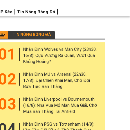
IP Kèo
Tin Nóng Bóng Đá
TIN NÓNG BÓNG ĐÁ
01
Nhận Định Wolves vs Man City (23h30,
16/8): Cựu Vương Ra Quân, Vượt Qua
Khủng Hoảng?
02
Nhận Định MU vs Arsenal (22h30,
17/8): Đại Chiến Khai Màn, Chờ Đợi
Bữa Tiệc Bàn Thắng
03
Nhận Định Liverpool vs Bournemouth
(16/8): Nhà Vua Mở Màn Mùa Giải, Chờ
Mưa Bàn Thắng Tại Anfield
04
Nhận Định PSG vs Tottenham (14/8):