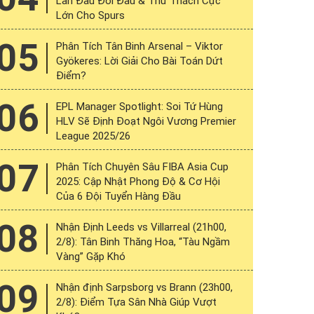
Lần Đầu Đối Đầu & Thử Thách Cực
Lớn Cho Spurs
05
Phân Tích Tân Binh Arsenal – Viktor
Gyökeres: Lời Giải Cho Bài Toán Dứt
Điểm?
06
EPL Manager Spotlight: Soi Tứ Hùng
HLV Sẽ Định Đoạt Ngôi Vương Premier
League 2025/26
07
Phân Tích Chuyên Sâu FIBA Asia Cup
2025: Cập Nhật Phong Độ & Cơ Hội
Của 6 Đội Tuyển Hàng Đầu
08
Nhận Định Leeds vs Villarreal (21h00,
2/8): Tân Binh Thăng Hoa, “Tàu Ngầm
Vàng” Gặp Khó
09
Nhận định Sarpsborg vs Brann (23h00,
2/8): Điểm Tựa Sân Nhà Giúp Vượt