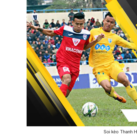
Soi kèo Thanh H