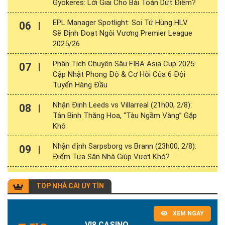
Gyökeres: Lời Giải Cho Bài Toán Dứt Điểm?
EPL Manager Spotlight: Soi Tứ Hùng HLV
06
Sẽ Định Đoạt Ngôi Vương Premier League
2025/26
Phân Tích Chuyên Sâu FIBA Asia Cup 2025:
07
Cập Nhật Phong Độ & Cơ Hội Của 6 Đội
Tuyển Hàng Đầu
Nhận Định Leeds vs Villarreal (21h00, 2/8):
08
Tân Binh Thăng Hoa, “Tàu Ngầm Vàng” Gặp
Khó
Nhận định Sarpsborg vs Brann (23h00, 2/8):
09
Điểm Tựa Sân Nhà Giúp Vượt Khó?
TOP NHÀ CÁI UY TÍN
XEM NGAY
VI8 CASINO