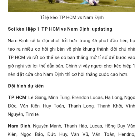
Tỉ lệ kèo TP HCM vs Nam Định
Soi kèo Hiệp 1 TP HCM vs Nam Định: updating
Nam Định sẽ là đội chơi tốt hơn trong 45 phút đầu tiên, họ
tạo ra nhiều cơ hội ghi bàn về phía khung thành đội chủ nhà
TP HCM và rất có thể sẽ có bàn thắng mở tỉ số để bước vào
giờ nghỉ với lợi thế dẫn bàn. Chính vì vậy người chơi kèo hiệp 1
nên đặt cửa cho Nam Định thì cơ hội thắng cuộc cao hơn.
Đội hình dự kiến
TP HCM
: Lê Giang, Minh Tùng, Brendon Lucas, Hạ Long, Ngọc
Đức, Văn Kiên, Huy Toàn, Thanh Long, Thanh Khôi, Vĩnh
Nguyên, Timite.
Nam Định
: Nguyên Mạnh, Thanh Hào, Lucas, Hồng Duy, Văn
Kiên, Ngọc Bảo, Đức Huy, Văn Vũ, Văn Toàn, Hendrio,