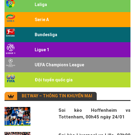
Laliga
Serie A
Bundesliga
Ligue 1
UEFA Champions League
Đội tuyển quốc gia
BETWAY – THÔNG TIN KHUYẾN MẠI
Soi kèo Hoffenheim vs
Tottenham, 00h45 ngày 24/01