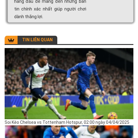
hàng đầu để mang đến những bản
tin chính xác nhất giúp người chơi
dành thắng lợi.
TIN LIÊN QUAN
Soi Kèo Chelsea vs Tottenham Hotspur, 02:00 ngày 04/04/2025