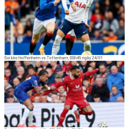
Soi kèo Hoffenheim vs Tottenham, 00h45 ngày 24/01