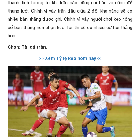
thành tích tương tự khi trận nào cũng ghi bàn và cũng để
thủng lưới. Chính vì vậy trận đấu giữa 2 đội khả năng sẽ có
nhiều bàn thắng được ghi. Chính vì vậy người chơi kèo tổng
số bàn thắng nên chọn kèo Tài thì sẽ có nhiều cơ hội thắng
hơn.
Chọn: Tài cả trận.
>> Xem Tỷ lệ kèo hôm nay<<