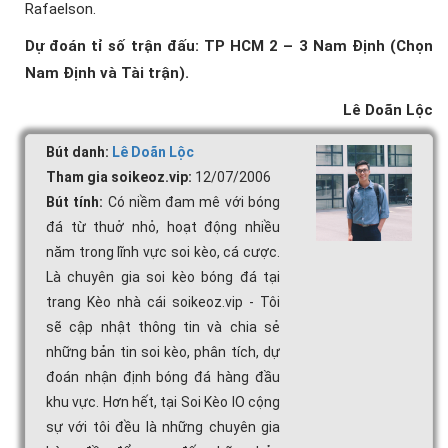
Rafaelson.
Dự đoán tỉ số trận đấu: TP HCM 2 – 3 Nam Định (Chọn
Nam Định và Tài trận).
Lê Doãn Lộc
Bút danh:
Lê Doãn Lộc
Tham gia soikeoz.vip:
12/07/2006
Bút tính:
Có niềm đam mê với bóng
đá từ thuở nhỏ, hoạt động nhiều
năm trong lĩnh vực soi kèo, cá cược.
Là chuyên gia soi kèo bóng đá tại
trang Kèo nhà cái soikeoz.vip - Tôi
sẽ cập nhật thông tin và chia sẻ
những bản tin soi kèo, phân tích, dự
đoán nhận định bóng đá hàng đầu
khu vực. Hơn hết, tại Soi Kèo IO cộng
sự với tôi đều là những chuyên gia