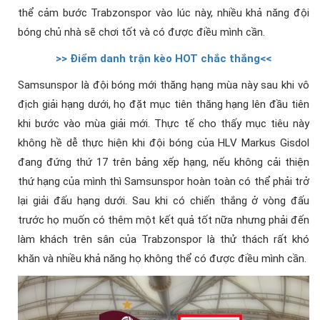
thể cảm bước Trabzonspor vào lúc này, nhiều khả năng đội
bóng chủ nhà sẽ chơi tốt và có được điều mình cần.
>> Điểm danh trận kèo HOT chắc thắng<<
Samsunspor là đội bóng mới thăng hạng mùa này sau khi vô
địch giải hạng dưới, họ đặt mục tiên thăng hạng lên đầu tiên
khi bước vào mùa giải mới. Thực tế cho thấy mục tiêu này
không hề dễ thực hiện khi đội bóng của HLV Markus Gisdol
đang đứng thứ 17 trên bảng xếp hạng, nếu không cải thiện
thứ hạng của mình thì Samsunspor hoàn toàn có thể phải trở
lại giải đấu hạng dưới. Sau khi có chiến thắng ở vòng đấu
trước họ muốn có thêm một kết quả tốt nữa nhưng phải đến
làm khách trên sân của Trabzonspor là thử thách rất khó
khăn và nhiều khả năng họ không thể có được điều mình cần.