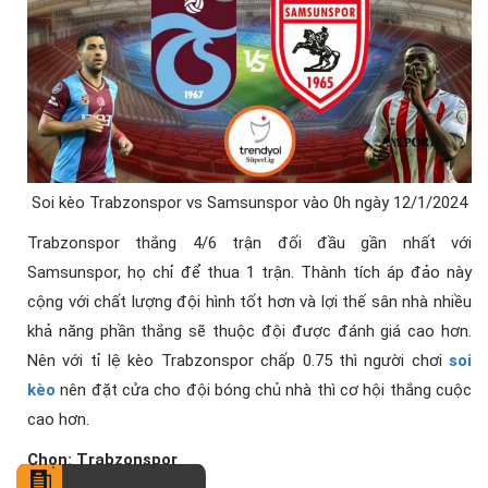
Soi kèo Trabzonspor vs Samsunspor vào 0h ngày 12/1/2024
Trabzonspor thắng 4/6 trận đối đầu gần nhất với
Samsunspor, họ chỉ để thua 1 trận. Thành tích áp đảo này
cộng với chất lượng đội hình tốt hơn và lợi thế sân nhà nhiều
khả năng phần thắng sẽ thuộc đội được đánh giá cao hơn.
Nên với tỉ lệ kèo Trabzonspor chấp 0.75 thì người chơi
soi
kèo
nên đặt cửa cho đội bóng chủ nhà thì cơ hội thắng cuộc
cao hơn.
Chọn: Trabzonspor