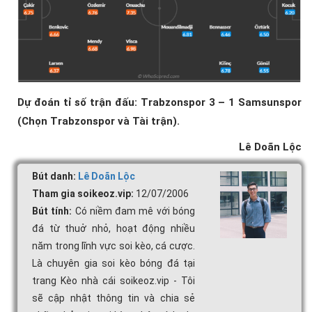
Dự đoán tỉ số trận đấu: Trabzonspor 3 – 1 Samsunspor
(Chọn Trabzonspor và Tài trận).
Lê Doãn Lộc
Bút danh:
Lê Doãn Lộc
Tham gia soikeoz.vip:
12/07/2006
Bút tính:
Có niềm đam mê với bóng
đá từ thuở nhỏ, hoạt động nhiều
năm trong lĩnh vực soi kèo, cá cược.
Là chuyên gia soi kèo bóng đá tại
trang Kèo nhà cái soikeoz.vip - Tôi
sẽ cập nhật thông tin và chia sẻ