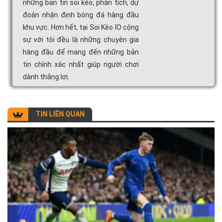
những bản tin soi kèo, phân tích, dự
đoán nhận định bóng đá hàng đầu
khu vực. Hơn hết, tại Soi Kèo IO cộng
sự với tôi đều là những chuyên gia
hàng đầu để mang đến những bản
tin chính xác nhất giúp người chơi
dành thắng lợi.
TIN LIÊN QUAN