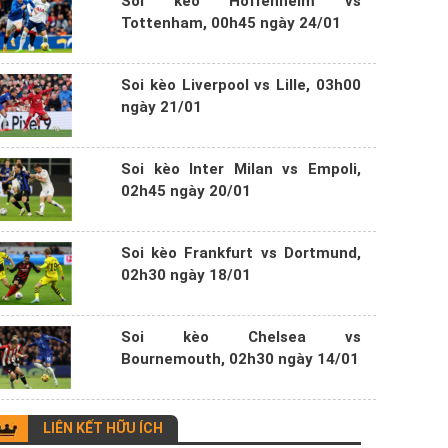
Soi kèo Hoffenheim vs
Tottenham, 00h45 ngày 24/01
Soi kèo Liverpool vs Lille, 03h00
ngày 21/01
Soi kèo Inter Milan vs Empoli,
02h45 ngày 20/01
Soi kèo Frankfurt vs Dortmund,
02h30 ngày 18/01
Soi kèo Chelsea vs
Bournemouth, 02h30 ngày 14/01
LIÊN KẾT HỮU ÍCH