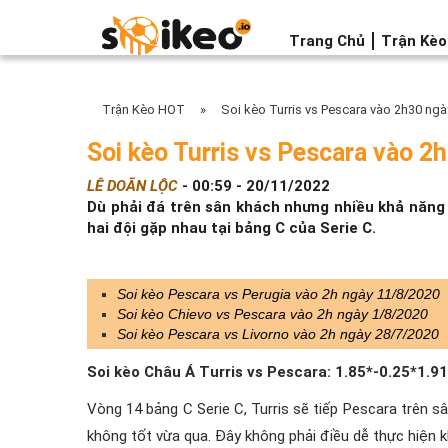
Trang Chủ
Trận Kè
Trận Kèo HOT
»
Soi kèo Turris vs Pescara vào 2h30 ng
Soi kèo Turris vs Pescara vào 
LÊ DOÃN LỘC
-
00:59 - 20/11/2022
Dù phải đá trên sân khách nhưng nhiều khả năng 
hai đội gặp nhau tại bảng C của Serie C.
Soi kèo Pescara vs Perugia vào 2h ngày 11/8/2020
Soi kèo Chievo vs Pescara vào 2h ngày 1/8/2020
Soi kèo Pescara vs Livorno vào 2h ngày 28/7/2020
Soi kèo Châu Á Turris vs Pescara: 1.85*-0.25*1.91
Vòng 14 bảng C Serie C, Turris sẽ tiếp Pescara trên s
không tốt vừa qua. Đây không phải điều dễ thực hiện k