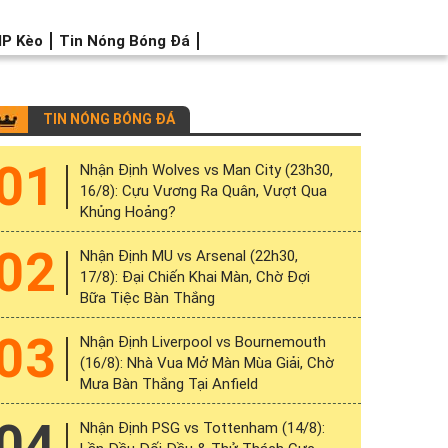
IP Kèo
Tin Nóng Bóng Đá
TIN NÓNG BÓNG ĐÁ
01
Nhận Định Wolves vs Man City (23h30,
16/8): Cựu Vương Ra Quân, Vượt Qua
Khủng Hoảng?
02
Nhận Định MU vs Arsenal (22h30,
17/8): Đại Chiến Khai Màn, Chờ Đợi
Bữa Tiệc Bàn Thắng
03
Nhận Định Liverpool vs Bournemouth
(16/8): Nhà Vua Mở Màn Mùa Giải, Chờ
Mưa Bàn Thắng Tại Anfield
04
Nhận Định PSG vs Tottenham (14/8):