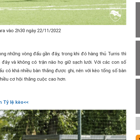
cara vào 2h30 ngày 22/11/2022
ong những vòng đấu gần đây, trong khi đó hàng thủ Turris thì
ần đây và không có trận nào họ giữ sạch lưới. Với các con số
đấu có khá nhiều bàn thắng được ghi, nên với kèo tổng số bàn
 nhiều cơ hội thắng cuộc cao hơn.
 Tỷ lệ kèo<<