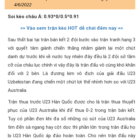
4/6/2022
Soi kèo châu Á: 0.93*0/0.5*0.91
>> Vào xem trận kèo HOT dễ chơi đêm nay <<
Sau thất bại tại trận bán kết 2 đội bước vào trận tranh hạng 3
với quyết tâm giành chiến thắng nhằm giành lại một chút
danh dự trước khi về nước tuy nhiên đây đều là 2 đội sở tầm
cỡ của châu lục chính vì vậy đây là trận đấu vô cùng khó khăn
đối với 2 bên. Là đương kim vô địch của giải đấu U23
Uzbekistan đang chiến một chút lợi thế nhỉnh hơn so với U23
Australia.
Trận thua trước U23 Hàn Quốc được cho là trận thua thuyết
phục của U23 Australia khi để thua 0-2 trong trận bán kết.
Tuy có phần đen khi đa số những cú sút của U23 Australia
tìm đến sà ngang hay cột dọc thì phần lớn trong trận đấu họ
bị U23 Hàn Quốc áp đảo hoàn toàn. Cho nên trận đấu này