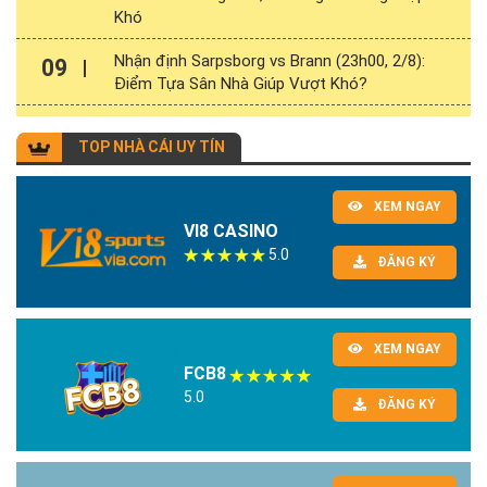
Khó
Nhận định Sarpsborg vs Brann (23h00, 2/8):
09
Điểm Tựa Sân Nhà Giúp Vượt Khó?
TOP NHÀ CÁI UY TÍN
XEM NGAY
VI8 CASINO
5.0
ĐĂNG KÝ
XEM NGAY
FCB8
5.0
ĐĂNG KÝ