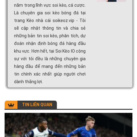
năm trong lĩnh vực soi kèo, cá cược.
Là chuyên gia soi kèo bóng đá tại
trang Kèo nhà cái soikeoz.vip - Tôi
sẽ cập nhật thông tin và chia sẻ
những bản tin soi kèo, phân tích, dự
đoán nhận định bóng đá hàng đầu
khu vực. Hơn hết, tại Soi Kèo IO cộng
sự với tôi đều là những chuyên gia
hàng đầu để mang đến những bản
tin chính xác nhất giúp người chơi
dành thắng lợi.
TIN LIÊN QUAN