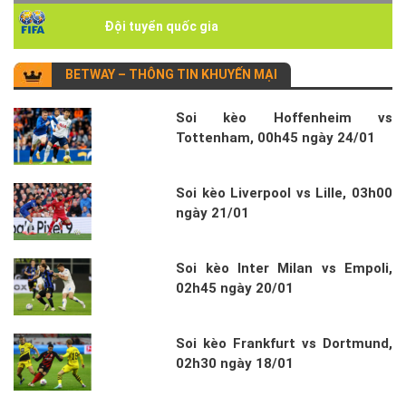
Đội tuyển quốc gia
BETWAY – THÔNG TIN KHUYẾN MẠI
Soi kèo Hoffenheim vs
Tottenham, 00h45 ngày 24/01
Soi kèo Liverpool vs Lille, 03h00
ngày 21/01
Soi kèo Inter Milan vs Empoli,
02h45 ngày 20/01
Soi kèo Frankfurt vs Dortmund,
02h30 ngày 18/01