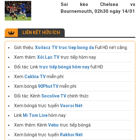
Soi kèo Chelsea vs
Bournemouth, 02h30 ngày 14/01
LIÊN KẾT HỮU ÍCH
Giới thiệu:
Xoilacz TV truc tiep bong da
Full HD nét căng.
Xem thêm:
Xôi Lạc TV
trực tiếp hôm nay.
Đối tác: Link
trực tiếp bóngá hôm nay
full HD
Xem
Cakhia TV
miễn phí
Xem bóngá
90PhutTV
miễn phí
Đối tác: Kênh
Socolive TV
chính thức
Xem bóngá trực tuyến
Vaoroi Nét
Link
Mi Tom Live
hôm nay
Xem thêm: Kênh
Vebo
trực tiếp bóngá
Xem bóngá trực tuyến
Rakhoi Nét