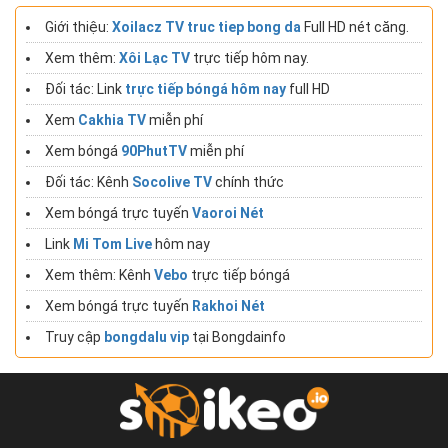
Giới thiệu:
Xoilacz TV truc tiep bong da
Full HD nét căng.
Xem thêm:
Xôi Lạc TV
trực tiếp hôm nay.
Đối tác: Link
trực tiếp bóngá hôm nay
full HD
Xem
Cakhia TV
miễn phí
Xem bóngá
90PhutTV
miễn phí
Đối tác: Kênh
Socolive TV
chính thức
Xem bóngá trực tuyến
Vaoroi Nét
Link
Mi Tom Live
hôm nay
Xem thêm: Kênh
Vebo
trực tiếp bóngá
Xem bóngá trực tuyến
Rakhoi Nét
Truy cập
bongdalu vip
tại Bongdainfo