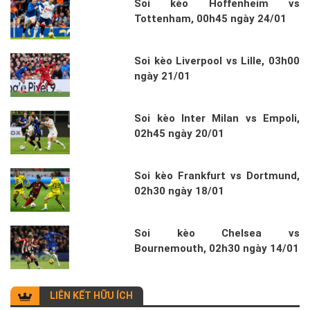
Soi kèo Hoffenheim vs
Tottenham, 00h45 ngày 24/01
Soi kèo Liverpool vs Lille, 03h00
ngày 21/01
Soi kèo Inter Milan vs Empoli,
02h45 ngày 20/01
Soi kèo Frankfurt vs Dortmund,
02h30 ngày 18/01
Soi kèo Chelsea vs
Bournemouth, 02h30 ngày 14/01
LIÊN KẾT HỮU ÍCH