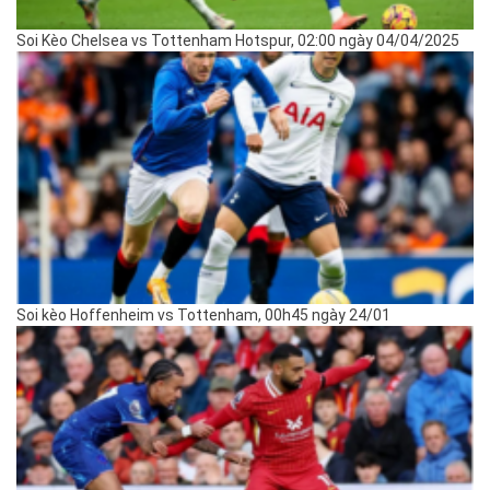
Soi Kèo Chelsea vs Tottenham Hotspur, 02:00 ngày 04/04/2025
Soi kèo Hoffenheim vs Tottenham, 00h45 ngày 24/01