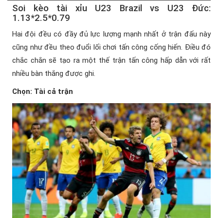
Soi kèo tài xỉu U23 Brazil vs U23 Đức:
1.13*2.5*0.79
Hai đội đều có đầy đủ lực lượng mạnh nhất ở trận đấu này
cũng như đều theo đuổi lối chơi tấn công cống hiến. Điều đó
chắc chắn sẽ tạo ra một thế trận tấn công hấp dẫn với rất
nhiều bàn thắng được ghi.
Chọn: Tài cả trận