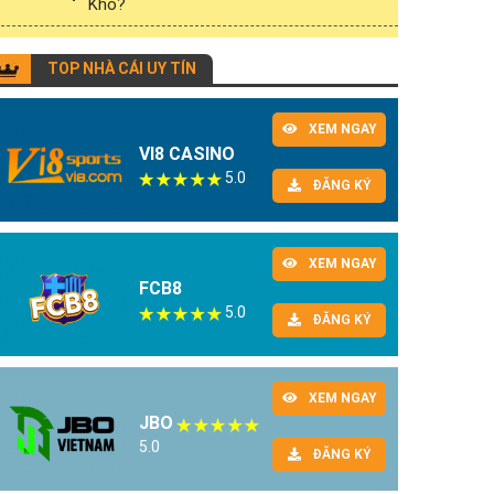
Khó?
TOP NHÀ CÁI UY TÍN
XEM NGAY
VI8 CASINO
5.0
ĐĂNG KÝ
XEM NGAY
FCB8
5.0
ĐĂNG KÝ
XEM NGAY
JBO
5.0
ĐĂNG KÝ