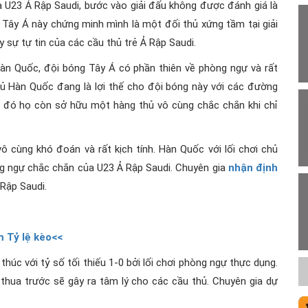
à U23 Ả Rập Saudi, bước vào giải đấu không được đánh giá là
 Tây Á này chứng minh mình là một đối thủ xứng tầm tại giải
y sự tự tin của các cầu thủ trẻ Ả Rập Saudi.
Hàn Quốc, đội bóng Tây Á có phần thiên về phòng ngự và rất
hủ Hàn Quốc đang là lợi thế cho đội bóng này với các đường
h đó họ còn sở hữu một hàng thủ vô cùng chắc chắn khi chỉ
vô cùng khó đoán và rất kịch tính. Hàn Quốc với lối chơi chủ
g ngự chắc chắn của U23 Ả Rập Saudi. Chuyên gia
nhận định
Rập Saudi.
 Tỷ lệ kèo<<
úc với tỷ số tối thiếu 1-0 bởi lối chơi phòng ngự thực dụng.
thua trước sẽ gây ra tâm lý cho các cầu thủ. Chuyên gia dự