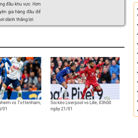
àng đầu khu vực. Hơn
uyên gia hàng đầu để
i dành thắng lợi.
nheim vs Tottenham,
Soi kèo Liverpool vs Lille, 03h00
4/01
ngày 21/01