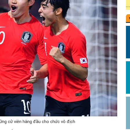
ửng cử viên hàng đầu cho chức vô địch