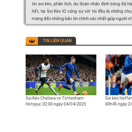
tin soi kèo, phân tích, dự đoán nhận định bóng đá h
hết, tại Soi Kèo IO cộng sự với tôi đều là những ch
mang đến những bản tin chính xác nhất giúp người chơ
TIN LIÊN QUAN
Soi Kèo Chelsea vs Tottenham
Soi kèo Hoffe
Hotspur, 02:00 ngày 04/04/2025
00h45 ngày 2