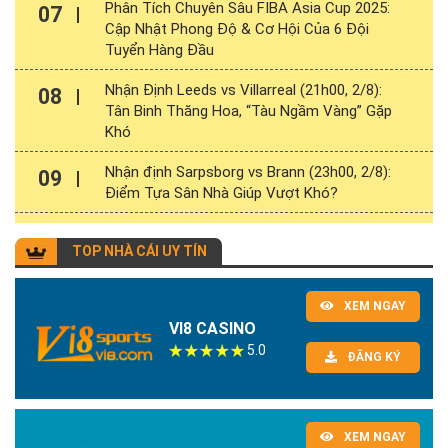
Phân Tích Chuyên Sâu FIBA Asia Cup 2025:
07
Cập Nhật Phong Độ & Cơ Hội Của 6 Đội
Tuyển Hàng Đầu
Nhận Định Leeds vs Villarreal (21h00, 2/8):
08
Tân Binh Thăng Hoa, “Tàu Ngầm Vàng” Gặp
Khó
Nhận định Sarpsborg vs Brann (23h00, 2/8):
09
Điểm Tựa Sân Nhà Giúp Vượt Khó?
TOP NHÀ CÁI UY TÍN
XEM NGAY
VI8 CASINO
5.0
ĐĂNG KÝ
XEM NGAY