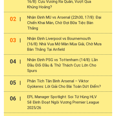
16/8): Cựu Vương Ra Quân, Vượt Qua
Khủng Hoảng?
Nhận Định MU vs Arsenal (22h30, 17/8): Đại
02
Chiến Khai Màn, Chờ Đợi Bữa Tiệc Bàn
Thắng
Nhận Định Liverpool vs Bournemouth
03
(16/8): Nhà Vua Mở Màn Mùa Giải, Chờ Mưa
Bàn Thắng Tại Anfield
Nhận Định PSG vs Tottenham (14/8): Lần
04
Đầu Đối Đầu & Thử Thách Cực Lớn Cho
Spurs
Phân Tích Tân Binh Arsenal – Viktor
05
Gyökeres: Lời Giải Cho Bài Toán Dứt Điểm?
EPL Manager Spotlight: Soi Tứ Hùng HLV
06
Sẽ Định Đoạt Ngôi Vương Premier League
2025/26