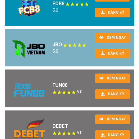
FCB8
5.0
ĐĂNG KÝ
XEM NGAY
JBO
5.0
ĐĂNG KÝ
XEM NGAY
FUN88
5.0
ĐĂNG KÝ
XEM NGAY
DEBET
5.0
ĐĂNG KÝ