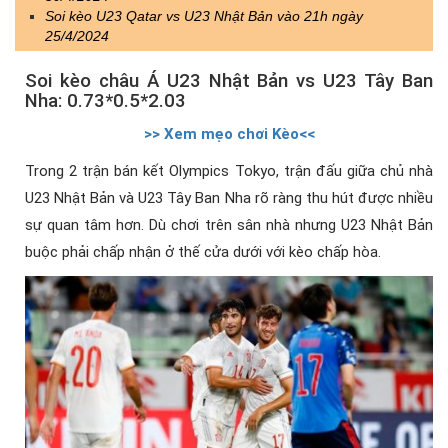
Soi kèo U23 Qatar vs U23 Nhật Bản vào 21h ngày
25/4/2024
Soi kèo châu Á U23 Nhật Bản vs U23 Tây Ban
Nha: 0.73*0.5*2.03
>> Xem mẹo chơi Kèo<<
Trong 2 trận bán kết Olympics Tokyo, trận đấu giữa chủ nhà
U23 Nhật Bản và U23 Tây Ban Nha rõ ràng thu hút được nhiều
sự quan tâm hơn. Dù chơi trên sân nhà nhưng U23 Nhật Bản
buộc phải chấp nhận ở thế cửa dưới với kèo chấp hòa.