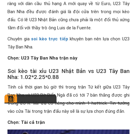
ràng với dàn cầu thủ hạng A mới quay về từ Euro, U23 Tây
Ban Nha đều được đánh giá là đội cửa trên trong mọi kèo
đấu. Có lẽ U23 Nhật Bản cũng chưa phải là một đối thủ xứng
tầm đối với thầy trò ông Luis de la Fuente.
Chuyên gia
soi kèo trực tiếp
khuyên bạn nên lựa chọn U23
Tây Ban Nha.
Chọn: U23 Tây Ban Nha trận này
Soi kèo tài xỉu U23 Nhật Bản vs U23 Tây Ban
Nha: 1.02*2.25*0.88
Tính cả thời gian bù giờ thì trong trận Tứ kết giữa U23 Tây
Ban Nha và U23 Bờ Biển Ngà đã có tới 7 bàn thắng được ghi
trong đó R. Mir đã có riêng cho mình 1 hattrick. Tin tưởng
vào cửa Tài trong trận đấu này sẽ là sự lựa chọn đúng đắn.
Chọn: Tài cả trận