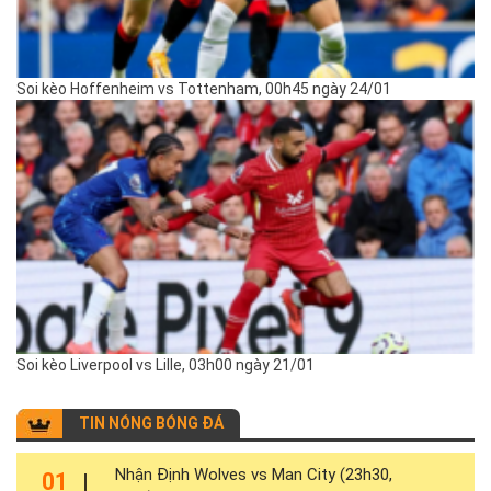
Soi kèo Hoffenheim vs Tottenham, 00h45 ngày 24/01
Soi kèo Liverpool vs Lille, 03h00 ngày 21/01
TIN NÓNG BÓNG ĐÁ
Nhận Định Wolves vs Man City (23h30,
01