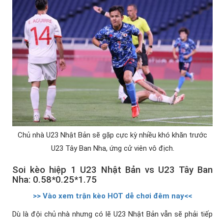
Chủ nhà U23 Nhật Bản sẽ gặp cực kỳ nhiều khó khăn trước
U23 Tây Ban Nha, ứng cử viên vô địch.
Soi kèo hiệp 1 U23 Nhật Bản vs U23 Tây Ban
Nha: 0.58*0.25*1.75
>> Vào xem trận kèo HOT dễ chơi đêm nay<<
Dù là đội chủ nhà nhưng có lẽ U23 Nhật Bản vẫn sẽ phải tiếp