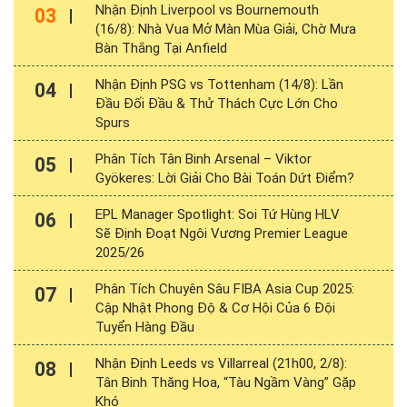
Nhận Định Liverpool vs Bournemouth
03
(16/8): Nhà Vua Mở Màn Mùa Giải, Chờ Mưa
Bàn Thắng Tại Anfield
Nhận Định PSG vs Tottenham (14/8): Lần
04
Đầu Đối Đầu & Thử Thách Cực Lớn Cho
Spurs
Phân Tích Tân Binh Arsenal – Viktor
05
Gyökeres: Lời Giải Cho Bài Toán Dứt Điểm?
EPL Manager Spotlight: Soi Tứ Hùng HLV
06
Sẽ Định Đoạt Ngôi Vương Premier League
2025/26
Phân Tích Chuyên Sâu FIBA Asia Cup 2025:
07
Cập Nhật Phong Độ & Cơ Hội Của 6 Đội
Tuyển Hàng Đầu
Nhận Định Leeds vs Villarreal (21h00, 2/8):
08
Tân Binh Thăng Hoa, “Tàu Ngầm Vàng” Gặp
Khó