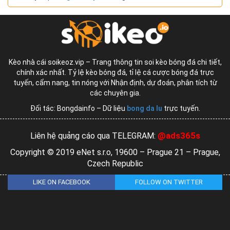
Kèo nhà cái soikeoz.vip – Trang thông tin soi kèo bóng đá chi tiết,
chính xác nhất. Tỷ lệ kèo bóng đá, tỉ lệ cá cược bóng đá trực
tuyến, cẩm nang, tin nóng với Nhận định, dự đoán, phân tích từ
các chuyên gia.
Đối tác: Bongdainfo – Dữ liệu
bong da lu
trực tuyến.
@ads365s
Liên hệ quảng cáo qua TELEGRAM:
Copyright © 2019 eNet s.r.o, 19600 – Prague 21 – Prague,
Czech Republic
LIKE ON FACEBOOK
FOLLOW ON TWITTER