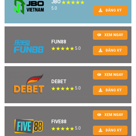
JBO
5.0
ĐĂNG KÝ
XEM NGAY
FUN88
5.0
ĐĂNG KÝ
XEM NGAY
DEBET
5.0
ĐĂNG KÝ
XEM NGAY
FIVE88
5.0
ĐĂNG KÝ