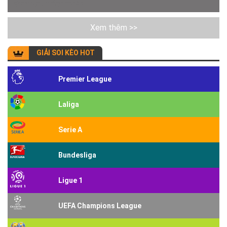
Xem thêm >>
GIẢI SOI KÈO HOT
Premier League
Laliga
Serie A
Bundesliga
Ligue 1
UEFA Champions League