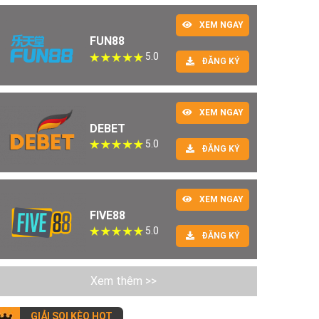
XEM NGAY
FUN88
5.0
ĐĂNG KÝ
XEM NGAY
DEBET
5.0
ĐĂNG KÝ
XEM NGAY
FIVE88
5.0
ĐĂNG KÝ
Xem thêm >>
GIẢI SOI KÈO HOT