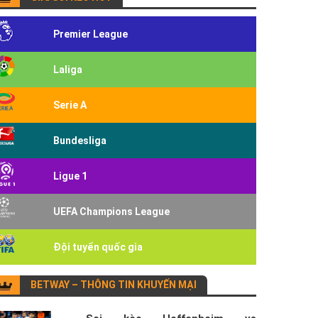
Premier League
Laliga
Serie A
Bundesliga
Ligue 1
UEFA Champions League
Đội tuyển quốc gia
BETWAY – THÔNG TIN KHUYẾN MẠI