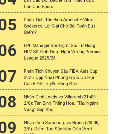
Lần Đầu Đối Đầu & Thử Thách Cực
Lớn Cho Spurs
05
Phân Tích Tân Binh Arsenal – Viktor
Gyökeres: Lời Giải Cho Bài Toán Dứt
Điểm?
06
EPL Manager Spotlight: Soi Tứ Hùng
HLV Sẽ Định Đoạt Ngôi Vương Premier
League 2025/26
07
Phân Tích Chuyên Sâu FIBA Asia Cup
2025: Cập Nhật Phong Độ & Cơ Hội
Của 6 Đội Tuyển Hàng Đầu
08
Nhận Định Leeds vs Villarreal (21h00,
2/8): Tân Binh Thăng Hoa, “Tàu Ngầm
Vàng” Gặp Khó
09
Nhận định Sarpsborg vs Brann (23h00,
2/8): Điểm Tựa Sân Nhà Giúp Vượt