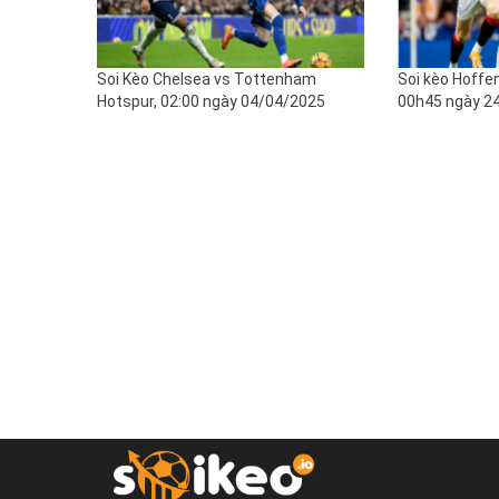
Soi Kèo Chelsea vs Tottenham
Soi kèo Hoffe
Hotspur, 02:00 ngày 04/04/2025
00h45 ngày 2