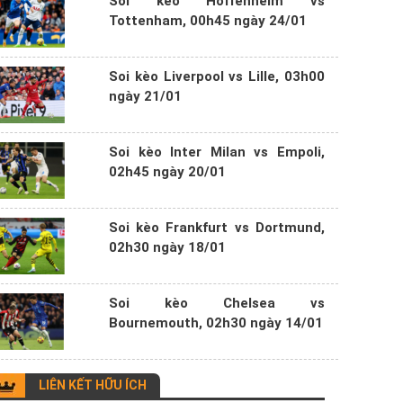
Soi kèo Hoffenheim vs
Tottenham, 00h45 ngày 24/01
Soi kèo Liverpool vs Lille, 03h00
ngày 21/01
Soi kèo Inter Milan vs Empoli,
02h45 ngày 20/01
Soi kèo Frankfurt vs Dortmund,
02h30 ngày 18/01
Soi kèo Chelsea vs
Bournemouth, 02h30 ngày 14/01
LIÊN KẾT HỮU ÍCH