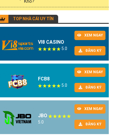
Khó?
TOP NHÀ CÁI UY TÍN
XEM NGAY
VI8 CASINO
5.0
ĐĂNG KÝ
XEM NGAY
FCB8
5.0
ĐĂNG KÝ
XEM NGAY
JBO
5.0
ĐĂNG KÝ