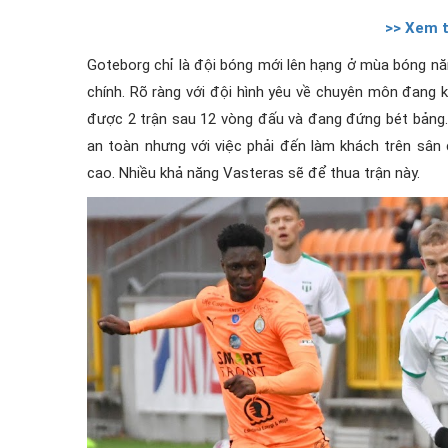
>> Xem 
Goteborg chỉ là đội bóng mới lên hạng ở mùa bóng nă
chính. Rõ ràng với đội hình yêu về chuyên môn đang 
được 2 trận sau 12 vòng đấu và đang đứng bét bảng. K
an toàn nhưng với việc phải đến làm khách trên sân
cao. Nhiều khả năng Vasteras sẽ để thua trận này.