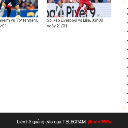
nheim vs Tottenham,
Soi kèo Liverpool vs Lille, 03h00
4/01
ngày 21/01
@ads365s
Liên hệ quảng cáo qua TELEGRAM: