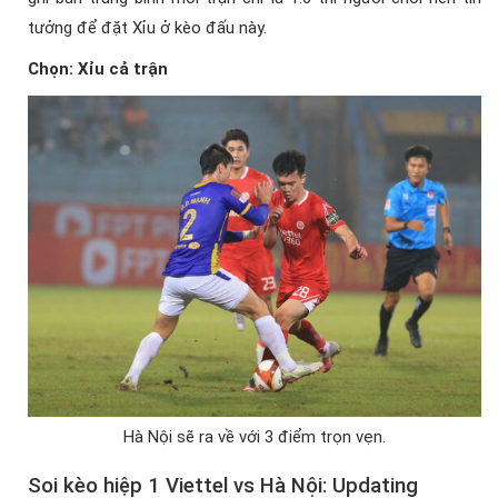
tưởng để đặt Xỉu ở kèo đấu này.
Chọn: Xỉu cả trận
Hà Nội sẽ ra về với 3 điểm trọn vẹn.
Soi kèo hiệp 1 Viettel vs Hà Nội: Updating