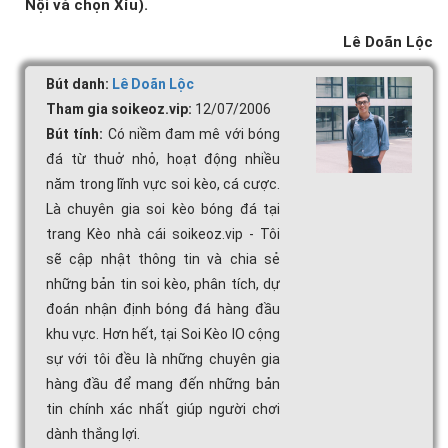
Nội và chọn Xỉu).
Lê Doãn Lộc
Bút danh:
Lê Doãn Lộc
Tham gia soikeoz.vip:
12/07/2006
Bút tính:
Có niềm đam mê với bóng
đá từ thuở nhỏ, hoạt động nhiều
năm trong lĩnh vực soi kèo, cá cược.
Là chuyên gia soi kèo bóng đá tại
trang Kèo nhà cái soikeoz.vip - Tôi
sẽ cập nhật thông tin và chia sẻ
những bản tin soi kèo, phân tích, dự
đoán nhận định bóng đá hàng đầu
khu vực. Hơn hết, tại Soi Kèo IO cộng
sự với tôi đều là những chuyên gia
hàng đầu để mang đến những bản
tin chính xác nhất giúp người chơi
dành thắng lợi.