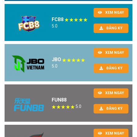
XEM NGAY
FCB8
5.0
ĐĂNG KÝ
XEM NGAY
JBO
5.0
ĐĂNG KÝ
XEM NGAY
FUN88
5.0
ĐĂNG KÝ
XEM NGAY