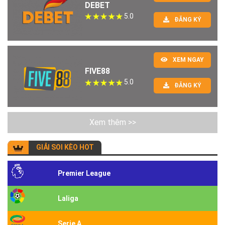
DEBET
5.0
ĐĂNG KÝ
XEM NGAY
FIVE88
5.0
ĐĂNG KÝ
Xem thêm >>
GIẢI SOI KÈO HOT
Premier League
Laliga
Serie A