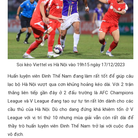
Soi kèo Viettel vs Hà Nội vào 19h15 ngày 17/12/2023
Huấn luyện viên Đinh Thế Nam đang làm rất tốt để giúp câu
lạc bộ Hà Nội vượt qua cơn khủng hoảng kéo dài. Với 2 trận
thắng liên tiếp gần đây ở 2 đấu trường là AFC Champions
League và V League đang tạo sự tự tin rất lớn dành cho các
cầu thủ của Hà Nội. Dù cho dang đứng khá khiêm tốn ở V
League với vị trí thứ 10 nhưng mùa giải vẫn còn rất dài để
thầy trò huấn luyện viên Đinh Thế Nam trở lại với cuộc đua
vô địch.