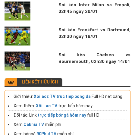
Soi kèo Inter Milan vs Empoli,
02h45 ngày 20/01
Soi kèo Frankfurt vs Dortmund,
02h30 ngày 18/01
Soi kèo Chelsea vs
Bournemouth, 02h30 ngày 14/01
LIÊN KẾT HỮU ÍCH
Giới thiệu:
Xoilacz TV truc tiep bong da
Full HD nét căng.
Xem thêm:
Xôi Lạc TV
trực tiếp hôm nay.
Đối tác: Link
trực tiếp bóngá hôm nay
full HD
Xem
Cakhia TV
miễn phí
Xem bóngá
90PhutTV
miễn phí