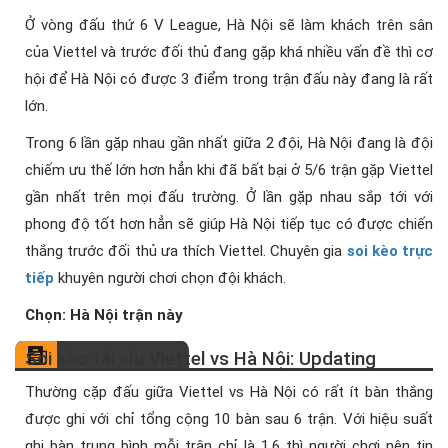
Ở vòng đấu thứ 6 V League, Hà Nội sẽ làm khách trên sân
của Viettel và trước đối thủ đang gặp khá nhiều vấn đề thì cơ
hội để Hà Nội có được 3 điểm trong trận đấu này đang là rất
lớn.
Trong 6 lần gặp nhau gần nhất giữa 2 đội, Hà Nội đang là đội
chiếm ưu thế lớn hơn hẳn khi đã bất bại ở 5/6 trận gặp Viettel
gần nhất trên mọi đấu trường. Ở lần gặp nhau sắp tới với
phong độ tốt hơn hẳn sẽ giúp Hà Nội tiếp tục có được chiến
thắng trước đối thủ ưa thích Viettel. Chuyên gia
soi kèo trực
tiếp
khuyên người chơi chọn đội khách.
Chọn: Hà Nội trận này
Soi kèo tài xỉu Viettel vs Hà Nội: Updating
Thường cặp đấu giữa Viettel vs Hà Nội có rất ít bàn thắng
được ghi với chỉ tổng cộng 10 bàn sau 6 trận. Với hiệu suất
ghi bàn trung bình mỗi trận chỉ là 1.6 thì người chơi nên tin