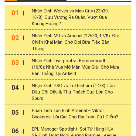
Nhận Định Wolves vs Man City (23h30,
01
16/8): Cựu Vương Ra Quân, Vượt Qua
Khủng Hoảng?
Nhận Định MU vs Arsenal (22h30, 17/8): Đại
02
Chiến Khai Màn, Chờ Đợi Bữa Tiệc Bàn
Thắng
Nhận Định Liverpool vs Bournemouth
03
(16/8): Nhà Vua Mở Màn Mùa Giải, Chờ Mưa
Bàn Thắng Tại Anfield
Nhận Định PSG vs Tottenham (14/8): Lần
04
Đầu Đối Đầu & Thử Thách Cực Lớn Cho
Spurs
Phân Tích Tân Binh Arsenal – Viktor
05
Gyökeres: Lời Giải Cho Bài Toán Dứt Điểm?
EPL Manager Spotlight: Soi Tứ Hùng HLV
06
Sẽ Định Đoạt Ngôi Vương Premier League