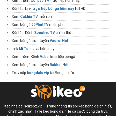
Xem thêm:
Xôi Lạc TV
trực tiếp hôm nay.
Đối tác: Link
trực tiếp bóngá hôm nay
full HD
Xem
Cakhia TV
miễn phí
Xem bóngá
90PhutTV
miễn phí
Đối tác: Kênh
Socolive TV
chính thức
Xem bóngá trực tuyến
Vaoroi Nét
Link
Mi Tom Live
hôm nay
Xem thêm: Kênh
Vebo
trực tiếp bóngá
Xem bóngá trực tuyến
Rakhoi Nét
Truy cập
bongdalu vip
tại Bongdainfo
Kèo nhà cái soikeoz.vip – Trang thông tin soi kèo bóng đá chi tiết,
chính xác nhất. Tỷ lệ kèo bóng đá, tỉ lệ cá cược bóng đá trực