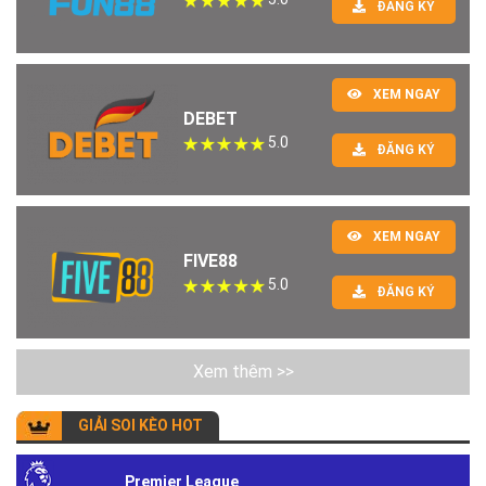
ĐĂNG KÝ
XEM NGAY
DEBET
5.0
ĐĂNG KÝ
XEM NGAY
FIVE88
5.0
ĐĂNG KÝ
Xem thêm >>
GIẢI SOI KÈO HOT
Premier League