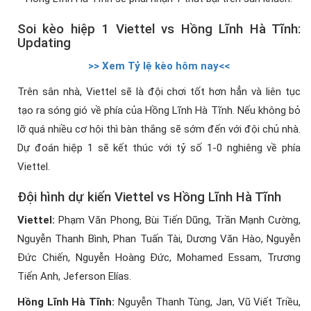
Soi kèo hiệp 1 Viettel vs Hồng Lĩnh Hà Tĩnh:
Updating
>> Xem Tỷ lệ kèo hôm nay<<
Trên sân nhà, Viettel sẽ là đội chơi tốt hơn hẳn và liên tục
tạo ra sóng gió về phía của Hồng Lĩnh Hà Tĩnh. Nếu không bỏ
lỡ quá nhiều cơ hội thì bàn thắng sẽ sớm đến với đội chủ nhà.
Dự đoán hiệp 1 sẽ kết thúc với tỷ số 1-0 nghiêng về phía
Viettel.
Đội hình dự kiến Viettel vs Hồng Lĩnh Hà Tĩnh
Viettel:
Phạm Văn Phong, Bùi Tiến Dũng, Trần Mạnh Cường,
Nguyễn Thanh Bình, Phan Tuấn Tài, Dương Văn Hào, Nguyễn
Đức Chiến, Nguyễn Hoàng Đức, Mohamed Essam, Trương
Tiến Anh, Jeferson Elías.
Hồng Lĩnh Hà Tĩnh:
Nguyễn Thanh Tùng, Jan, Vũ Viết Triều,