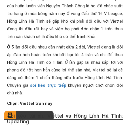
của huấn luyện viên Nguyễn Thành Công là họ đã chắc suất
trụ hạng ở mùa bóng năm nay. Ở vòng đấu thứ 16 V League,
Hồng Lĩnh Hà Tĩnh sẽ gặp khó khi phải đối đầu với Viettel
đang thi đấu rất hay và việc họ phải đón nhận 1 trận thua
trên sân khách sẽ là điều khó có thể tránh khỏi.
Ở 5 lần đối đầu nhau gần nhất giữa 2 đội, Viettel đang là đội
áp đảo hơn hoàn toàn khi bất bại tói 4 trận và chỉ để thua
Hồng Lĩnh Hà Tĩnh có 1 lần. Ở lần gặp lại nhau sắp tới với
phong độ tốt hơn hẳn cùng lợi thế sân nhà, Viettel sẽ lại dễ
dàng có thêm 1 chiến thắng nữa trước Hồng Lĩnh Hà Tĩnh.
Chuyên gia
soi kèo trực tiếp
khuyên người chơi chọn đội
chủ nhà.
Chọn: Viettel trận này
Soi kèo tài xỉu Viettel vs Hồng Lĩnh Hà Tĩnh:
Updating