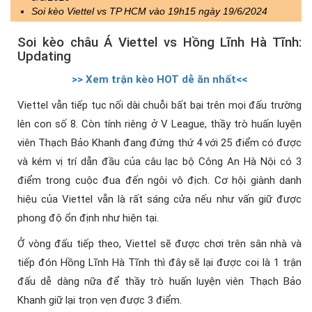
Soi kèo Viettel vs TP HCM vào 19h15 ngày 19/6/2024
Soi kèo châu Á Viettel vs Hồng Lĩnh Hà Tĩnh:
Updating
>> Xem trận kèo HOT dễ ăn nhất<<
Viettel vẫn tiếp tục nối dài chuỗi bất bại trên mọi đấu trường
lên con số 8. Còn tính riêng ở V League, thầy trò huấn luyện
viên Thạch Bảo Khanh đang đứng thứ 4 với 25 điểm có được
và kém vị trí dẫn đầu của câu lạc bộ Công An Hà Nội có 3
điểm trong cuộc đua đến ngôi vô địch. Cơ hội giành danh
hiệu của Viettel vẫn là rất sáng cửa nếu như vấn giữ được
phong độ ổn định như hiện tại.
Ở vòng đấu tiếp theo, Viettel sẽ được chơi trên sân nhà và
tiếp đón Hồng Lĩnh Hà Tĩnh thì đây sẽ lại được coi là 1 trận
đấu dễ dàng nữa để thầy trò huấn luyện viên Thạch Bảo
Khanh giữ lại trọn vẹn được 3 điểm.