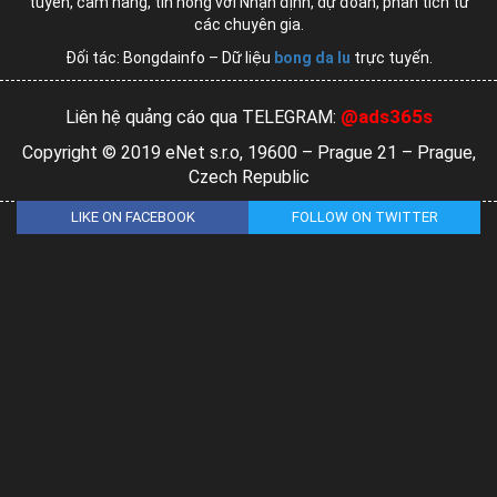
tuyến, cẩm nang, tin nóng với Nhận định, dự đoán, phân tích từ
các chuyên gia.
Đối tác: Bongdainfo – Dữ liệu
bong da lu
trực tuyến.
@ads365s
Liên hệ quảng cáo qua TELEGRAM:
Copyright © 2019 eNet s.r.o, 19600 – Prague 21 – Prague,
Czech Republic
LIKE ON FACEBOOK
FOLLOW ON TWITTER