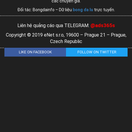
các chuyên gia.
Đối tác: Bongdainfo – Dữ liệu
bong da lu
trực tuyến.
@ads365s
Liên hệ quảng cáo qua TELEGRAM:
Copyright © 2019 eNet s.r.o, 19600 – Prague 21 – Prague,
Czech Republic
LIKE ON FACEBOOK
FOLLOW ON TWITTER