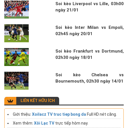
Soi kèo Liverpool vs Lille, 03h00
ngày 21/01
Soi kèo Inter Milan vs Empoli,
02h45 ngày 20/01
Soi kèo Frankfurt vs Dortmund,
02h30 ngày 18/01
Soi kèo Chelsea vs
Bournemouth, 02h30 ngày 14/01
LIÊN KẾT HỮU ÍCH
Giới thiệu:
Xoilacz TV truc tiep bong da
Full HD nét căng.
Xem thêm:
Xôi Lạc TV
trực tiếp hôm nay.