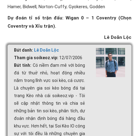
Hamer, Bidwell, Norton-Cuffy; Gyokeres, Godden
Dự đoán tỉ số trận đấu: Wigan 0 – 1 Coventry (Chọn
Coventry và Xỉu trận).
Lê Doãn Lộc
Bút danh:
Lê Doãn Lộc
Tham gia soikeoz.vip:
12/07/2006
Bút tính:
Có niềm đam mê với bóng
đá từ thuở nhỏ, hoạt động nhiều
năm trong lĩnh vực soi kèo, cá cược.
Là chuyên gia soi kèo bóng đá tại
trang Kèo nhà cái soikeoz.vip - Tôi
sẽ cập nhật thông tin và chia sẻ
những bản tin soi kèo, phân tích, dự
đoán nhận định bóng đá hàng đầu
khu vực. Hơn hết, tại Soi Kèo IO cộng
sự với tôi đều là những chuyên gia