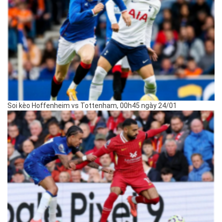
Soi kèo Hoffenheim vs Tottenham, 00h45 ngày 24/01