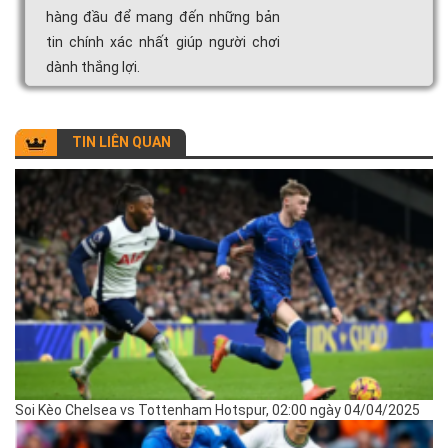
hàng đầu để mang đến những bản
tin chính xác nhất giúp người chơi
dành thắng lợi.
TIN LIÊN QUAN
Soi Kèo Chelsea vs Tottenham Hotspur, 02:00 ngày 04/04/2025