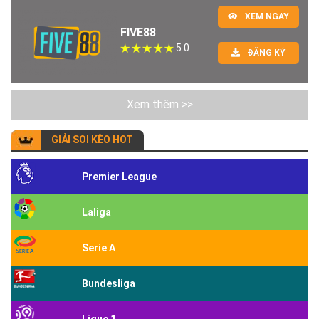
XEM NGAY
FIVE88
5.0
ĐĂNG KÝ
Xem thêm >>
GIẢI SOI KÈO HOT
Premier League
Laliga
Serie A
Bundesliga