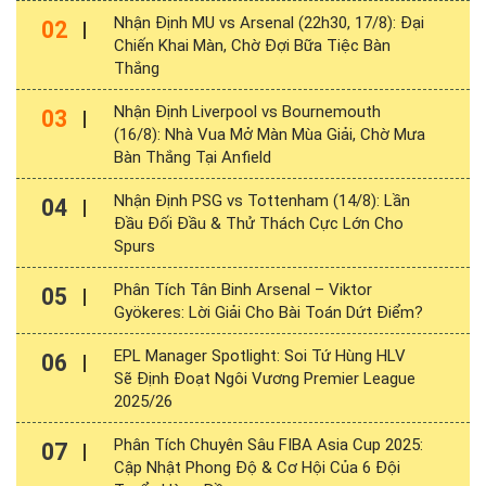
Nhận Định MU vs Arsenal (22h30, 17/8): Đại
02
Chiến Khai Màn, Chờ Đợi Bữa Tiệc Bàn
Thắng
Nhận Định Liverpool vs Bournemouth
03
(16/8): Nhà Vua Mở Màn Mùa Giải, Chờ Mưa
Bàn Thắng Tại Anfield
Nhận Định PSG vs Tottenham (14/8): Lần
04
Đầu Đối Đầu & Thử Thách Cực Lớn Cho
Spurs
Phân Tích Tân Binh Arsenal – Viktor
05
Gyökeres: Lời Giải Cho Bài Toán Dứt Điểm?
EPL Manager Spotlight: Soi Tứ Hùng HLV
06
Sẽ Định Đoạt Ngôi Vương Premier League
2025/26
Phân Tích Chuyên Sâu FIBA Asia Cup 2025:
07
Cập Nhật Phong Độ & Cơ Hội Của 6 Đội