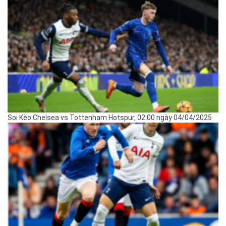
Soi Kèo Chelsea vs Tottenham Hotspur, 02:00 ngày 04/04/2025