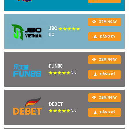
XEM NGAY
JBO
5.0
ĐĂNG KÝ
XEM NGAY
FUN88
5.0
ĐĂNG KÝ
XEM NGAY
DEBET
5.0
ĐĂNG KÝ