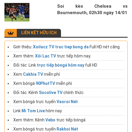
Soi kèo Chelsea vs
Bournemouth, 02h30 ngày 14/01
LIÊN KẾT HỮU ÍCH
Giới thiệu:
Xoilacz TV truc tiep bong da
Full HD nét căng.
Xem thêm:
Xôi Lạc TV
trực tiếp hôm nay.
Đối tác: Link
trực tiếp bóngá hôm nay
full HD
Xem
Cakhia TV
miễn phí
Xem bóngá
90PhutTV
miễn phí
Đối tác: Kênh
Socolive TV
chính thức
Xem bóngá trực tuyến
Vaoroi Nét
Link
Mi Tom Live
hôm nay
Xem thêm: Kênh
Vebo
trực tiếp bóngá
Xem bóngá trực tuyến
Rakhoi Nét