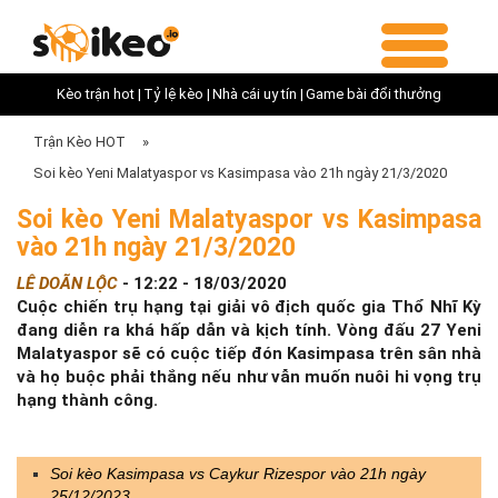
Kèo trận hot |
Tỷ lệ kèo |
Nhà cái uy tín |
Game bài đổi thưởng
Trận Kèo HOT
»
Soi kèo Yeni Malatyaspor vs Kasimpasa vào 21h ngày 21/3/2020
Soi kèo Yeni Malatyaspor vs Kasimpasa
vào 21h ngày 21/3/2020
LÊ DOÃN LỘC
-
12:22 - 18/03/2020
Cuộc chiến trụ hạng tại giải vô địch quốc gia Thổ Nhĩ Kỳ
đang diễn ra khá hấp dẫn và kịch tính. Vòng đấu 27 Yeni
Malatyaspor sẽ có cuộc tiếp đón Kasimpasa trên sân nhà
và họ buộc phải thắng nếu như vẫn muốn nuôi hi vọng trụ
hạng thành công.
Soi kèo Kasimpasa vs Caykur Rizespor vào 21h ngày
25/12/2023