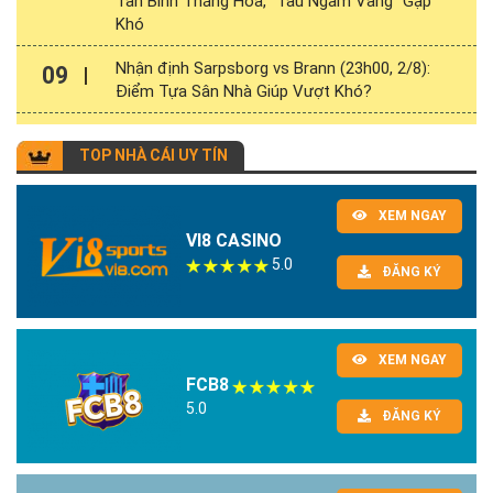
Tân Binh Thăng Hoa, “Tàu Ngầm Vàng” Gặp
Khó
Nhận định Sarpsborg vs Brann (23h00, 2/8):
09
Điểm Tựa Sân Nhà Giúp Vượt Khó?
TOP NHÀ CÁI UY TÍN
XEM NGAY
VI8 CASINO
5.0
ĐĂNG KÝ
XEM NGAY
FCB8
5.0
ĐĂNG KÝ