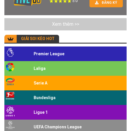
5.0
ĐĂNG KÝ
Xem thêm >>
GIẢI SOI KÈO HOT
Premier League
Laliga
Serie A
Bundesliga
Ligue 1
UEFA Champions League