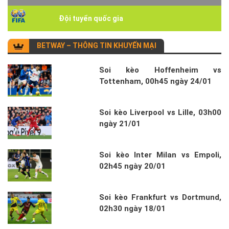
Đội tuyển quốc gia
BETWAY – THÔNG TIN KHUYẾN MẠI
Soi kèo Hoffenheim vs
Tottenham, 00h45 ngày 24/01
Soi kèo Liverpool vs Lille, 03h00
ngày 21/01
Soi kèo Inter Milan vs Empoli,
02h45 ngày 20/01
Soi kèo Frankfurt vs Dortmund,
02h30 ngày 18/01