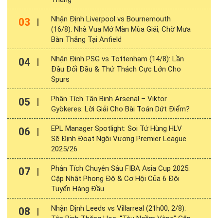
Nhận Định Liverpool vs Bournemouth
03
(16/8): Nhà Vua Mở Màn Mùa Giải, Chờ Mưa
Bàn Thắng Tại Anfield
Nhận Định PSG vs Tottenham (14/8): Lần
04
Đầu Đối Đầu & Thử Thách Cực Lớn Cho
Spurs
Phân Tích Tân Binh Arsenal – Viktor
05
Gyökeres: Lời Giải Cho Bài Toán Dứt Điểm?
EPL Manager Spotlight: Soi Tứ Hùng HLV
06
Sẽ Định Đoạt Ngôi Vương Premier League
2025/26
Phân Tích Chuyên Sâu FIBA Asia Cup 2025:
07
Cập Nhật Phong Độ & Cơ Hội Của 6 Đội
Tuyển Hàng Đầu
Nhận Định Leeds vs Villarreal (21h00, 2/8):
08