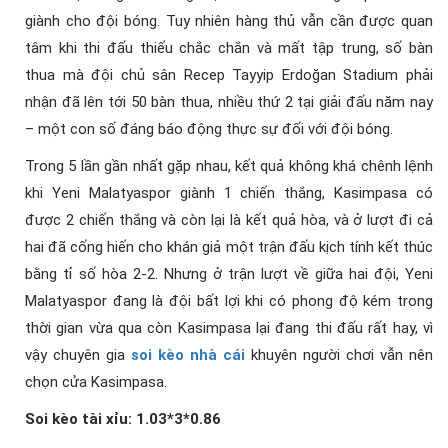
giành cho đội bóng. Tuy nhiên hàng thủ vẫn cần được quan
tâm khi thi đấu thiếu chắc chắn và mất tập trung, số bàn
thua mà đội chủ sân Recep Tayyip Erdoğan Stadium phải
nhận đã lên tới 50 bàn thua, nhiều thứ 2 tại giải đấu năm nay
– một con số đáng báo động thực sự đối với đội bóng.
Trong 5 lần gần nhất gặp nhau, kết quả không khá chênh lệnh
khi Yeni Malatyaspor giành 1 chiến thắng, Kasimpasa có
được 2 chiến thắng và còn lại là kết quả hòa, và ở lượt đi cả
hai đã cống hiến cho khán giả một trận đấu kịch tính kết thúc
bằng tỉ số hòa 2-2. Nhưng ở trận lượt về giữa hai đội, Yeni
Malatyaspor đang là đội bất lợi khi có phong độ kém trong
thời gian vừa qua còn Kasimpasa lại đang thi đấu rất hay, vì
vậy chuyên gia
soi kèo nhà cái
khuyên người chơi vẫn nên
chọn cửa Kasimpasa.
Soi kèo tài xỉu: 1.03*3*0.86