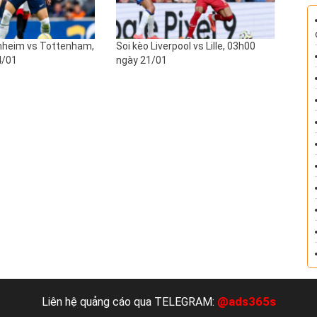
nheim vs Tottenham,
Soi kèo Liverpool vs Lille, 03h00
4/01
ngày 21/01
@ads365s
Liên hệ quảng cáo qua TELEGRAM: