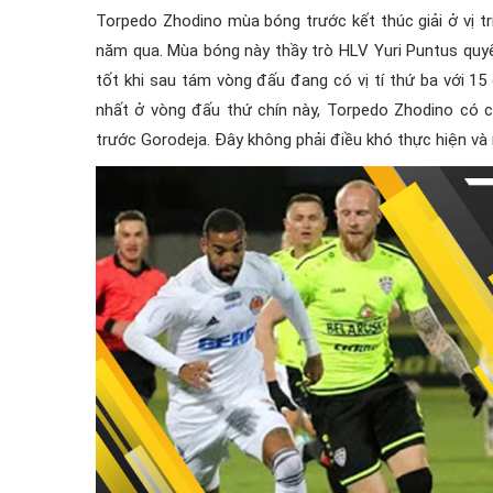
Torpedo Zhodino mùa bóng trước kết thúc giải ở vị tr
năm qua. Mùa bóng này thầy trò HLV Yuri Puntus quyế
tốt khi sau tám vòng đấu đang có vị tí thứ ba với 1
nhất ở vòng đấu thứ chín này, Torpedo Zhodino có c
trước Gorodeja. Đây không phải điều khó thực hiện và 