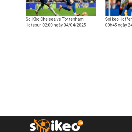
Soi Kèo Chelsea vs Tottenham
Soi kèo Hoffe
Hotspur, 02:00 ngày 04/04/2025
00h45 ngày 2