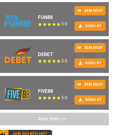
XEM NGAY
FUN88
5.0
ĐĂNG KÝ
XEM NGAY
DEBET
5.0
ĐĂNG KÝ
XEM NGAY
FIVE88
5.0
ĐĂNG KÝ
Xem thêm >>
GIẢI SOI KÈO HOT