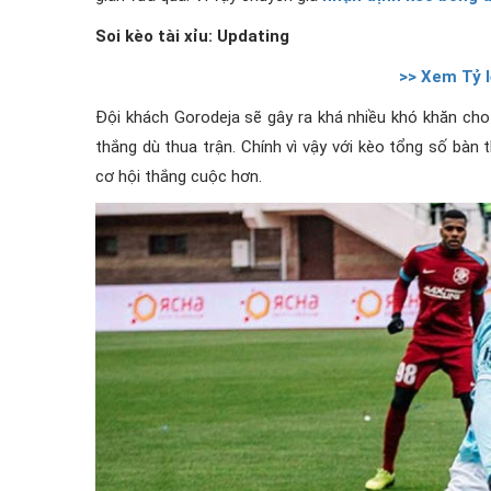
Soi kèo tài xỉu: Updating
>> Xem Tỷ l
Đội khách Gorodeja sẽ gây ra khá nhiều khó khăn ch
thắng dù thua trận. Chính vì vậy với kèo tổng số bàn t
cơ hội thắng cuộc hơn.