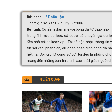
Bút danh:
Lê Doãn Lộc
Tham gia soikeoz.vip:
12/07/2006
Bút tính:
Có niềm đam mê với bóng đá từ thuở nhỏ, 
trong lĩnh vực soi kèo, cá cược. Là chuyên gia soi 
Kèo nhà cái soikeoz.vip - Tôi sẽ cập nhật thông tin
tin soi kèo, phân tích, dự đoán nhận định bóng đá h
hết, tại Soi Kèo IO cộng sự với tôi đều là những ch
mang đến những bản tin chính xác nhất giúp người chơ
TIN LIÊN QUAN