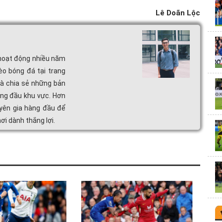
Lê Doãn Lộc
hoạt động nhiều năm
kèo bóng đá tại trang
 và chia sẻ những bản
àng đầu khu vực. Hơn
uyên gia hàng đầu để
i dành thắng lợi.