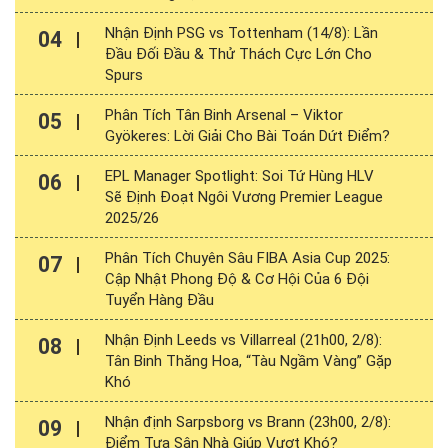
Nhận Định PSG vs Tottenham (14/8): Lần
04
Đầu Đối Đầu & Thử Thách Cực Lớn Cho
Spurs
Phân Tích Tân Binh Arsenal – Viktor
05
Gyökeres: Lời Giải Cho Bài Toán Dứt Điểm?
EPL Manager Spotlight: Soi Tứ Hùng HLV
06
Sẽ Định Đoạt Ngôi Vương Premier League
2025/26
Phân Tích Chuyên Sâu FIBA Asia Cup 2025:
07
Cập Nhật Phong Độ & Cơ Hội Của 6 Đội
Tuyển Hàng Đầu
Nhận Định Leeds vs Villarreal (21h00, 2/8):
08
Tân Binh Thăng Hoa, “Tàu Ngầm Vàng” Gặp
Khó
Nhận định Sarpsborg vs Brann (23h00, 2/8):
09
Điểm Tựa Sân Nhà Giúp Vượt Khó?