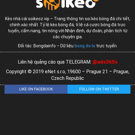
Kèo nhà cái soikeoz.vip – Trang thông tin soi kèo bóng đá chi tiết,
chính xác nhất. Tỷ lệ kèo bóng đá, tỉ lệ cá cược bóng đá trực
tuyến, cẩm nang, tin nóng với Nhận định, dự đoán, phân tích từ
các chuyên gia.
Đối tác: Bongdainfo – Dữ liệu
bong da lu
trực tuyến.
@ads365s
Liên hệ quảng cáo qua TELEGRAM:
Copyright © 2019 eNet s.r.o, 19600 – Prague 21 – Prague,
Czech Republic
LIKE ON FACEBOOK
FOLLOW ON TWITTER