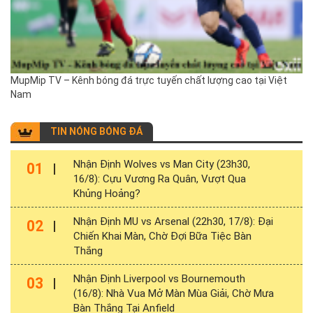
MupMip TV – Kênh bóng đá trực tuyến chất lượng cao tại Việt
Nam
TIN NÓNG BÓNG ĐÁ
Nhận Định Wolves vs Man City (23h30,
01
16/8): Cựu Vương Ra Quân, Vượt Qua
Khủng Hoảng?
Nhận Định MU vs Arsenal (22h30, 17/8): Đại
02
Chiến Khai Màn, Chờ Đợi Bữa Tiệc Bàn
Thắng
Nhận Định Liverpool vs Bournemouth
03
(16/8): Nhà Vua Mở Màn Mùa Giải, Chờ Mưa
Bàn Thắng Tại Anfield