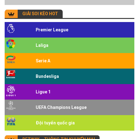
GIẢI SOI KÈO HOT
Premier League
Laliga
Serie A
Bundesliga
Ligue 1
UEFA Champions League
Đội tuyển quốc gia