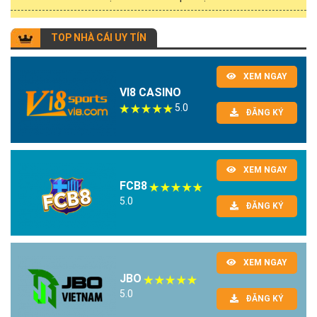
TOP NHÀ CÁI UY TÍN
XEM NGAY
VI8 CASINO
5.0
ĐĂNG KÝ
XEM NGAY
FCB8
5.0
ĐĂNG KÝ
XEM NGAY
JBO
5.0
ĐĂNG KÝ