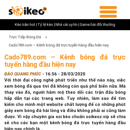
Kèo trận hot |
Tỷ lệ kèo |
Nhà cái uy tín |
Game bài đổi thưởng
Trực Tiếp Bóng Đá
»
Cado789.com – Kênh bóng đá trực tuyến hàng đầu hiện nay
Cado789.com – Kênh bóng đá trực
tuyến hàng đầu hiện nay
ĐÀO QUANG PHÚC
-
16:56 - 28/03/2020
Với thời đại công nghệ phát triển như thế nào này, việc
xem bóng đá qua tivi đã không còn quá phổ biến nữa. Mà
thay vào đó, người hâm mộ theo dõi các trận đấu bóng
hấp dẫn tại các trang web. Tuy nhiên, làm sao để tìm
kiếm cho mình một website chất lượng để có những phút
giây xem bóng đá hài lòng và điều không phải ai cũng làm
được. Vì vậy chuyên gia soi kèo chuẩn soikeoz.vip sẽ chia
sẻ cho các bạn một kênh bóng đá trực tuyến hàng đầu
hiện nay chính là...