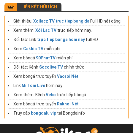
LIÊN KẾT HỮU ÍCH
Giới thiệu:
Xoilacz TV truc tiep bong da
Full HD nét căng.
Xem thêm:
Xôi Lạc TV
trực tiếp hôm nay.
Đối tác: Link
trực tiếp bóngá hôm nay
full HD
Xem
Cakhia TV
miễn phí
Xem bóngá
90PhutTV
miễn phí
Đối tác: Kênh
Socolive TV
chính thức
Xem bóngá trực tuyến
Vaoroi Nét
Link
Mi Tom Live
hôm nay
Xem thêm: Kênh
Vebo
trực tiếp bóngá
Xem bóngá trực tuyến
Rakhoi Nét
Truy cập
bongdalu vip
tại Bongdainfo