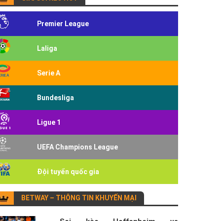
Premier League
Laliga
Serie A
Bundesliga
Ligue 1
UEFA Champions League
Đội tuyển quốc gia
BETWAY – THÔNG TIN KHUYẾN MẠI