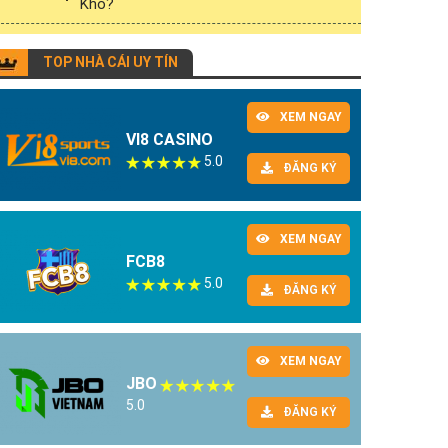
Khó?
TOP NHÀ CÁI UY TÍN
XEM NGAY
VI8 CASINO
5.0
ĐĂNG KÝ
XEM NGAY
FCB8
5.0
ĐĂNG KÝ
XEM NGAY
JBO
5.0
ĐĂNG KÝ