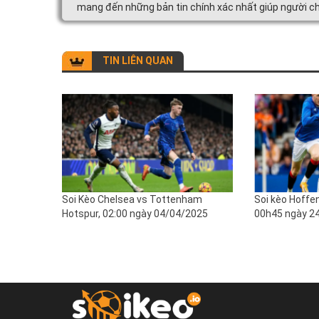
mang đến những bản tin chính xác nhất giúp người chơ
TIN LIÊN QUAN
Soi Kèo Chelsea vs Tottenham
Soi kèo Hoffe
Hotspur, 02:00 ngày 04/04/2025
00h45 ngày 2