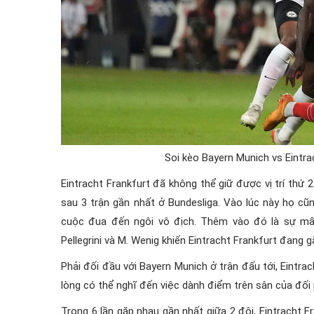
Soi kèo Bayern Munich vs Eintr
Eintracht Frankfurt đã không thể giữ được vị trí thứ 
sau 3 trận gần nhất ở Bundesliga. Vào lúc này họ c
cuộc đua đến ngôi vô địch. Thêm vào đó là sự mất
Pellegrini và M. Wenig khiến Eintracht Frankfurt đang 
Phải đối đầu với Bayern Munich ở trận đấu tới, Eintrac
lòng có thể nghĩ đến việc dành điểm trên sân của đối
Trong 6 lần gặp nhau gần nhất giữa 2 đội, Eintracht F