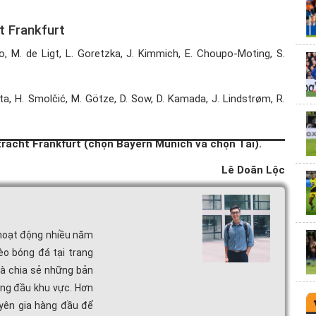
t Frankfurt
 M. de Ligt, L. Goretzka, J. Kimmich, E. Choupo-Moting, S.
ta, H. Smolčić, M. Götze, D. Sow, D. Kamada, J. Lindstrøm, R.
tracht Frankfurt (chọn Bayern Munich và chọn Tài).
Lê Doãn Lộc
hoạt động nhiều năm
kèo bóng đá tại trang
 và chia sẻ những bản
àng đầu khu vực. Hơn
uyên gia hàng đầu để