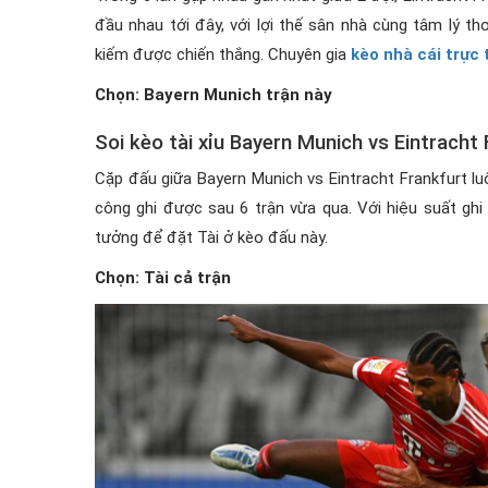
đầu nhau tới đây, với lợi thế sân nhà cùng tâm lý t
kiếm được chiến thắng. Chuyên gia
kèo nhà cái trực 
Chọn: Bayern Munich trận này
Soi kèo tài xỉu Bayern Munich vs Eintracht
Cặp đấu giữa Bayern Munich vs Eintracht Frankfurt lu
công ghi được sau 6 trận vừa qua. Với hiệu suất ghi 
tưởng để đặt Tài ở kèo đấu này.
Chọn: Tài cả trận