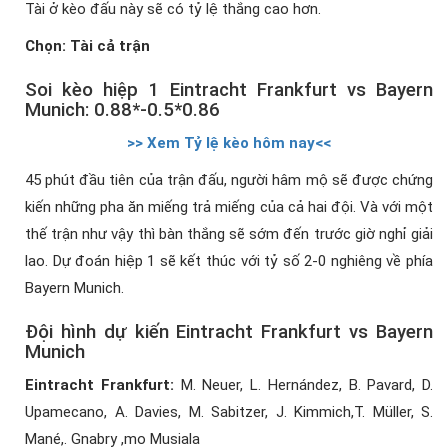
Tài ở kèo đấu này sẽ có tỷ lệ thắng cao hơn.
Chọn: Tài cả trận
Soi kèo hiệp 1 Eintracht Frankfurt vs Bayern
Munich: 0.88*-0.5*0.86
>> Xem Tỷ lệ kèo hôm nay<<
45 phút đầu tiên của trận đấu, người hâm mộ sẽ được chứng
kiến những pha ăn miếng trả miếng của cả hai đội. Và với một
thế trận như vậy thì bàn thắng sẽ sớm đến trước giờ nghỉ giải
lao. Dự đoán hiệp 1 sẽ kết thúc với tỷ số 2-0 nghiêng về phía
Bayern Munich.
Đội hình dự kiến Eintracht Frankfurt vs Bayern
Munich
Eintracht Frankfurt:
M. Neuer, L. Hernández, B. Pavard, D.
Upamecano, A. Davies, M. Sabitzer, J. Kimmich,T. Müller, S.
Mané,. Gnabry ,mo Musiala