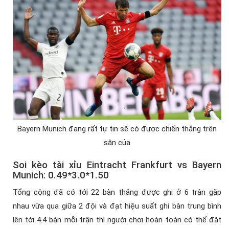
Bayern Munich đang rất tự tin sẽ có được chiến thắng trên
sân của
Soi kèo tài xỉu Eintracht Frankfurt vs Bayern
Munich: 0.49*3.0*1.50
Tổng cộng đã có tới 22 bàn thắng được ghi ở 6 trận gặp
nhau vừa qua giữa 2 đội và đạt hiệu suất ghi bàn trung bình
lên tới 4.4 bàn mỗi trận thì người chơi hoàn toàn có thể đặt