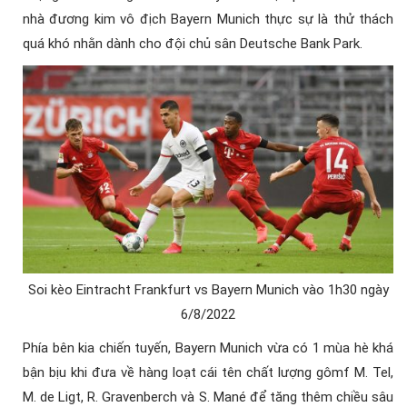
nhà đương kim vô địch Bayern Munich thực sự là thử thách
quá khó nhằn dành cho đội chủ sân Deutsche Bank Park.
Soi kèo Eintracht Frankfurt vs Bayern Munich vào 1h30 ngày
6/8/2022
Phía bên kia chiến tuyến, Bayern Munich vừa có 1 mùa hè khá
bận bịu khi đưa về hàng loạt cái tên chất lượng gômf M. Tel,
M. de Ligt, R. Gravenberch và S. Mané để tăng thêm chiều sâu