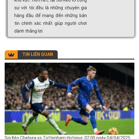
khu vực. Hơn hết, tại Soi Kèo IO cộng
sự với tôi đều là những chuyên gia
hàng đầu để mang đến những bản
tin chính xác nhất giúp người chơi
dành thắng lợi.
TIN LIÊN QUAN
Soi Kèo Chelsea vs Tottenham Hotspur, 02:00 ngày 04/04/2025