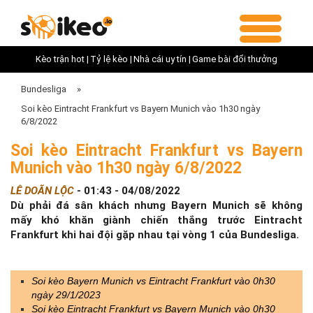
Kèo trận hot |
Tỷ lệ kèo |
Nhà cái uy tín |
Game bài đổi thưởng
Bundesliga
»
Soi kèo Eintracht Frankfurt vs Bayern Munich vào 1h30 ngày
6/8/2022
Soi kèo Eintracht Frankfurt vs Bayern
Munich vào 1h30 ngày 6/8/2022
LÊ DOÃN LỘC
-
01:43 - 04/08/2022
Dù phải đá sân khách nhưng Bayern Munich sẽ không
mấy khó khăn giành chiến thắng trước Eintracht
Frankfurt khi hai đội gặp nhau tại vòng 1 của Bundesliga.
Soi kèo Bayern Munich vs Eintracht Frankfurt vào 0h30
ngày 29/1/2023
Soi kèo Eintracht Frankfurt vs Bayern Munich vào 0h30