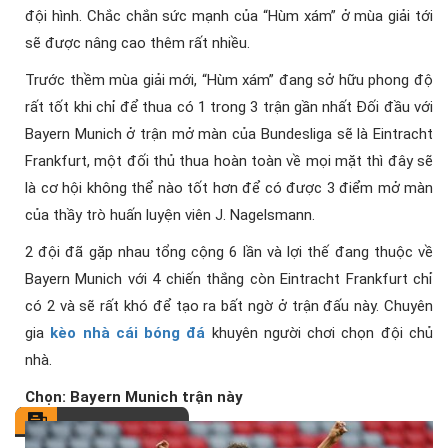
đội hình. Chắc chắn sức mạnh của “Hùm xám” ở mùa giải tới
sẽ được nâng cao thêm rất nhiều.
Trước thềm mùa giải mới, “Hùm xám” đang sở hữu phong độ
rất tốt khi chỉ để thua có 1 trong 3 trận gần nhất Đối đầu với
Bayern Munich ở trận mở màn của Bundesliga sẽ là Eintracht
Frankfurt, một đối thủ thua hoàn toàn về mọi mặt thì đây sẽ
là cơ hội không thể nào tốt hơn để có được 3 điểm mở màn
của thầy trò huấn luyện viên J. Nagelsmann.
2 đội đã gặp nhau tổng cộng 6 lần và lợi thế đang thuộc về
Bayern Munich với 4 chiến thắng còn Eintracht Frankfurt chỉ
có 2 và sẽ rất khó để tạo ra bất ngờ ở trận đấu này. Chuyên
gia
kèo nhà cái bóng đá
khuyên người chơi chọn đội chủ
nhà.
Chọn: Bayern Munich trận này