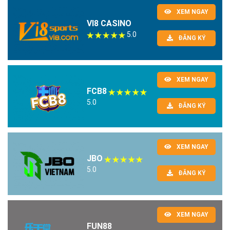
XEM NGAY
VI8 CASINO
5.0
ĐĂNG KÝ
XEM NGAY
FCB8
5.0
ĐĂNG KÝ
XEM NGAY
JBO
5.0
ĐĂNG KÝ
XEM NGAY
FUN88