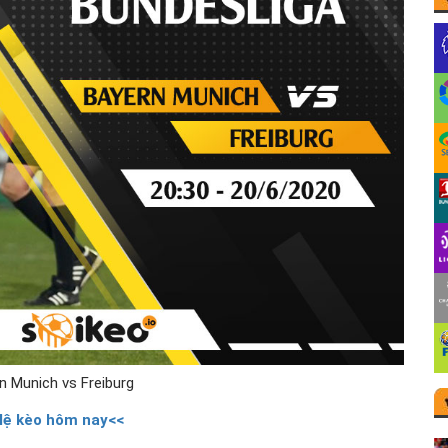
n Munich vs Freiburg
lệ kèo hôm nay<<