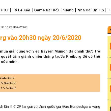
o HOT
Tỷ Lệ Kèo
Game Bài Đổi Thưởng
Nhà Cái Uy Tín
T
h30 ngày 20/6/2020
urg vào 20h30 ngày 20/6/2020
 mùa giải cùng với việc Bayern Munich đã chính thức trở
t quyết tâm giành chiến thắng trước Freiburg để có thể
 của mình.
 8/4/2023
 17/10/2022
 17/1/2021
h lần thứ 29 tại giải vô địch quốc gia Đức Bundesliga ở vòng