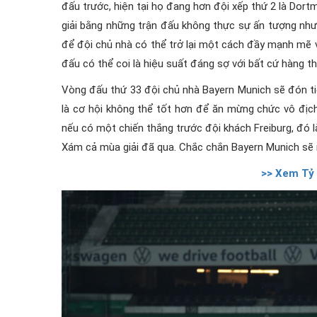
đấu trước, hiện tại họ đang hơn đội xếp thứ 2 là Dor
giải bằng những trận đấu không thực sự ấn tượng nhưn
để đội chủ nhà có thể trở lại một cách đầy mạnh mẽ 
đấu có thể coi là hiệu suất đáng sợ với bất cứ hàng th
Vòng đấu thứ 33 đội chủ nhà Bayern Munich sẽ đón tiế
là cơ hội không thể tốt hơn để ăn mừng chức vô địch
nếu có một chiến thắng trước đội khách Freiburg, đó 
Xám cả mùa giải đã qua. Chắc chắn Bayern Munich sẽ r
>> Xem Tỷ 