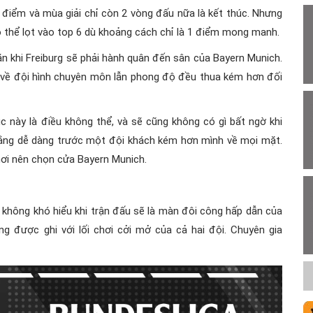
 điểm và mùa giải chỉ còn 2 vòng đấu nữa là kết thúc. Nhưng
ó thể lọt vào top 6 dù khoảng cách chỉ là 1 điểm mong manh.
n khi Freiburg sẽ phải hành quân đến sân của Bayern Munich.
h về đội hình chuyên môn lẫn phong độ đều thua kém hơn đối
c này là điều không thể, và sẽ cũng không có gì bất ngờ khi
hắng dễ dàng trước một đội khách kém hơn mình về mọi mặt.
ơi nên chọn cửa Bayern Munich.
 không khó hiểu khi trận đấu sẽ là màn đôi công hấp dẫn của
ng được ghi với lối chơi cởi mở của cả hai đội. Chuyên gia