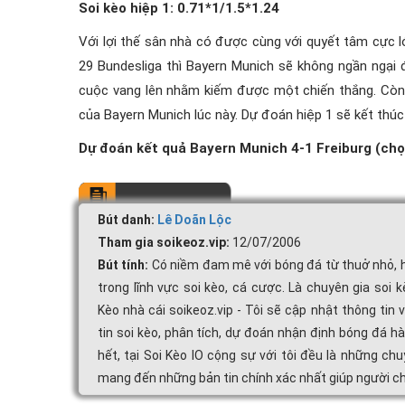
Soi kèo hiệp 1: 0.71*1/1.5*1.24
Với lợi thế sân nhà có được cùng với quyết tâm cực 
29 Bundesliga thì Bayern Munich sẽ không ngần ngại đ
cuộc vang lên nhằm kiếm được một chiến thắng. Còn
của Bayern Munich lúc này. Dự đoán hiệp 1 sẽ kết thúc
Dự đoán kết quả Bayern Munich 4-1 Freiburg (chọ
Bút danh:
Lê Doãn Lộc
Tham gia soikeoz.vip:
12/07/2006
Bút tính:
Có niềm đam mê với bóng đá từ thuở nhỏ, 
trong lĩnh vực soi kèo, cá cược. Là chuyên gia soi 
Kèo nhà cái soikeoz.vip - Tôi sẽ cập nhật thông tin
tin soi kèo, phân tích, dự đoán nhận định bóng đá h
hết, tại Soi Kèo IO cộng sự với tôi đều là những ch
mang đến những bản tin chính xác nhất giúp người chơ