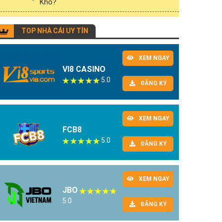
Khó?
TOP NHÀ CÁI UY TÍN
XEM NGAY
VI8 CASINO
5.0
ĐĂNG KÝ
XEM NGAY
FCB8
5.0
ĐĂNG KÝ
XEM NGAY
JBO
5.0
ĐĂNG KÝ