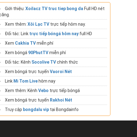
Giới thiệu:
Xoilacz TV truc tiep bong da
Full HD nét
căng.
Xem thêm:
Xôi Lạc TV
trực tiếp hôm nay.
Đối tác: Link
trực tiếp bóngá hôm nay
full HD
Xem
Cakhia TV
miễn phí
Xem bóngá
90PhutTV
miễn phí
Đối tác: Kênh
Socolive TV
chính thức
Xem bóngá trực tuyến
Vaoroi Nét
Link
Mi Tom Live
hôm nay
Xem thêm: Kênh
Vebo
trực tiếp bóngá
Xem bóngá trực tuyến
Rakhoi Nét
Truy cập
bongdalu vip
tại Bongdainfo