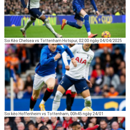
Soi Kèo Chelsea vs Tottenham Hotspur, 02:00 ngày 04/04/2025
Soi kèo Hoffenheim vs Tottenham, 00h45 ngày 24/01