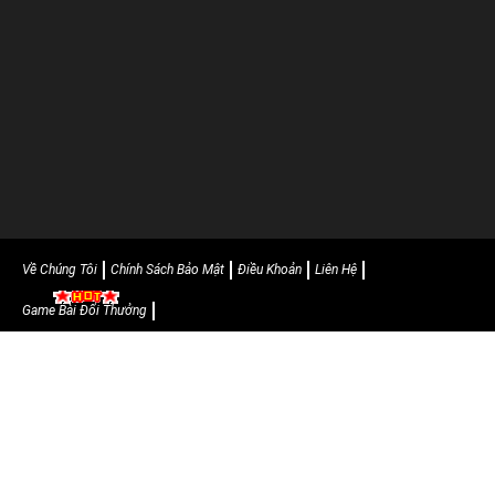
Về Chúng Tôi
Chính Sách Bảo Mật
Điều Khoản
Liên Hệ
Game Bài Đổi Thưởng