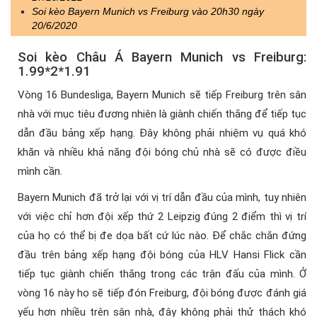
Soi kèo Bayern Munich vs Freiburg vào 20h30 ngày
20/6/2020
Soi kèo Châu Á Bayern Munich vs Freiburg:
1.99*2*1.91
Vòng 16 Bundesliga, Bayern Munich sẽ tiếp Freiburg trên sân
nhà với mục tiêu đương nhiên là giành chiến thắng để tiếp tục
dẫn đầu bảng xếp hạng. Đây không phải nhiệm vụ quá khó
khăn và nhiều khả năng đội bóng chủ nhà sẽ có được điều
mình cần.
Bayern Munich đã trở lại với vị trí dẫn đầu của mình, tuy nhiên
với việc chỉ hơn đội xếp thứ 2 Leipzig đúng 2 điểm thì vị trí
của họ có thể bị đe dọa bất cứ lúc nào. Để chắc chắn đứng
đầu trên bảng xếp hạng đội bóng của HLV Hansi Flick cần
tiếp tục giành chiến thắng trong các trận đấu của mình. Ở
vòng 16 này họ sẽ tiếp đón Freiburg, đội bóng được đánh giá
yếu hơn nhiều trên sân nhà, đây không phải thử thách khó