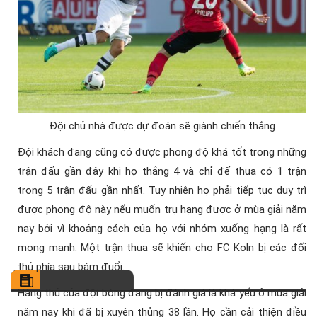
Đội chủ nhà được dự đoán sẽ giành chiến thắng
Đội khách đang cũng có được phong độ khá tốt trong những
trận đấu gần đây khi họ thắng 4 và chỉ để thua có 1 trận
trong 5 trận đấu gần nhất. Tuy nhiên họ phải tiếp tục duy trì
được phong độ này nếu muốn trụ hạng được ở mùa giải năm
nay bởi vì khoảng cách của họ với nhóm xuống hạng là rất
mong manh. Một trận thua sẽ khiến cho FC Koln bị các đối
thủ phía sau bám đuổi.
Hàng thủ của đội bóng đang bị đánh giá là khá yếu ở mùa giải
năm nay khi đã bị xuyên thủng 38 lần. Họ cần cải thiện điều