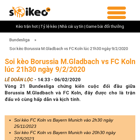
Kèo trận hot |
Tỷ lệ kèo |
Nhà cái uy tín |
Game bài đổi thưởng
Bundesliga
»
Soi kèo Borussia M.Gladbach vs FC Koln lúc 21h30 ngày 9/2/2020
Soi kèo Borussia M.Gladbach vs FC Koln
lúc 21h30 ngày 9/2/2020
LÊ DOÃN LỘC
-
14:33 - 06/02/2020
Vòng 21 Bundesliga chứng kiến cuộc đối đầu giữa
Borussia M.Gladbach và FC Koln, đây được cho là trận
đấu vô cùng hấp dẫn và kịch tính.
Soi kèo FC Koln vs Bayern Munich vào 2h30 ngày
25/11/2023
Soi kèo FC Koln vs Bayern Munich vào 20h30 ngày
27/5/2023