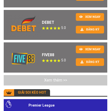
XEM NGAY
DEBET
5.0
ĐĂNG KÝ
XEM NGAY
FIVE88
5.0
ĐĂNG KÝ
Xem thêm >>
GIẢI SOI KÈO HOT
Premier League