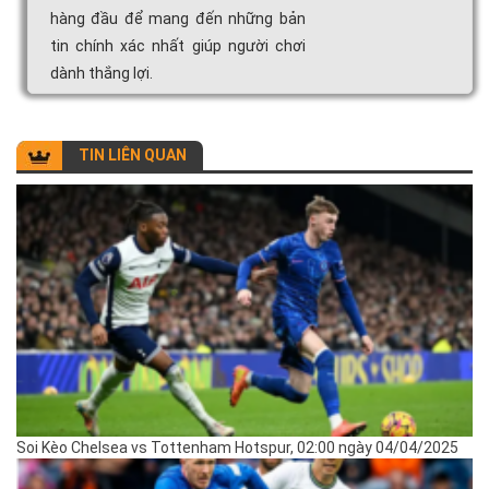
hàng đầu để mang đến những bản
tin chính xác nhất giúp người chơi
dành thắng lợi.
TIN LIÊN QUAN
Soi Kèo Chelsea vs Tottenham Hotspur, 02:00 ngày 04/04/2025