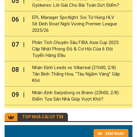
05
Gyökeres: Lời Giải Cho Bài Toán Dứt Điểm?
EPL Manager Spotlight: Soi Tứ Hùng HLV
06
Sẽ Định Đoạt Ngôi Vương Premier League
2025/26
Phân Tích Chuyên Sâu FIBA Asia Cup 2025:
07
Cập Nhật Phong Độ & Cơ Hội Của 6 Đội
Tuyển Hàng Đầu
Nhận Định Leeds vs Villarreal (21h00, 2/8):
08
Tân Binh Thăng Hoa, “Tàu Ngầm Vàng” Gặp
Khó
Nhận định Sarpsborg vs Brann (23h00, 2/8):
09
Điểm Tựa Sân Nhà Giúp Vượt Khó?
TOP NHÀ CÁI UY TÍN
XEM NGAY