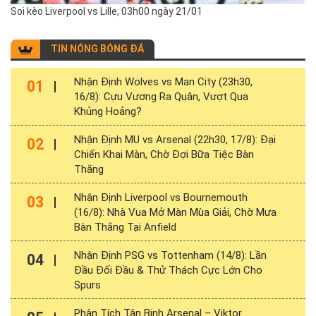
Soi kèo Liverpool vs Lille, 03h00 ngày 21/01
TIN NÓNG BÓNG ĐÁ
Nhận Định Wolves vs Man City (23h30,
01
16/8): Cựu Vương Ra Quân, Vượt Qua
Khủng Hoảng?
Nhận Định MU vs Arsenal (22h30, 17/8): Đại
02
Chiến Khai Màn, Chờ Đợi Bữa Tiệc Bàn
Thắng
Nhận Định Liverpool vs Bournemouth
03
(16/8): Nhà Vua Mở Màn Mùa Giải, Chờ Mưa
Bàn Thắng Tại Anfield
Nhận Định PSG vs Tottenham (14/8): Lần
04
Đầu Đối Đầu & Thử Thách Cực Lớn Cho
Spurs
Phân Tích Tân Binh Arsenal – Viktor