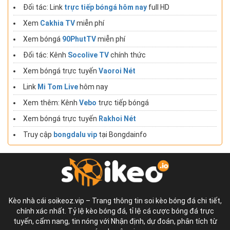
Đối tác: Link
trực tiếp bóngá hôm nay
full HD
Xem
Cakhia TV
miễn phí
Xem bóngá
90PhutTV
miễn phí
Đối tác: Kênh
Socolive TV
chính thức
Xem bóngá trực tuyến
Vaoroi Nét
Link
Mi Tom Live
hôm nay
Xem thêm: Kênh
Vebo
trực tiếp bóngá
Xem bóngá trực tuyến
Rakhoi Nét
Truy cập
bongdalu vip
tại Bongdainfo
Kèo nhà cái soikeoz.vip – Trang thông tin soi kèo bóng đá chi tiết,
chính xác nhất. Tỷ lệ kèo bóng đá, tỉ lệ cá cược bóng đá trực
tuyến, cẩm nang, tin nóng với Nhận định, dự đoán, phân tích từ