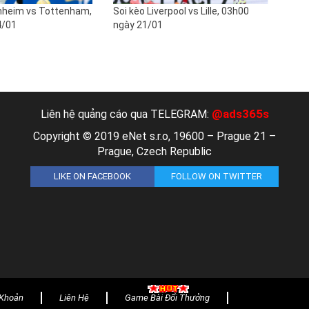
nheim vs Tottenham,
Soi kèo Liverpool vs Lille, 03h00
4/01
ngày 21/01
@ads365s
Liên hệ quảng cáo qua TELEGRAM:
Copyright © 2019 eNet s.r.o, 19600 – Prague 21 –
Prague, Czech Republic
LIKE ON FACEBOOK
FOLLOW ON TWITTER
 Khoản
Liên Hệ
Game Bài Đổi Thưởng