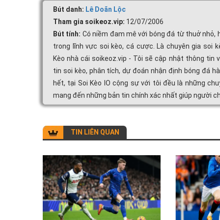
Bút danh:
Lê Doãn Lộc
Tham gia soikeoz.vip:
12/07/2006
Bút tính:
Có niềm đam mê với bóng đá từ thuở nhỏ, 
trong lĩnh vực soi kèo, cá cược. Là chuyên gia soi 
Kèo nhà cái soikeoz.vip - Tôi sẽ cập nhật thông tin
tin soi kèo, phân tích, dự đoán nhận định bóng đá h
hết, tại Soi Kèo IO cộng sự với tôi đều là những ch
mang đến những bản tin chính xác nhất giúp người chơ
TIN LIÊN QUAN