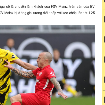
iga sẽ là chuyến làm khách của FSV Mainz trên sân của BV
 Mainz bị đáng giá tương đối thấp với kèo chấp lên tới 1.25