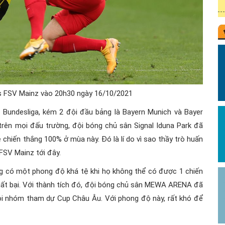
s FSV Mainz vào 20h30 ngày 16/10/2021
Bundesliga, kém 2 đội đầu bảng là Bayern Munich và Bayer
trên mọi đấu trường, đội bóng chủ sân Signal Iduna Park đã
lệ chiến thắng 100% ở mùa này. Đó là lí do vì sao thầy trò huấn
 FSV Mainz tới đây.
g có một phong độ khá tệ khi họ không thể có được 1 chiến
thất bại. Với thành tích đó, đội bóng chủ sân MEWA ARENA đã
khỏi nhóm tham dự Cup Châu Âu. Với phong độ này, rất khó để