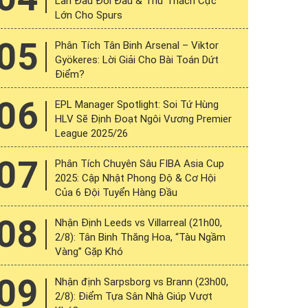
Lần Đầu Đối Đầu & Thử Thách Cực
Lớn Cho Spurs
05
Phân Tích Tân Binh Arsenal – Viktor
Gyökeres: Lời Giải Cho Bài Toán Dứt
Điểm?
06
EPL Manager Spotlight: Soi Tứ Hùng
HLV Sẽ Định Đoạt Ngôi Vương Premier
League 2025/26
07
Phân Tích Chuyên Sâu FIBA Asia Cup
2025: Cập Nhật Phong Độ & Cơ Hội
Của 6 Đội Tuyển Hàng Đầu
08
Nhận Định Leeds vs Villarreal (21h00,
2/8): Tân Binh Thăng Hoa, “Tàu Ngầm
Vàng” Gặp Khó
09
Nhận định Sarpsborg vs Brann (23h00,
2/8): Điểm Tựa Sân Nhà Giúp Vượt