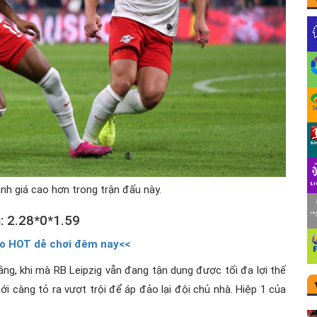
h giá cao hơn trong trận đấu này.
h: 2.28*0*1.59
èo HOT dễ chơi đêm nay<<
ng, khi mà RB Leipzig vẫn đang tận dụng được tối đa lợi thế
 càng tỏ ra vượt trội để áp đảo lại đội chủ nhà. Hiệp 1 của