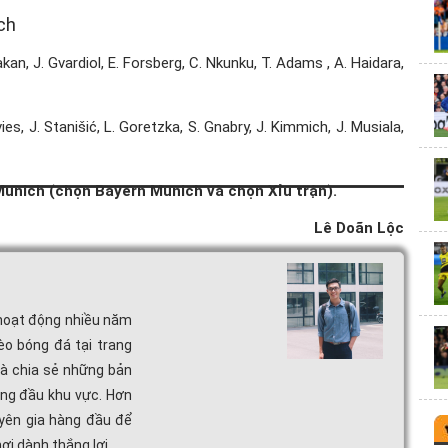
ch
kan, J. Gvardiol, E. Forsberg, C. Nkunku, T. Adams , A. Haidara,
s, J. Stanišić, L. Goretzka, S. Gnabry, J. Kimmich, J. Musiala,
 Munich
(chọn Bayern Munich và chọn Xỉu trận).
Lê Doãn Lộc
hoạt động nhiều năm
kèo bóng đá tại trang
 và chia sẻ những bản
àng đầu khu vực. Hơn
uyên gia hàng đầu để
i dành thắng lợi.