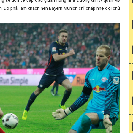
àng sẽ dồn về cặp đấu giữa những nhà Đương kim Á quân RB
h. Do phải làm khách nên Bayern Munich chỉ chấp nhẹ đội chủ