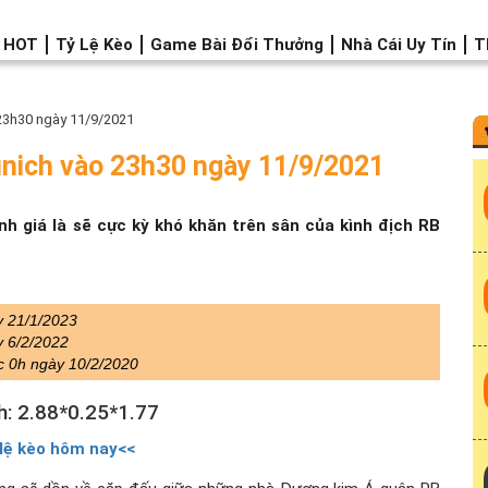
o HOT
Tỷ Lệ Kèo
Game Bài Đổi Thưởng
Nhà Cái Uy Tín
T
 23h30 ngày 11/9/2021
unich vào 23h30 ngày 11/9/2021
 giá là sẽ cực kỳ khó khăn trên sân của kình địch RB
y 21/1/2023
y 6/2/2022
úc 0h ngày 10/2/2020
h: 2.88*0.25*1.77
lệ kèo hôm nay<<