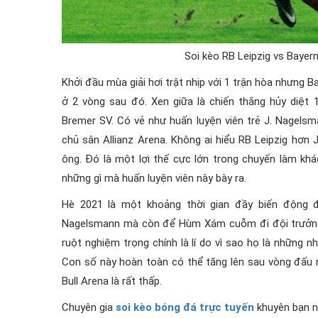
Soi kèo RB Leipzig vs Baye
Khởi đầu mùa giải hơi trật nhịp với 1 trận hòa nhưng Ba
ở 2 vòng sau đó. Xen giữa là chiến thắng hủy diệt
Bremer SV. Có vẻ như huấn luyện viên trẻ J. Nagels
chủ sân Allianz Arena. Không ai hiểu RB Leipzig hơn 
ông. Đó là một lợi thế cực lớn trong chuyến làm k
những gì mà huấn luyện viên này bày ra.
Hè 2021 là một khoảng thời gian đầy biến động đ
Nagelsmann mà còn để Hùm Xám cuỗm đi đội trưởng M.
ruột nghiệm trọng chính là lí do vì sao họ là những n
Con số này hoàn toàn có thể tăng lên sau vòng đấu 
Bull Arena là rất thấp.
Chuyên gia
soi kèo bóng đá trực tuyến
khuyên bạn n