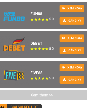
XEM NGAY
FUN88
5.0
ĐĂNG KÝ
XEM NGAY
DEBET
5.0
ĐĂNG KÝ
XEM NGAY
FIVE88
5.0
ĐĂNG KÝ
Xem thêm >>
GIẢI SOI KÈO HOT