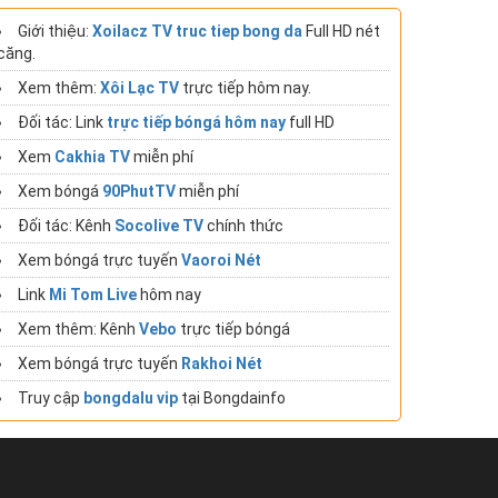
Giới thiệu:
Xoilacz TV truc tiep bong da
Full HD nét
căng.
Xem thêm:
Xôi Lạc TV
trực tiếp hôm nay.
Đối tác: Link
trực tiếp bóngá hôm nay
full HD
Xem
Cakhia TV
miễn phí
Xem bóngá
90PhutTV
miễn phí
Đối tác: Kênh
Socolive TV
chính thức
Xem bóngá trực tuyến
Vaoroi Nét
Link
Mi Tom Live
hôm nay
Xem thêm: Kênh
Vebo
trực tiếp bóngá
Xem bóngá trực tuyến
Rakhoi Nét
Truy cập
bongdalu vip
tại Bongdainfo