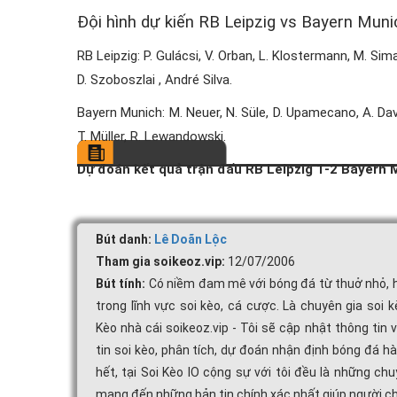
Đội hình dự kiến RB Leipzig vs Bayern Muni
RB Leipzig: P. Gulácsi, V. Orban, L. Klostermann, M. Sima
D. Szoboszlai , André Silva.
Bayern Munich: M. Neuer, N. Süle, D. Upamecano, A. Davie
T. Müller, R. Lewandowski.
Dự đoán kết quả trận đấu RB Leipzig 1-2 Bayern
Bút danh:
Lê Doãn Lộc
Tham gia soikeoz.vip:
12/07/2006
Bút tính:
Có niềm đam mê với bóng đá từ thuở nhỏ, 
trong lĩnh vực soi kèo, cá cược. Là chuyên gia soi 
Kèo nhà cái soikeoz.vip - Tôi sẽ cập nhật thông tin
tin soi kèo, phân tích, dự đoán nhận định bóng đá h
hết, tại Soi Kèo IO cộng sự với tôi đều là những ch
mang đến những bản tin chính xác nhất giúp người chơ