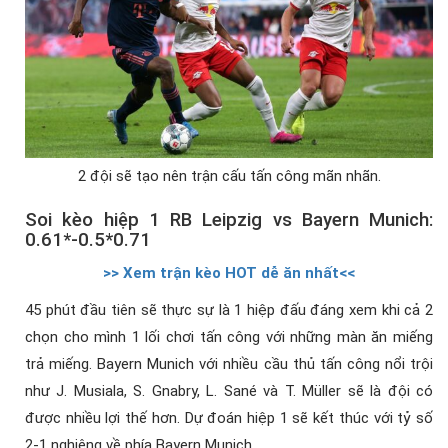
2 đội sẽ tạo nên trận cấu tấn công mãn nhãn.
Soi kèo hiệp 1 RB Leipzig vs Bayern Munich:
0.61*-0.5*0.71
>> Xem trận kèo HOT dễ ăn nhất<<
45 phút đầu tiên sẽ thực sự là 1 hiệp đấu đáng xem khi cả 2
chọn cho mình 1 lối chơi tấn công với những màn ăn miếng
trả miếng. Bayern Munich với nhiều cầu thủ tấn công nổi trội
như J. Musiala, S. Gnabry, L. Sané và T. Müller sẽ là đội có
được nhiều lợi thế hơn. Dự đoán hiệp 1 sẽ kết thúc với tỷ số
2-1 nghiêng về phía Bayern Munich.