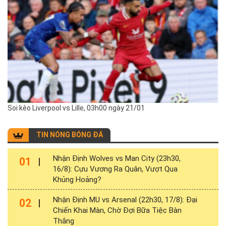
Soi kèo Liverpool vs Lille, 03h00 ngày 21/01
TIN NÓNG BÓNG ĐÁ
Nhận Định Wolves vs Man City (23h30,
01
16/8): Cựu Vương Ra Quân, Vượt Qua
Khủng Hoảng?
Nhận Định MU vs Arsenal (22h30, 17/8): Đại
02
Chiến Khai Màn, Chờ Đợi Bữa Tiệc Bàn
Thắng