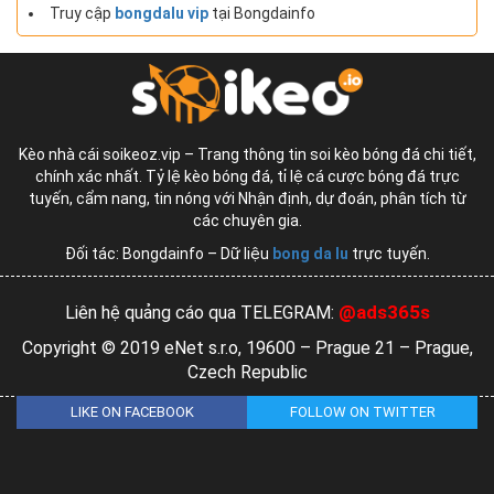
Truy cập
bongdalu vip
tại Bongdainfo
Kèo nhà cái soikeoz.vip – Trang thông tin soi kèo bóng đá chi tiết,
chính xác nhất. Tỷ lệ kèo bóng đá, tỉ lệ cá cược bóng đá trực
tuyến, cẩm nang, tin nóng với Nhận định, dự đoán, phân tích từ
các chuyên gia.
Đối tác: Bongdainfo – Dữ liệu
bong da lu
trực tuyến.
@ads365s
Liên hệ quảng cáo qua TELEGRAM:
Copyright © 2019 eNet s.r.o, 19600 – Prague 21 – Prague,
Czech Republic
LIKE ON FACEBOOK
FOLLOW ON TWITTER