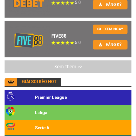
5.0
ĐĂNG KÝ
XEM NGAY
FIVE88
5.0
ĐĂNG KÝ
Xem thêm >>
GIẢI SOI KÈO HOT
Premier League
Laliga
Serie A