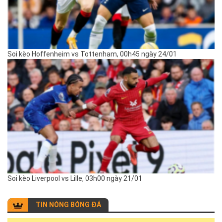
Soi kèo Hoffenheim vs Tottenham, 00h45 ngày 24/01
Soi kèo Liverpool vs Lille, 03h00 ngày 21/01
TIN NÓNG BÓNG ĐÁ