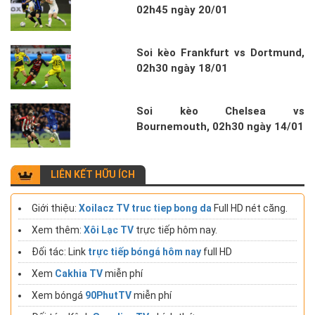
02h45 ngày 20/01
Soi kèo Frankfurt vs Dortmund,
02h30 ngày 18/01
Soi kèo Chelsea vs
Bournemouth, 02h30 ngày 14/01
LIÊN KẾT HỮU ÍCH
Giới thiệu:
Xoilacz TV truc tiep bong da
Full HD nét căng.
Xem thêm:
Xôi Lạc TV
trực tiếp hôm nay.
Đối tác: Link
trực tiếp bóngá hôm nay
full HD
Xem
Cakhia TV
miễn phí
Xem bóngá
90PhutTV
miễn phí