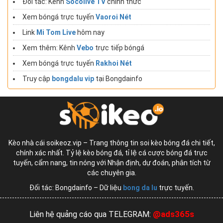
Đối tác: Kênh
Socolive TV
chính thức
Xem bóngá trực tuyến
Vaoroi Nét
Link
Mi Tom Live
hôm nay
Xem thêm: Kênh
Vebo
trực tiếp bóngá
Xem bóngá trực tuyến
Rakhoi Nét
Truy cập
bongdalu vip
tại Bongdainfo
Kèo nhà cái soikeoz.vip – Trang thông tin soi kèo bóng đá chi tiết,
chính xác nhất. Tỷ lệ kèo bóng đá, tỉ lệ cá cược bóng đá trực
tuyến, cẩm nang, tin nóng với Nhận định, dự đoán, phân tích từ
các chuyên gia.
Đối tác: Bongdainfo – Dữ liệu
bong da lu
trực tuyến.
@ads365s
Liên hệ quảng cáo qua TELEGRAM: