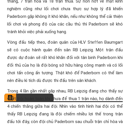
thắng, 7 trận hòa và 18 trận thua. Sự non nớt về mặt kinh
nghiệm cũng như lối chơi chưa thực sự hợp lý đã khiến
Paderborn gặp không ít khó khăn, nếu như không thể cải thiện
lối chơi và phong độ của các cầu thủ thì Paderborn sẽ khó
tránh khỏi việc phải xuống hạng.
Vòng đấu tiếp theo, đoàn quân của HLV Steffen Baumgart
sẽ có cuộc hành quân đến sân RB Leipzig. Một trận đấu
được dự đoán sẽ rất khó khăn đối với tân binh Paderborn khi
đối thủ của họ là đội bóng sở hữu hàng công mạnh và có lối
chơi tấn công ấn tượng. Thật khó để Paderborn có thể làm
nên điều kì tích dù được thi đấu trên sân khách.
Trong 4 lần gần nhất găp nhau, RB Leipzig đang cho thấy sự
vượt trội hoàn toàn khi chưa để thua 1 trận nào, họ dành đến
4 chiến thắng giữa hai đội. Nhìn vào tình hình hai đội có thể
thấy RB Leipzig đang là đội chiếm nhiều lợi thế trong trận
đấu tới đây, còn đội chủ Paderborn sau chuỗi trận chỉ hòa và