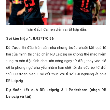
Trận đấu hứa hẹn diễn ra rất hấp dẫn.
Soi kèo hiệp 1: 0.92*1*0.96
Dù được thi đấu trên sân nhà nhưng trước chuỗi kết quả tệ
hại của mình thì chắc chắn RB Leipzig sẽ không thể mạo hiểm
tung ra sân đội hình chơi tấn công ngay từ đầu, thay vào đó
sẽ là phòng ngự chủ yếu nhằm hạn chế tối đa sức ép từ đối
thủ. Dự đoán hiệp 1 sẽ kết thúc với tỉ số 1-0 nghiêng về phía
RB Leipzig.
Dự đoán kết quả RB Leipzig 3-1 Paderborn (chọn RB
Leipzig và tài)