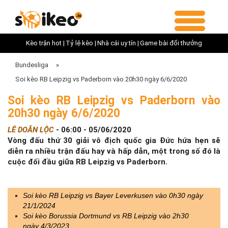
Kèo trận hot |
Tỷ lệ kèo |
Nhà cái uy tín |
Game bài đổi thưởng
Bundesliga
»
Soi kèo RB Leipzig vs Paderborn vào 20h30 ngày 6/6/2020
Soi kèo RB Leipzig vs Paderborn vào
20h30 ngày 6/6/2020
LÊ DOÃN LỘC
-
06:00 - 05/06/2020
Vòng đấu thứ 30 giải vô địch quốc gia Đức hứa hẹn sẽ
diễn ra nhiều trận đấu hay và hấp dẫn, một trong số đó là
cuộc đối đầu giữa RB Leipzig vs Paderborn.
Soi kèo RB Leipzig vs Bayer Leverkusen vào 0h30 ngày
21/1/2024
Soi kèo Borussia Dortmund vs RB Leipzig vào 2h30
ngày 4/3/2023