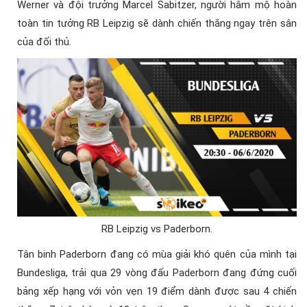
Werner và đội trưởng Marcel Sabitzer, người hâm mộ hoàn
toàn tin tưởng RB Leipzig sẽ dành chiến thắng ngay trên sân
của đối thủ.
RB Leipzig vs Paderborn.
Tân binh Paderborn đang có mùa giải khó quên của mình tại
Bundesliga, trải qua 29 vòng đấu Paderborn đang đứng cuối
bảng xếp hạng với vỏn vẹn 19 điểm dành được sau 4 chiến